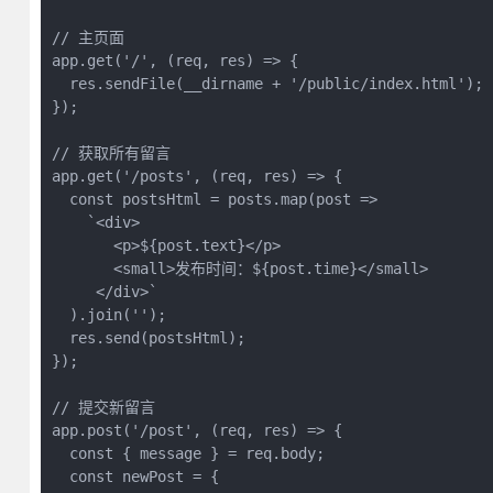
// 主页面

app.get('/', (req, res) => {

  res.sendFile(__dirname + '/public/index.html');

});

// 获取所有留言

app.get('/posts', (req, res) => {

  const postsHtml = posts.map(post => 

    `<div>

       <p>${post.text}</p>

       <small>发布时间：${post.time}</small>

     </div>`

  ).join('');

  res.send(postsHtml);

});

// 提交新留言

app.post('/post', (req, res) => {

  const { message } = req.body;

  const newPost = {
