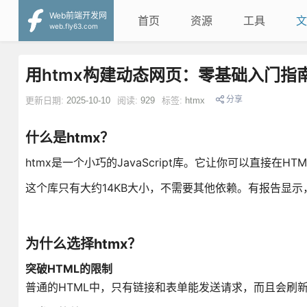
Web前端开发网
首页
资源
工具
文
web.fly63.com
用htmx构建动态网页：零基础入门指
分享
更新日期:
2025-10-10
阅读:
929
标签:
htmx
什么是htmx？
htmx是一个小巧的JavaScript库。它让你可以直接在H
这个库只有大约14KB大小，不需要其他依赖。有报告显示，
为什么选择htmx？
突破HTML的限制
普通的HTML中，只有链接和表单能发送请求，而且会刷