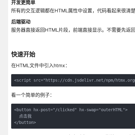
开发更简单
所有的交互逻辑都在HTML属性中设置，代码看起来很清
后端驱动
服务器直接返回HTML片段，前端直接显示。不需要先返回JSO
快速开始
在HTML文件中引入htmx：
<script src="https://cdn.jsdelivr.net/npm/htmx.org
看一个简单的例子：
<button hx-post="/clicked" hx-swap="outerHTML">

  点击我

</button>