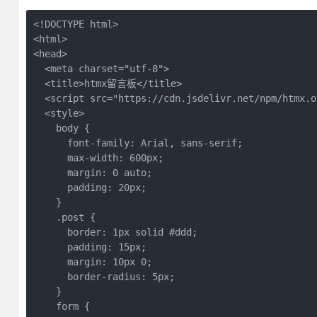
<!DOCTYPE html>

<html>

<head>

  <meta charset="utf-8">

  <title>htmx留言板</title>

  <script src="https://cdn.jsdelivr.net/npm/htmx.o
  <style>

    body {

      font-family: Arial, sans-serif;

      max-width: 600px;

      margin: 0 auto;

      padding: 20px;

    }

    .post {

      border: 1px solid #ddd;

      padding: 15px;

      margin: 10px 0;

      border-radius: 5px;

    }

    form {
