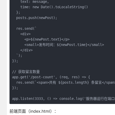
    text: message,

    time: new Date().toLocaleString()

  };

  posts.push(newPost);

  res.send(`

    <div>

      <p>${newPost.text}</p>

      <small>发布时间：${newPost.time}</small>

    </div>

  `);

});

// 获取留言数量

app.get('/post-count', (req, res) => {

  res.send(`<span>共有 ${posts.length} 条留言</span>
});

app.listen(3333, () => console.log('服务器运行在端口
前端页面（index.html）：