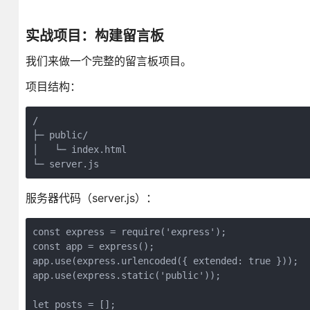
实战项目：构建留言板
我们来做一个完整的留言板项目。
项目结构：
/

├─ public/

│   └─ index.html

└─ server.js
服务器代码（server.js）：
const express = require('express');

const app = express();

app.use(express.urlencoded({ extended: true }));

app.use(express.static('public'));

let posts = [];
