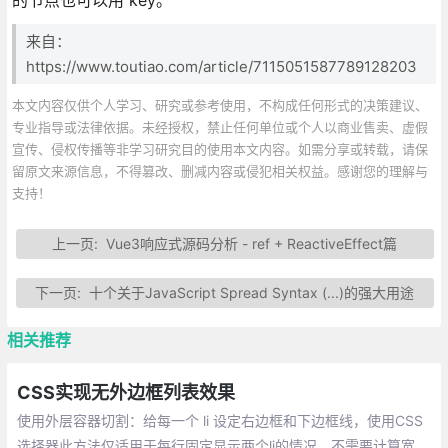
来自：
https://www.toutiao.com/article/7115051587789128203
本文内容仅供个人学习、研究或参考使用，不构成任何形式的决策建议、
专业指导或法律依据。未经授权，禁止任何单位或个人以商业售卖、虚假
宣传、侵权传播等非学习研究目的使用本文内容。如需分享或转载，请保
留原文来源信息，不得篡改、删减内容或侵犯相关权益。感谢您的理解与
支持！
上一页:
Vue3响应式源码分析 - ref + ReactiveEffect篇
下一页:
十个关于JavaScript Spread Syntax (...)的强大用途
相关推荐
CSS实现无外边框列表效果
使用外层容器切割：给每一个 li 设定右边框和下边框线，使用CSS
选择器此方法仅适用于每行固定显示两个li的情况，不需要计算宽