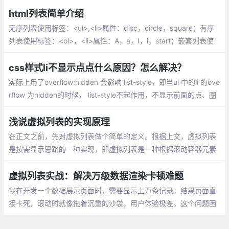
望在实际业务项目中能带来一些思考和帮助。
html列表简单介绍
无序列表使用标签：<ul>,<li>属性：disc，circle，square；有序
列表使用标签：<ol>，<li>属性：A，a，I，i，start；嵌套列表使
用标签：<ul>，<ol>，<li> ；自定义列表使用标签：<dl>，<dt>，
<dd>
css样式li不显示点点什么原因？怎么解决？
实际上用了overflow:hidden 会影响 list-style，即当ul 中的li 的ove
rflow 为hidden的时候， list-style不起作用，不显示前面的点、圈
等样式。
浅说虚拟列表的实现原理
在正文之前，先对虚拟列表做个简单的定义。根据上文，虚拟列表
是按需显示思路的一种实现，即虚拟列表是一种根据滚动容器元素
的可视区域来渲染长列表数据中某一个部分数据的技术。
虚拟列表实战：解决万级数据渲染卡顿难题
我在开发一个数据展示页面时，需要显示上万条记录。结果页面直
接卡死，滚动时就像拖着沉重的沙袋，用户体验极差。这个问题困
扰了我很久，直到我找到了虚拟列表这个解决方案。