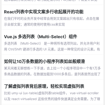
高，也不需要设置父容器。使用table通过CSS选择器li:nth-last-chi
ld(2)和li:last-child隐藏最后两个li的下边框
React列表中实现文案多行收起展开的功能
在我们平时的业务开发中经常会用到文案超出只有收起，点击在展
示全部文案；通常的使用时使用css来实现
Vue.js 多选列表（Multi-Select）组件
多选列表 （Multi-Select） 是一种将所有选项列出，并允许用户利
用 Ctrl/Shift 键进行多选的 UI 元素。这是一种常见的设计元素。有
时候为了节省空间，我们会将选项折叠于 Combo Box 中
如何让10万条数据的小程序列表如丝般顺滑
某天闲着无聊想练一下手速，去上拉一个小程序项目中一个有1万多
条商品数据的列表。在数据加载到1000多条后，是列表居然出现了
白屏。看了一下控制台：
了解虚拟列表背后原理，轻松实现虚拟列表
比如 umy-ui (ux-table)虚拟列表table组件， vue-virtual-scroller
以及 react-virtualized 这些优秀的插件快速满足业务需要。为了理
解插件背后的原理机制，我们实现一个自己简易版的虚拟列表，希