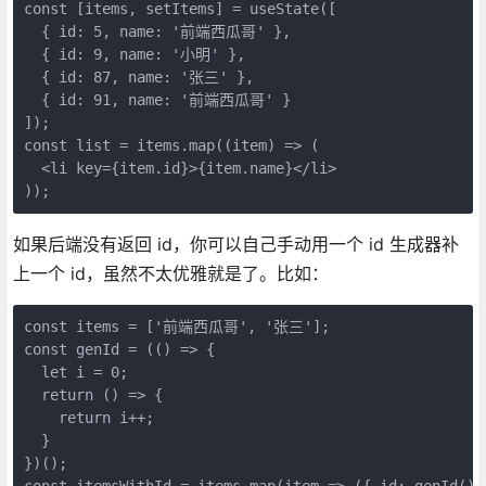
const [items, setItems] = useState([

  { id: 5, name: '前端西瓜哥' },

  { id: 9, name: '小明' },

  { id: 87, name: '张三' },

  { id: 91, name: '前端西瓜哥' }

]);

const list = items.map((item) => (

  <li key={item.id}>{item.name}</li>

));
如果后端没有返回 id，你可以自己手动用一个 id 生成器补
上一个 id，虽然不太优雅就是了。比如：
const items = ['前端西瓜哥', '张三'];

const genId = (() => {

  let i = 0;

  return () => {

    return i++;

  }

})();

const itemsWithId = items.map(item => ({ id: genId(), 