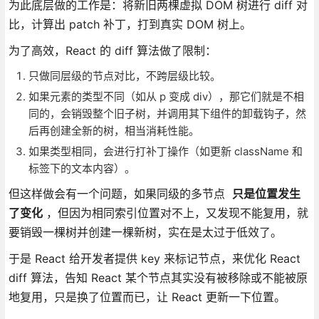
为此底层做的工作是：将新旧两棵虚拟 DOM 树进行 diff 对
比，计算出 patch 补丁，打到真实 DOM 树上。
为了高效，React 的 diff 算法做了限制：
只做同层级的节点对比，不跨层级比较。
如果元素的类型不同（如从 p 变成 div），那它们就是不相
同的，会销毁整个旧子树，并调用其下组件的卸载钩子，然
后再创建全新的树，相当消耗性能。
如果类型相同，会进行打补丁操作（如更新 className 和
标签下的文本内容）。
但这样做会有一个问题，如果同级的多节点
只是位置发生
了变化
，但因为相同索引位置对不上，又发现不能复用，就
要销毁一棵树并创建一棵新树，实在是太过于低效了。
于是 React 给开发者提供 key 来标记节点，来优化 React
diff 算法，告知 React 某个节点其实没有被移除或不能被原
地复用，只是换了位置而已，让 React 更新一下位置。