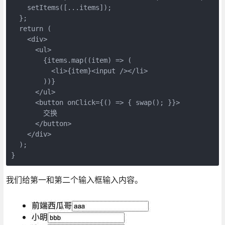
    setItems([...items]);

  };

  return (

    <div>

      <ul>

        {items.map((item) => (

          <li>{item}<input /></li>

        ))}

      </ul>

      <button onClick={() => { swap(); }}>

        交换

      </button>

    </div>

  );

}
我们给第一和第二个输入框输入内容。