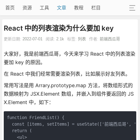
首页
资源
工具
文章
教程
栏目
React 中的列表渲染为什么要加 key
更新日期:
2022-07-01
阅读:
2.1k
标签:
列表
作者:
前端西瓜哥
大家好，我是前端西瓜哥，今天来学习 React 中的列表渲染
要加 key 的原因。
在 React 中我们经常需要渲染列表，比如展示好友列表。
常用写法是用 Arrary.prototype.map 方法，将数组形式的
数据映射为 JSX.Element 数组，并嵌入到组件要返回的 JS
X.Element 中，如下：
function FriendList() {

  const [items, setItems] = useState(['前端西瓜哥', '
  return (

    <ul>
