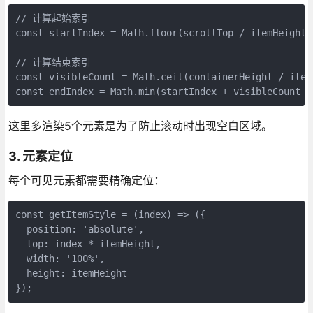
// 计算起始索引

const startIndex = Math.floor(scrollTop / itemHeight);
// 计算结束索引

const visibleCount = Math.ceil(containerHeight / itemH
const endIndex = Math.min(startIndex + visibleCount +
这里多渲染5个元素是为了防止滚动时出现空白区域。
3. 元素定位
每个可见元素都需要精确定位：
const getItemStyle = (index) => ({

  position: 'absolute',

  top: index * itemHeight,

  width: '100%',

  height: itemHeight

});