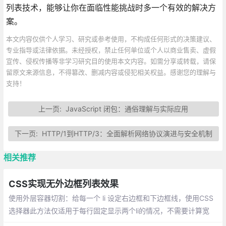
列表技术，能够让你在面临性能挑战时多一个有效的解决方
案。
本文内容仅供个人学习、研究或参考使用，不构成任何形式的决策建议、
专业指导或法律依据。未经授权，禁止任何单位或个人以商业售卖、虚假
宣传、侵权传播等非学习研究目的使用本文内容。如需分享或转载，请保
留原文来源信息，不得篡改、删减内容或侵犯相关权益。感谢您的理解与
支持！
上一页:
JavaScript 闭包：通俗理解与实际应用
下一页:
HTTP/1到HTTP/3：全面解析网络协议演进与安全机制
相关推荐
CSS实现无外边框列表效果
使用外层容器切割：给每一个 li 设定右边框和下边框线，使用CSS
选择器此方法仅适用于每行固定显示两个li的情况，不需要计算宽
高，也不需要设置父容器。使用table通过CSS选择器li:nth-last-chi