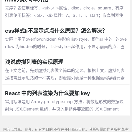
无序列表使用标签：<ul>,<li>属性：disc，circle，square；有序
列表使用标签：<ol>，<li>属性：A，a，I，i，start；嵌套列表使
用标签：<ul>，<ol>，<li> ；自定义列表使用标签：<dl>，<dt>，
<dd>
css样式li不显示点点什么原因？怎么解决？
实际上用了overflow:hidden 会影响 list-style，即当ul 中的li 的ove
rflow 为hidden的时候， list-style不起作用，不显示前面的点、圈
等样式。
浅说虚拟列表的实现原理
在正文之前，先对虚拟列表做个简单的定义。根据上文，虚拟列表
是按需显示思路的一种实现，即虚拟列表是一种根据滚动容器元素
的可视区域来渲染长列表数据中某一个部分数据的技术。
React 中的列表渲染为什么要加 key
常用写法是用 Arrary.prototype.map 方法，将数组形式的数据映
射为 JSX.Element 数组，并嵌入到组件要返回的 JSX.Element
中，如下：
内容以共享、参考、研究为目的,不存在任何商业目的。其版权属原作者所有,如有