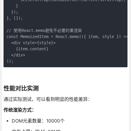
    }

  });

}, []);

// 使用React.memo避免不必要的重渲染

const MemoizedItem = React.memo(({ item, style }) => (
  <div style={style}>

    {item.content}

  </div>

));
性能对比实测
通过实际测试，可以看到明显的性能差异：
传统渲染方式：
DOM元素数量：10000个