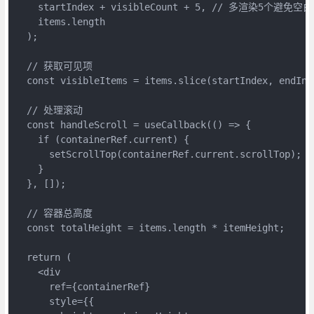
    startIndex + visibleCount + 5, // 多渲染5个避免空白

    items.length

  );

  // 获取可见项

  const visibleItems = items.slice(startIndex, endInde
  // 处理滚动

  const handleScroll = useCallback(() => {

    if (containerRef.current) {

      setScrollTop(containerRef.current.scrollTop);

    }

  }, []);

  // 容器总高度

  const totalHeight = items.length * itemHeight;

  return (

    <div

      ref={containerRef}

      style={{
