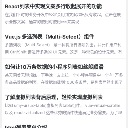
ld(2)和li:last-child隐藏最后两个li的下边框
React列表中实现文案多行收起展开的功能
在我们平时的业务开发中经常会用到文案超出只有收起，点击在展
示全部文案；通常的使用时使用css来实现
Vue.js 多选列表（Multi-Select）组件
多选列表 （Multi-Select） 是一种将所有选项列出，并允许用户利
用 Ctrl/Shift 键进行多选的 UI 元素。这是一种常见的设计元素。有
时候为了节省空间，我们会将选项折叠于 Combo Box 中
如何让10万条数据的小程序列表如丝般顺滑
某天闲着无聊想练一下手速，去上拉一个小程序项目中一个有1万多
条商品数据的列表。在数据加载到1000多条后，是列表居然出现了
白屏。看了一下控制台：
了解虚拟列表背后原理，轻松实现虚拟列表
比如 umy-ui (ux-table)虚拟列表table组件， vue-virtual-scroller
以及 react-virtualized 这些优秀的插件快速满足业务需要。为了理
解插件背后的原理机制，我们实现一个自己简易版的虚拟列表，希
望在实际业务项目中能带来一些思考和帮助。
html列表简单介绍