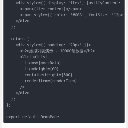
    <div style={{ display: 'flex', justifyContent: 's
      <span>{item.content}</span>

      <span style={{ color: '#666', fontSize: '12px' 
    </div>

  );

  return (

    <div style={{ padding: '20px' }}>

      <h2>虚拟列表演示 - 10000条数据</h2>

      <VirtualList

        items={mockData}

        itemHeight={60}

        containerHeight={500}

        renderItem={renderItem}

      />

    </div>

  );

};

export default DemoPage;