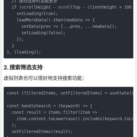
  // 接近底部时加载更多

  if (scrollHeight - scrollTop - clientHeight < 100 &&
    setLoading(true);

    loadMoreData().then(newData => {

      setData(prev => [...prev, ...newData]);

      setLoading(false);

    });

  }

}, [loading]);
2. 搜索筛选支持
虚拟列表也可以很好地支持搜索功能：
const [filteredItems, setFilteredItems] = useState(ite
const handleSearch = (keyword) => {

  const result = items.filter(item => 

    item.content.toLowerCase().includes(keyword.toLowe
  );

  setFilteredItems(result);
