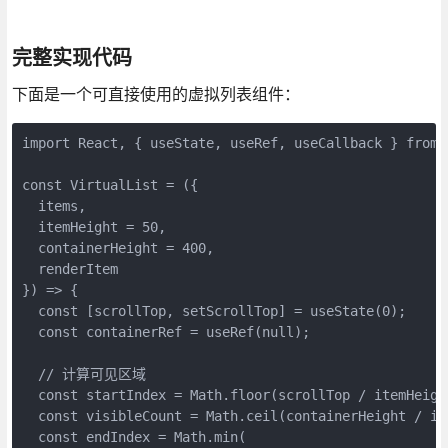
完整实现代码
下面是一个可直接使用的虚拟列表组件：
import React, { useState, useRef, useCallback } from '
const VirtualList = ({ 

  items, 

  itemHeight = 50, 

  containerHeight = 400,

  renderItem 

}) => {

  const [scrollTop, setScrollTop] = useState(0);

  const containerRef = useRef(null);

  // 计算可见区域

  const startIndex = Math.floor(scrollTop / itemHeight
  const visibleCount = Math.ceil(containerHeight / ite
  const endIndex = Math.min(
