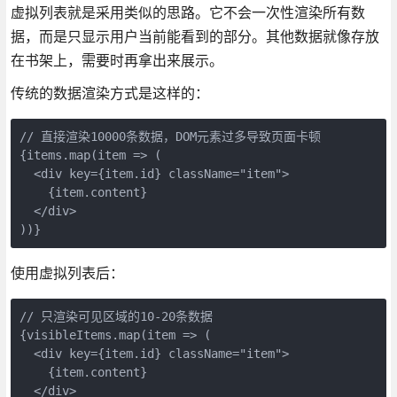
虚拟列表就是采用类似的思路。它不会一次性渲染所有数
据，而是只显示用户当前能看到的部分。其他数据就像存放
在书架上，需要时再拿出来展示。
传统的数据渲染方式是这样的：
// 直接渲染10000条数据，DOM元素过多导致页面卡顿

{items.map(item => (

  <div key={item.id} className="item">

    {item.content}

  </div>

))}
使用虚拟列表后：
// 只渲染可见区域的10-20条数据

{visibleItems.map(item => (

  <div key={item.id} className="item">

    {item.content}

  </div>
