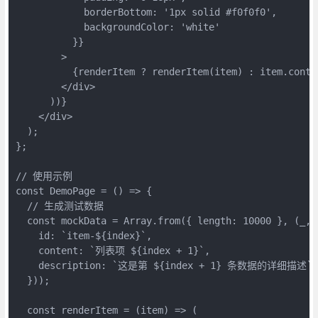
            borderBottom: '1px solid #f0f0f0',

            backgroundColor: 'white'

          }}

        >

          {renderItem ? renderItem(item) : item.conten
        </div>

      ))}

    </div>

  );

};

// 使用示例

const DemoPage = () => {

  // 生成测试数据

  const mockData = Array.from({ length: 10000 }, (_, i
    id: `item-${index}`,

    content: `列表项 ${index + 1}`,

    description: `这是第 ${index + 1} 条数据的详细描述`

  }));

  const renderItem = (item) => (
