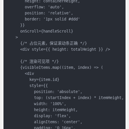
        height: containerHeight,

        overflow: 'auto',

        position: 'relative',

        border: '1px solid #ddd'

      }}

      onScroll={handleScroll}

    >

      {/* 占位元素，保证滚动条正确 */}

      <div style={{ height: totalHeight }} />

      {/* 渲染可见项 */}

      {visibleItems.map((item, index) => (

        <div

          key={item.id}

          style={{

            position: 'absolute',

            top: (startIndex + index) * itemHeight,

            width: '100%',

            height: itemHeight,

            display: 'flex',

            alignItems: 'center',

            padding: '0 16px',
