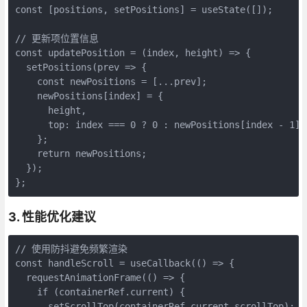
const [positions, setPositions] = useState([]);

// 更新项位置信息

const updatePosition = (index, height) => {

  setPositions(prev => {

    const newPositions = [...prev];

    newPositions[index] = {

      height,

      top: index === 0 ? 0 : newPositions[index - 1].
    };

    return newPositions;

  });

};
3. 性能优化建议
// 使用防抖避免频繁渲染

const handleScroll = useCallback(() => {

  requestAnimationFrame(() => {

    if (containerRef.current) {

      setScrollTop(containerRef.current.scrollTop);
