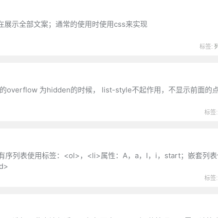
展示全部文案；通常的使用时使用css来实现
标签:
中的li 的overflow 为hidden的时候， list-style不起作用，不显示前
标签
re；有序列表使用标签：<ol>，<li>属性：A，a，I，i，start；嵌套
d>
标签