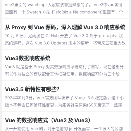
vue2里面的 watch api 大家应该都挺熟悉的了， vue2中vue实例
里面有一个 $watch 方法 在sfc(sigle file component)里面有一个
watch 选项。他可以实现在一个属性变更的时候，去执行我们想要
的行为
从 Proxy 到 Vue 源码，深入理解 Vue 3.0 响应系统
10 月 5 日，尤雨溪在 GitHub 开放了 Vue 3.0 处于 pre-alpha 状
态的源码，这次 Vue 3.0 Updates 版本的更新，将带来五项重大改
进：速度体积、可维护性、面向原生、易用性
Vue3数据响应系统
Vue3 就是基于 Proxy 对其数据响应系统进行了重写，现在这部分
可以作为独立的模块配合其他框架使用。数据响应可分为三个阶
段： 初始化阶段 --> 依赖收集阶段 --> 数据响应阶段
Vue3.5 新特性有哪些？
2024年9月3日，Vue 官方团队发布了 Vue.js 3.5 稳定版，这个小
版本不包含任何破坏性变更，为服务器端渲染(SSR)带来了一些期
待已久的改进，同时包括了内部改进和实用的新功能。
Vue 的数据响应式（Vue2 及 Vue3）
从一开始使用 Vue 时，对于之前的 jq 开发而言，一个很大的区别