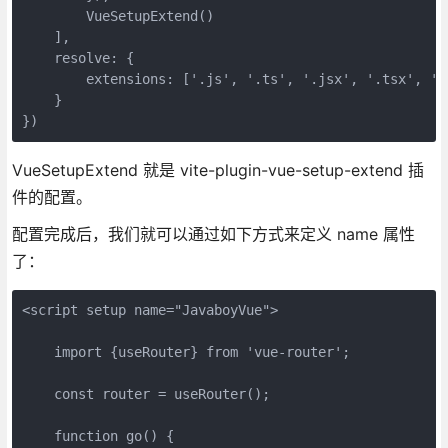
        VueSetupExtend()

    ],

    resolve: {

        extensions: ['.js', '.ts', '.jsx', '.tsx', '.j
    }

})
VueSetupExtend 就是 vite-plugin-vue-setup-extend 插
件的配置。
配置完成后，我们就可以通过如下方式来定义 name 属性
了：
<script setup name="JavaboyVue">

    import {useRouter} from 'vue-router';

    const router = useRouter();

    function go() {
