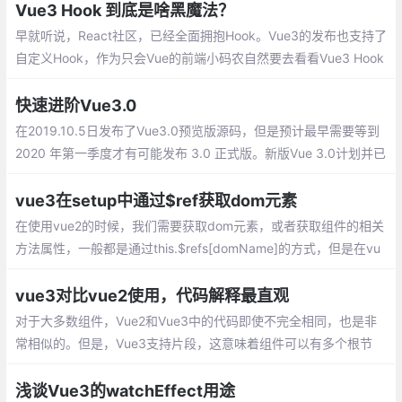
Vue3 Hook 到底是啥黑魔法？
早就听说，React社区，已经全面拥抱Hook。Vue3的发布也支持了
自定义Hook，作为只会Vue的前端小码农自然要去看看Vue3 Hook
到底是啥黑魔法？
快速进阶Vue3.0
在2019.10.5日发布了Vue3.0预览版源码，但是预计最早需要等到
2020 年第一季度才有可能发布 3.0 正式版。新版Vue 3.0计划并已
实现的主要架构改进和新功能：
vue3在setup中通过$ref获取dom元素
在使用vue2的时候，我们需要获取dom元素，或者获取组件的相关
方法属性，一般都是通过this.$refs[domName]的方式，但是在vu
e3的setup中是没有this的,那么如何获取$refs呢？
vue3对比vue2使用，代码解释最直观
对于大多数组件，Vue2和Vue3中的代码即使不完全相同，也是非
常相似的。但是，Vue3支持片段，这意味着组件可以有多个根节
点。这在呈现列表中组件以删除不必要的包装器div元素时特别有
用。但是，在本例中，表单组件的两个版本都将只保留一个根节点
浅谈Vue3的watchEffect用途