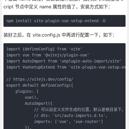
cript 节点中定义 name 属性的值了，安装方式如下：
npm install vite-plugin-vue-setup-extend -D
装好之后，在 vite.config.js 中再进行配置一下，如下：
import {defineConfig} from 'vite'

import vue from '@vitejs/plugin-vue'

import AutoImport from 'unplugin-auto-import/vite'

import VueSetupExtend from 'vite-plugin-vue-setup-exte
// https://vitejs.dev/config/

export default defineConfig({

    plugins: [

        vue(),

        AutoImport({

            // 可以自定义文件生成的位置，默认是根目录下，使
            // dts: 'src/auto-imports.d.ts',

            imports: ['vue', 'vue-router']

        }),
