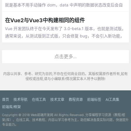
就是基本不用手动操作 dom，data 中声明的数据状态改变后会自
动重新渲染相关的 dom。换句话说就是 Vue 自己知道哪个数据状
态发生了变化及哪里有用到这个数据需要随之修改。
在Vue2与Vue3中构建相同的组件
Vue 开发团队终于在今天发布了 3.0-beta.1 版本，也就是测试版。
通常来说，从测试版到正式版，只会修复 bug，不会引入新功能，
或者删改老功能。所以，如果你对新版本非常感兴趣，或者有新项
目即将上马，不妨尝试一下新版本
点击更多...
内容以共享、参考、研究为目的,不存在任何商业目的。其版权属原作者所有,如有
侵权或违规,请与小编联系!情况属实本人将予以删除!
首页
技术导航
在线工具
技术文章
教程资源
前端标签
AI工具集
前端库/框架