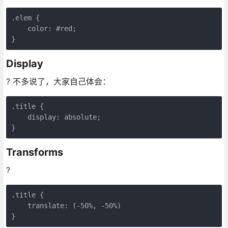
.elem {

    color: #red;

}
Display
? 不多说了，大家自己体会：
.title {

    display: absolute;

}
Transforms
?
.title {

    translate: (-50%, -50%)

}