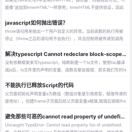
能像“追加到innerHTML”一样使用；innerHTML不提供验证，因此
我们可能会在文档中插入有效的和破坏性的HTML并将其中断
javascript如何抛出错误？
throw语句用来抛出一个用户自定义的异常。当前函数的执行将被
停止（throw之后的语句将不会执行），并且控制将被传递到调用
堆栈中的第一个catch块。如果调用者函数中没有catch块，程序将
会终止。
解决typescript Cannot redeclare block-scoped variable
没有依赖框架来写typescript，纯粹新建一个ts文件，使用tsc编译
成js后，ts文件里的声明的变量、函数名都会报错：其实我们写的ts
代码是没有问题的，只是ts会对我们声明的变量、具名函数、class
都放在了全局作用域
不能执行已释放Script的代码
父页面初始化声明变量a为数组（数组对象是引用类型，赋值传递的
是地址），创建iframe子页面后给父页面变量a赋值,赋值后销毁ifra
me子页面，再次调用变量a的时候就会抛出异常‘SCRIPT5011:不能
执行已释放Script的代码’。
避免那些可恶的cannot read property of undefined 错误
Uncaught TypeError: Cannot read property foo of undefined.