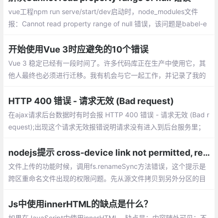
vue工程npm run serve/start/dev启动时，node_modules文件
报：Cannot read property range of null 错误，该问题是babel-e
slint版本更新问题导致的；
开始使用Vue 3时应避免的10个错误
Vue 3 稳定已经有一段时间了。许多代码库正在生产中使用它，其
他人最终也必须进行迁移。我有机会与它一起工作，并记录了我的
错误，这可能是你想避免的。
HTTP 400 错误 - 请求无效 (Bad request)
在ajax请求后台数据时有时会报 HTTP 400 错误 - 请求无效 (Bad r
equest);出现这个请求无效报错说明请求没有进入到后台服务里；
原因：前端提交数据的字段名称或者是字段类型和后台的实体类不
一致
nodejs提示 cross-device link not permitted, rename 错误解决方法
文件上传的功能时候，调用fs.renameSync方法错误，这个提示是
跨区重命名文件出现的权限问题。先从源文件拷贝到另外分区的目
标文件，然后再unlink，就可以了。
Js中使用innerHTML的缺点是什么？
如果在JavaScript中使用innerHTML，缺点是：内容随处可见；不