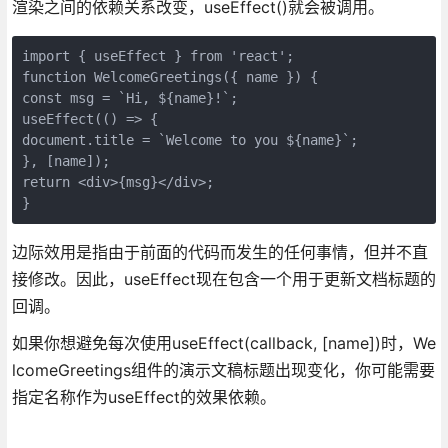
渲染之间的依赖关系改变，useEffect()就会被调用。
import { useEffect } from 'react';

function WelcomeGreetings({ name }) {

const msg = `Hi, ${name}!`;

useEffect(() => {

document.title = `Welcome to you ${name}`;

}, [name]);

return <div>{msg}</div>;

}
边际效用是指由于前面的代码而发生的任何事情，但并不直
接修改。因此，useEffect现在包含一个用于更新文档标题的
回调。
如果你想避免每次使用useEffect(callback, [name])时，We
lcomeGreetings组件的演示文稿标题出现变化，你可能需要
指定名称作为useEffect的效果依赖。