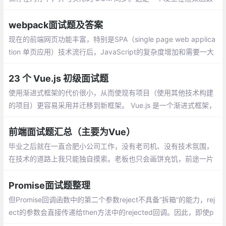
被调用和元素在屏幕上显示之间的步骤，整个过程被称为调和。函
数组件和类组件当然是有区别的
webpack面试题及答案
现在的前端网页功能丰富，特别是SPA（single page web applica
tion 单页应用）技术流行后，JavaScript的复杂度增加和需要一大
堆依赖包，还需要解决SCSS，Less……新增样式的扩展写法的编译
工作
23 个 Vue.js 初级面试题
使用渐进式框架的代价很小，从而使现有项目（使用其他技术构建
的项目）更容易采用并迁移到新框架。 Vue.js 是一个渐进式框架，
因为你可以逐步将其引入现有应用，而不必从头开始重写整个程
序。
前端面试题汇总（主要为Vue）
毕业之后就在一直合肥小公司工作，没有老司机、没有技术氛围，
在技术的道路上我只能独自摸索。老板也只会画饼充饥，前途一片
迷茫看不到任何希望。于是乎，我果断辞职，在新年开工之际来到
杭州，这里的互联网公司应该是合肥的几十倍吧。。。。
Promise面试题整理
但Promise回调函数中的第二个参数reject不具备”拆箱“的能力，rej
ect的参数会直接传递给then方法中的rejected回调。因此，即使p
3 reject接收了一个resolved状态的Promise，then方法中被调用的