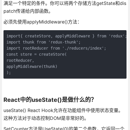
满足一个特定的条件。你可以将两个存储方法getState和dis
patch传递给内部函数。
必须先使用applyMiddleware()方法：
import{ createStore, applyMiddleware } from 'redux';

import thunk from 'redux-thunk';

import rootReducer from './reducers/index';

const store = createStore(

rootReducer,

applyMiddleware(thunk)

);
React中的useState()是做什么的？
useState() React Hook允许在功能组件中使用状态变量。
这种方法对于动态控制DOM是非常好的。
SetCounter方法是UseState(0)的第二个参数，它返回一个