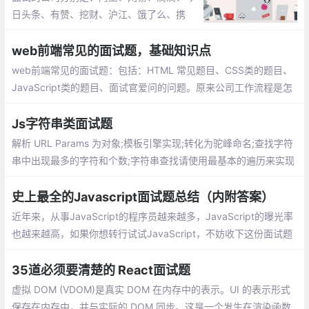
日头条、有赞、挖财、沪江、饿了么、携
程、喜马拉雅、兑吧、微医、寺库、宝宝
树、海康威视、蘑菇街、酷家乐、百分点和
web前端常见的面试题，基础知识点
海风教育。以下是面试题汇总
web前端常见的面试题：包括：HTML 常见题目、CSS类的题目、
JavaScript类的题目、面试官爱问的问题。原来公司工作流程是怎
么样的，如何与其他人协作的？如何夸部门合作的？你遇到过比较
难的技术问题是？你是如何解决的？
Js字符串类面试题
解析 URL Params 为对象;模板引擎实现;转化为驼峰命名;查找字符
串中出现最多的字符和个数;字符串查找请使用最基本的遍历来实现
判断字符串 a 是否被包含在字符串 b 中
史上最全的Javascript面试题总结（内附答案）
近年来，从事JavaScript的程序员越来越多，JavaScript的曝光率
也越来越高，如果你想转行试试JavaScript，不妨收下这份面试题
及答案，没准用得上。当然，如果针对这些问题，你有更棒的答
案，欢迎移步至评论区。
35道必须要清楚的 React面试题
虚拟 DOM (VDOM)是真实 DOM 在内存中的表示。UI 的表示形式
保存在内存中，并与实际的 DOM 同步。这是一个发生在渲染函数