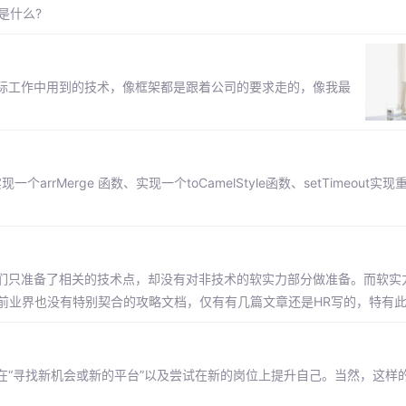
用是什么?
际工作中用到的技术，像框架都是跟着公司的要求走的，像我最
现一个arrMerge 函数、实现一个toCamelStyle函数、setTimeout
们只准备了相关的技术点，却没有对非技术的软实力部分做准备。而软实
当前业界也没有特别契合的攻略文档，仅有有几篇文章还是HR写的，特有
在“寻找新机会或新的平台”以及尝试在新的岗位上提升自己。当然，这样