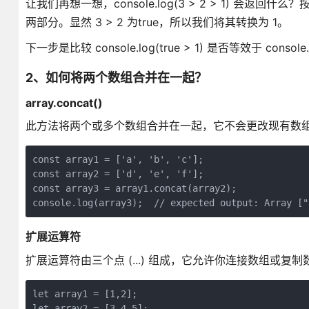
让我们再想一想，console.log(3 > 2 > 1) 会返回什么？按照
两部分。显然 3 > 2 为true，所以我们将其转换为 1。
下一步是比较 console.log(true > 1) 是否等效于 console
2、如何将两个数组合并在一起？
array.concat()
此方法将两个或多个数组合并在一起，它不会更改现有数
const array1 = ['a', 'b', 'c'];

const array2 = ['d', 'e', 'f'];

const array3 = array1.concat(array2);

console.log(array3);  // expected output: Array ["
扩展运算符
扩展运算符由三个点 (...) 组成，它允许你连接数组或复
let array1 = [1,2];

let array2 = [3,4,5];
