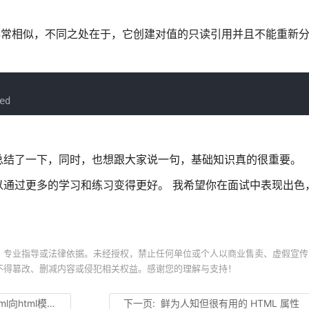
关键字非常相似，不同之处在于，它创建对值的只读引用并且不能重新
ed
总结了一下，同时，也想跟大家说一句，基础知识真的很重要。
通过更多的学习和练习变得更好。 我希望你在面试中表现出色
、专业指导或法律依据。未经授权，禁止任何单位或个人以商业售卖、虚假宣传
不得篡改、删减内容或侵犯相关权益。感谢您的理解与支持！
l模板注入数据或标签
下一页:
鲜为人知但很有用的 HTML 属性