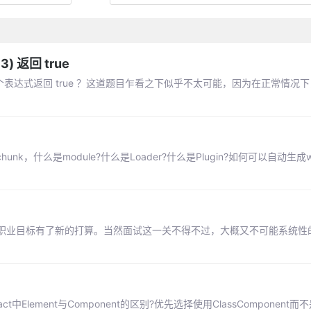
3) 返回 true
 == 3 这个表达式返回 true ？这道题目乍看之下似乎不太可能，因为在正常情
chunk，什么是module?什么是Loader?什么是Plugin?如何可以自动生成w
职业目标有了新的打算。当然面试这一关不得不过，大概又不可能系统性
中Element与Component的区别?优先选择使用ClassComponent而不是F