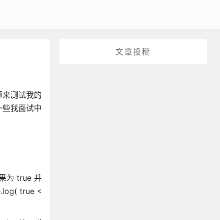
文章投稿
题来测试我的
一些我面试中
果为 true 并
g( true <