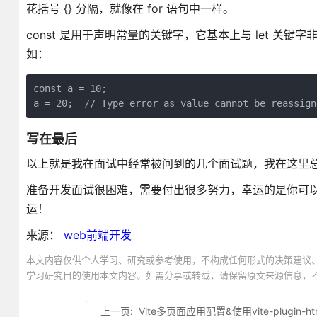
花括号 {} 分隔，就像在 for 语句中一样。
const 是用于声明常量的关键字，它基本上与 let 
如：
const a = 10;  

a = 20;  // Type error as value cannot be reassign
写在最后
以上就是我在面试中经常被问到的几个面试题，我在这里
准备开发面试很困难，需要付出很多努力，幸运的是你可以
运！
来源：
web前端开发
本文内容仅供个人学习、研究或参考使用，不构成任何形式的决策建议
学习研究目的使用本文内容。如需分享或转载，请保留原文来源信息，
上一页:
Vite多页面应用配置&使用vite-plugin-html向htm