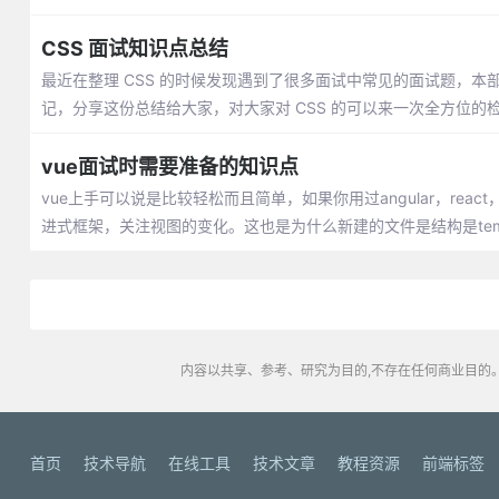
CSS 面试知识点总结
最近在整理 CSS 的时候发现遇到了很多面试中常见的面试题，本部分
记，分享这份总结给大家，对大家对 CSS 的可以来一次全方位的
vue面试时需要准备的知识点
vue上手可以说是比较轻松而且简单，如果你用过angular，rea
进式框架，关注视图的变化。这也是为什么新建的文件是结构是template s
内容以共享、参考、研究为目的,不存在任何商业目的。
首页
技术导航
在线工具
技术文章
教程资源
前端标签