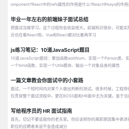
omponent?React中的refs属性的作用是什么?React中keys的作
毕业一年左右的前端妹子面试总结
把面试当做学习，这个过程你会收益很大。前端知识很杂，可能实
近也在看React啦，Vue和React都对比着再学习
js练习笔记：10道JavaScript题目
10道JavaScript题目：累加函数addNum、实现一个Person类、实
一个bind函数、实现一个Utils模块、输出一个对象自身的属性
一篇文章教会你面试中的小套路
面试，一个短时间内对某个人做出判断的测试。很多时候，工程师
仅贯穿整个面试流程中，更在BOSS面和HR面中尤为关键。鉴于
写给程序员的 HR 面试指南
首先，切记不要诋毁你的老东家。你应该把你的离职原因集中表述
职位的应聘者来说不会造成减分