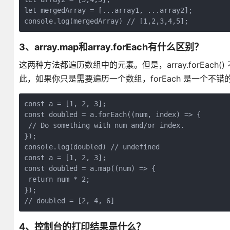
let mergedArray = [...array1, ...array2];

console.log(mergedArray) // [1,2,3,4,5];
3、array.map和array.forEach有什么区别？
这两种方法都遍历数组中的元素。但是，array.forEach(
此，如果你只是需要遍历一个数组，forEach 是一个不错
const a = [1, 2, 3];

const doubled = a.forEach((num, index) => {

 // Do something with num and/or index.

});

console.log(doubled) // undefined

const a = [1, 2, 3];

const doubled = a.map((num) => {

 return num * 2;

});

// doubled = [2, 4, 6]
4、控制台的打印结果是什么？