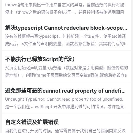
throw语句用来抛出一个用户自定义的异常。当前函数的执行将被
停止（throw之后的语句将不会执行），并且控制将被传递到调用
堆栈中的第一个catch块。如果调用者函数中没有catch块，程序将
会终止。
解决typescript Cannot redeclare block-scoped variable
没有依赖框架来写typescript，纯粹新建一个ts文件，使用tsc编译
成js后，ts文件里的声明的变量、函数名都会报错：其实我们写的ts
代码是没有问题的，只是ts会对我们声明的变量、具名函数、class
都放在了全局作用域
不能执行已释放Script的代码
父页面初始化声明变量a为数组（数组对象是引用类型，赋值传递的
是地址），创建iframe子页面后给父页面变量a赋值,赋值后销毁ifra
me子页面，再次调用变量a的时候就会抛出异常‘SCRIPT5011:不能
执行已释放Script的代码’。
避免那些可恶的cannot read property of undefined 错误
Uncaught TypeError: Cannot read property foo of undefined.
是一个我们在 JavaScript 开发中都遇到过的可怕错误。或许是某
个 API 返回了意料外的空值，又或许是其它什么原因，这个错误是
如此的普遍而广泛以至于我们无法判断
自定义错误及扩展错误
当我们在进行开发的时候，通常需要属于我们自己的错误类来反映