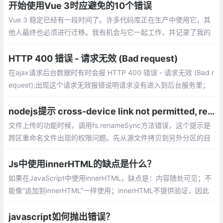
开始使用Vue 3时应避免的10个错误
Vue 3 稳定已经有一段时间了。许多代码库正在生产中使用它，其
他人最终也必须进行迁移。我有机会与它一起工作，并记录了我的
错误，这可能是你想避免的。
HTTP 400 错误 - 请求无效 (Bad request)
在ajax请求后台数据时有时会报 HTTP 400 错误 - 请求无效 (Bad r
equest);出现这个请求无效报错说明请求没有进入到后台服务里；
原因：前端提交数据的字段名称或者是字段类型和后台的实体类不
一致
nodejs提示 cross-device link not permitted, rename 错误解决方法
文件上传的功能时候，调用fs.renameSync方法错误，这个提示是
跨区重命名文件出现的权限问题。先从源文件拷贝到另外分区的目
标文件，然后再unlink，就可以了。
Js中使用innerHTML的缺点是什么？
如果在JavaScript中使用innerHTML，缺点是：内容随处可见；不
能像“追加到innerHTML”一样使用；innerHTML不提供验证，因此
我们可能会在文档中插入有效的和破坏性的HTML并将其中断
javascript如何抛出错误？