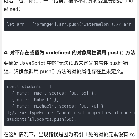
或者，也许你犯了一个错误，根本不打算将变量分配给 und
efined：
let arr = ['orange'];arr.push('watermelon');// arr = 
4. 对不存在或值为 undefined 的对象属性调用 push() 方法
要修复 JavaScript 中的“无法读取未定义的属性‘push’”错
误，请确保调用 push() 方法的对象属性存在且未定义。
const students = [

  { name: 'Mac', scores: [80, 85] },

  { name: 'Robert' },

  { name: 'Michael', scores: [90, 70] },

];// :x: TypeError: Cannot read properties of undefine
students[1].scores.push(50);
在这种情况下，出现错误是因为索引 1 处的对象元素没有 sc