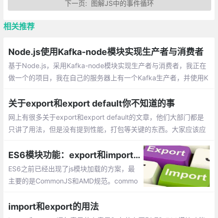
下一页:
图解JS中的事件循环
相关推荐
Node.js使用Kafka-node模块实现生产者与消费者
基于Node.js，采用Kafka-node模块实现生产者与消费者，我正在
做一个的项目，我在自己的服务器上有一个Kafka生产者，并使用K
afka-Node作为我的应用程序的消费者。
关于export和export default你不知道的事
网上有很多关于export和export default的文章，他们大部门都是
只讲了用法，但是没有提到性能，打包等关键的东西。大家应该应
该能理解import * from xxx会把文件中export default的内容都打
包到文件中，而import {func} from xxx只会把文件中的func导入
ES6模块功能：export和import的加载方式
ES6之前已经出现了js模块加载的方案，最
主要的是CommonJS和AMD规范。commo
njs主要应用于服务器，实现同步加载，如no
dejs。AMD规范应用于浏览器，如requirej
import和export的用法
s，为异步加载。