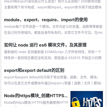
import和export语句表示什么意思？有什么区别呢？ES6模块功能
主要有两个命令构成：export和import。export命令用于规定模块
的对外接口，import命令用于输入其他模块提供的功能。
module、export、require、import的使用
module每个文件就是一个模块。文件内定义的变量、函数等等都是
在自己的作用域内，都是自身所私有的，对其它文件不可见。在mo
dule中有一个属性exports，即：module.exports。它是该模块对
外的输出值，是一个对象。
如何让 node 运行 es6 模块文件，及其原理
最新版的 node 支持最新版 ECMAScript 几乎所有特性，但有一个
特性却一直到现在都还没有支持，那就是从 ES2015 开始定义的模
块化机制。而现在我们很多项目都是用 es6 的模块化规范来写代码
的，包括 node 项目
export和export default的区别
export与export default均可用于导出常量、函数、文件、模块；
你可以在其它文件或模块中通过import+(常量 | 函数 | 文件 | 模块)
名的方式，将其导入，以便能够对其进行使用；
Node的https模块_创建HTTPS服务器
Node的https模块:HTTPS服务器使用HTTP