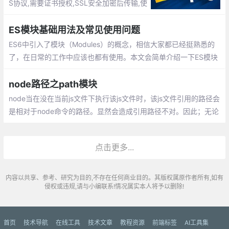
S协议,需要证书授权,SSL安全加密后传输,使
用443端口
ES模块基础用法及常见使用问题
ES6中引入了模块（Modules）的概念，相信大家都已经挺熟悉的
了，在日常的工作中应该也都有使用。本文会简单介绍一下ES模块
的优点、基本用法以及常见问题。
node路径之path模块
node当在没在当前js文件下执行该js文件时，该js文件引用的路径会
是相对于node命令的路径。显然会造成引用路径不对。因此；无论
终端目录是在哪个磁盘下，node执行js文件时，里面的引用的路径
都能只指向正确的
点击更多...
内容以共享、参考、研究为目的,不存在任何商业目的。其版权属原作者所有,如有
侵权或违规,请与小编联系!情况属实本人将予以删除!
首页
技术导航
在线工具
技术文章
教程资源
前端标签
AI工具集