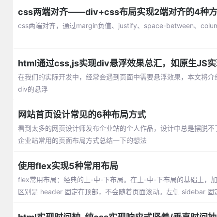
css两端对齐——div+css布局实现2端对齐的4种
css两端对齐，通过margin负值、justify、space-between、c
html通过css,js实现div悬浮效果总汇，如原生J
在我们的实际开发中，经常会遇到页面中需要悬浮效果，本文将介绍通
div的悬浮
网站首页设计常见的6种布局方式
看到太多的网页设计师发布企业站的个人作品，设计中总是摆脱不
企业站常用的页面布局方式总结一下的想法
使用flex实现5种常用布局
flex常用布局：经典的上-中-下布局。在上-中-下布局的基础上，加了
区别是 header 固定在顶部，不会随着页面滚动。左侧 sideba