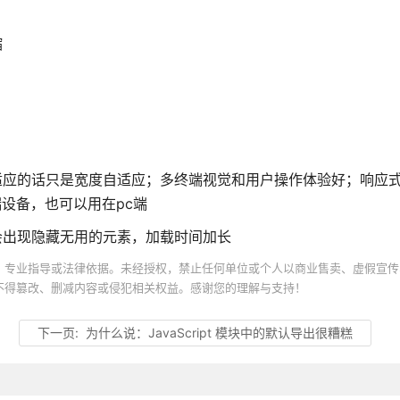
缩
适应的话只是宽度自适应；多终端视觉和用户操作体验好；响应式
端设备，也可以用在pc端
会出现隐藏无用的元素，加载时间加长
、专业指导或法律依据。未经授权，禁止任何单位或个人以商业售卖、虚假宣传
不得篡改、删减内容或侵犯相关权益。感谢您的理解与支持！
下一页:
为什么说：JavaScript 模块中的默认导出很糟糕