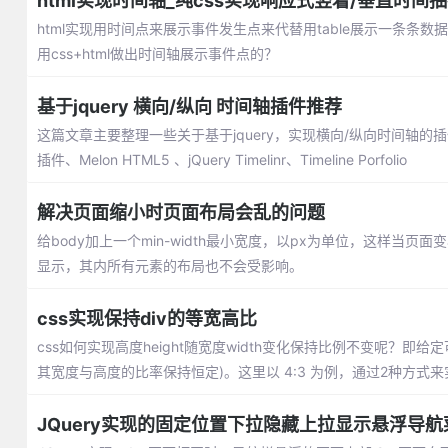
html实现时间轴_纯css实现响应式竖着/垂直时间
html实现用时间点来展示事件发生点来代替用table展示一条
用css+html做出时间轴展示事件点的？
基于jquery 横向/纵向 时间轴插件推荐
这篇文章主要整理一些关于基于jquery，实现横向/纵向时间轴的插件推荐：jquery
插件、Melon HTML5 、jQuery Timelinr、Timeline Porfolio
解决页面缩小时页面布局会乱的问题
给body加上一个min-width最小宽度，以px为单位，这样
显示，其内所有元素的布局也不会受影响。
css实现保持div的等宽高比
css如何实现高度height随宽度width变化保持比例不变呢？
其宽度与高度的比率保持恒定)。这里以 4:3 为例，通过2种方式来
JQuery实现的固定位置下拉隐藏上拉显示悬浮导航