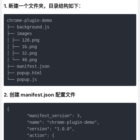
1. 新建一个文件夹，目录结构如下：
chrome-plugin-demo
├── background.js
├── images
│ ├── 128.png
│ ├── 16.png
│ ├── 32.png
│ └── 48.png
├── manifest.json
├── popup.html
└── popup.js
2. 创建 manifest.json 配置文件
{
	"manifest_version": 3,
	"name": "chrome-plugin-demo",
	"version": "1.0.0",
	"action": {