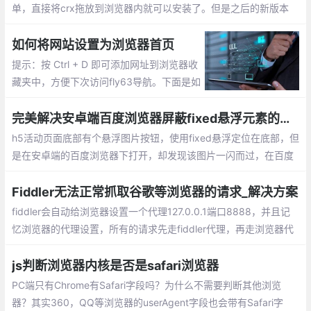
单，直接将crx拖放到浏览器内就可以安装了。但是之后的新版本
（目前已经升级到v80版本）就只允许用户通过谷歌应用商店安装
插件
如何将网站设置为浏览器首页
提示：按 Ctrl + D 即可添加网址到浏览器收
藏夹中，方便下次访问fly63导航。下面是如
何设置首页的方法。Google Chrome浏览器
设为首页的方法;Firefox火狐浏览器设为首页
完美解决安卓端百度浏览器屏蔽fixed悬浮元素的问题
的方法
h5活动页面底部有个悬浮图片按钮，使用fixed悬浮定位在底部，但
是在安卓端的百度浏览器下打开，却发现该图片一闪而过，在百度
浏览器中消失不见。
Fiddler无法正常抓取谷歌等浏览器的请求_解决方案
fiddler会自动给浏览器设置一个代理127.0.0.1端口8888，并且记
忆浏览器的代理设置，所有的请求先走fiddler代理，再走浏览器代
理。解决方案：关闭SwitchyOmega代理，或者使用其代理中的系
统代理选项。即可解决问题。
js判断浏览器内核是否是safari浏览器
PC端只有Chrome有Safari字段吗？为什么不需要判断其他浏览
器？其实360，QQ等浏览器的userAgent字段也会带有Safari字