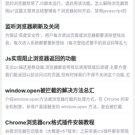
您的浏览器禁用了JS脚本运行，请启用该功能。怎么解除浏览器禁
用js?这篇文章将总结整理各个浏览器如何开启、禁用javascript的
方法总汇。
监听浏览器刷新及关闭
为保证‘高度安全性’，用户每次退出页面或浏览器都要清除登陆信
息，每次进入系统都要重新登陆（每次登陆还要手机验证码等乱七
八糟的验证信息，，，求用户的心里阴影面积），但是刷新页面不
可以清除登陆信息。
Js实现阻止浏览器返回的功能
无论pc端还是移动端,浏览器都会带有后退按钮或后退键.主要方便
我们能返回以前访问过的页面,但有时候我们不得不关闭这个功能.尤
其是对于一些推广落地页,用户进入后不希望它返回
window.open被拦截的解决方法总汇
介绍window.open方法被浏览器拦截的处理方式。在 Chrome 的安
全机制里，非用户直接触发的 window.open 方法，是会被拦截
的，这是由于浏览器为了维护用户安全和体验，下面采用几种变通
方法解决：表单提交的方式、onclick事件、延迟打开等
Chrome浏览器crx格式插件安装教程
谷歌浏览器在旧版本（大概是v67版本）之前安装crx插件都非常简