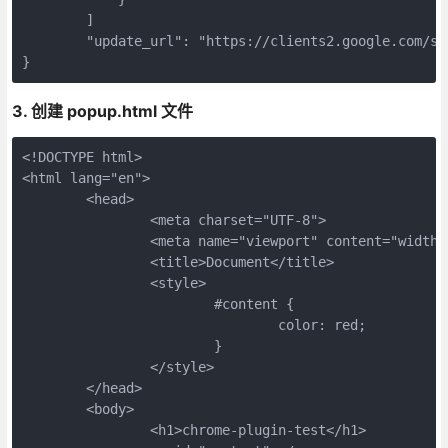
	]
	"update_url": "https://clients2.google.com/se
}
3. 创建 popup.html 文件
<!DOCTYPE html>
<html lang="en">
	<head>
		<meta charset="UTF-8">
		<meta name="viewport" content="width
		<title>Document</title>
		<style>
			#content {
				color: red;
			}
		</style>
	</head>
	<body>
		<h1>chrome-plugin-test</h1>