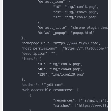
		"default_icon": {
			"16": "img/icon16.png",
			"24": "img/icon24.png",
			"32": "img/icon32.png"
		},
		"default_title": "chrome-plugin-demo"
		"default_popup": "popup.html"
	},
	"homepage_url": "https://www.fly63.com",
	"host_permissions": ["https://*.fly63.com/*"]
	"description": "",
	"icons": {
		"16": "img/icon16.png",
		"48": "img/icon48.png",
		"128": "img/icon128.png"
	},
	"author": "fly63.com",
	"web_accessible_resources": [
	    { 
			"resources": ["js/main.js"],
			"matches": ["https://www.fly
	    }