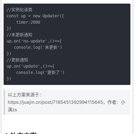
//实例化该类

const up = new Updater({

    timer:2000

})

//未更新通知

up.on('no-update',()=>{

   console.log('未更新')

})

//更新通知

up.on('update',()=>{

    console.log('更新了')

})
以上方案来源于：
https://juejin.cn/post/7185451392994115645，作者：小
满zs