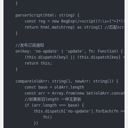
    }

    parserScript(html: string) {

        const reg = new RegExp(/<script(?:\s+[^>]*)?
        return html.match(reg) as string[] //匹配scri
    }

    //发布订阅通知

    on(key: 'no-update' | 'update', fn: Function) {

        (this.dispatch[key] || (this.dispatch[key] = [
        return this;

    }

    compare(oldArr: string[], newArr: string[]) {

        const base = oldArr.length

        const arr = Array.from(new Set(oldArr.concat(n
        //如果新旧length 一样无更新

        if (arr.length === base) {

            this.dispatch['no-update'].forEach(fn => {
                fn()

            })
