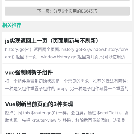
下一页:
分享6个实用的ES6技巧
相关推荐
js实现返回上一页（页面刷新与不刷新）
history.go(-1), 返回两个页面: history.go(-2);window.history.forw
ard() 返回下一页；window.history.go(返回第几页,也可以使用访
问过的URL) ；如果要强行刷新的话就是：window.history.back();
vue强制刷新子组件
把一个组件重置到初始状态是一个常见的需求，推荐的做法有两种:
一种是父组件重置子组件的 prop，另一种是子组件暴露一个重置的
方法供父组件调用。
Vue刷新当前页面的3种实现
缺点：同 this.$router.go(0) 一样，会白屏。通过 $nextTick()，协
助实现。先把 <router-view /> 移除，移除后再重新添加，达到刷
新当前页面的功能。是目前最合适的实现方式。