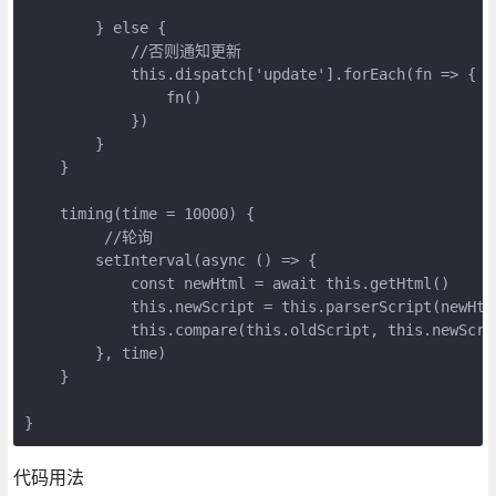
        } else {

            //否则通知更新

            this.dispatch['update'].forEach(fn => {

                fn()

            })

        }

    }

    timing(time = 10000) {

         //轮询

        setInterval(async () => {

            const newHtml = await this.getHtml()

            this.newScript = this.parserScript(newHtml
            this.compare(this.oldScript, this.newScrip
        }, time)

    }

代码用法