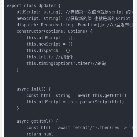
export class Updater {

    oldScript: string[] //存储第一次值也就是script 的has
    newScript: string[] //获取新的值 也就是新的script 的
    dispatch: Record<string, Function[]> //小型发
    constructor(options: Options) {

        this.oldScript = [];

        this.newScript = []

        this.dispatch = {}

        this.init() //初始化

        this.timing(options?.timer)//轮询

    }

    async init() {

        const html: string = await this.getHtml()

        this.oldScript = this.parserScript(html)

    }

    async getHtml() {

        const html = await fetch('/').then(res => re
        return html
