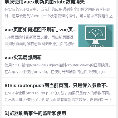
解决使用vuex刷新页面state数据消失
在实际的vue项目中，当我们的应用遇到多个组件之间的共享问题
时，通常会用到Vuex（一个状态管理的插件，可以解决不同组件之
间的数据共享和数据持久化），解决组件之间同一状态的共享问
题。
vue页面如何返回不刷新_ vue页面撤退不能返回到顶部的实现
vue页面跳转到新页面之后，再由新页面返
回到原页面时候若想返回调出原页面的初始
位置，怎么来解决这个问题呢？1、使用vue
x存储滚动状态，2、使用缓存keepAlive的
vue实现局部刷新
实现
使用2.2.0 新增的provide / inject控制<router-view>的显示隐藏，
在App.vue中使用provide，在使用局部刷新的组件中使用inject
$this.router.push到当前页面，只是传入参数不同，页面不刷新的问题解决
在vue中使用$this.router.push()方法，如果只是传入的参数不同，
会出现url地址变化了，但是页面没有重新请求数据，需要刷新一下
页面才有新的数据
浏览器刷新事件的监听和使用