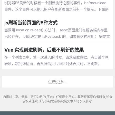
浏览器F5刷新的时候有一个刷新执行之前的事件，beforeunload
事件，这个事件可以提示用户在刷新页面之前有一个提示。下面是
beforeunload的用法：
js刷新当前页面的5种方式
当调用 location.reload() 方法时， aspx页面此时在服务端内存里
已经存在， 因此必定是 IsPostback 的。如果有这种应用： 需要重
新加载该页面，也就是说期望页面能够在服务端重新被创建，期望
是 Not IsPostback 的
Vue 实现前进刷新，后退不刷新的效果
在一个列表页中，第一次进入的时候，请求获取数据。点击某个列
表项，跳到详情页，再从详情页后退回到列表页时，不刷新。
点击更多...
内容以共享、参考、研究为目的,不存在任何商业目的。其版权属原作者所有,如有
侵权或违规,请与小编联系!情况属实本人将予以删除!