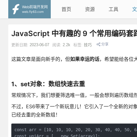
Web前端开发网
首页
资源
工具
文
web.fly63.com
JavaScript 中有趣的 9 个常用编码套
分享
更新日期:
2023-06-07
阅读:
2.2k
标签:
技巧
这篇文章是面向新手的，但
如果幸运的话
，希望能给各位
1、set对象：数组快速去重
常规情况下，我们想要筛选唯一值，一般会想到遍历数组然后
不过，ES6带来了一个新玩意儿！它引入了一个全新的对象
已经去重的全新数组！
const arr = [10, 10, 10, 20, 20, 30, 40, 40, 50, 60
const uniArr = [...new Set(array)];
