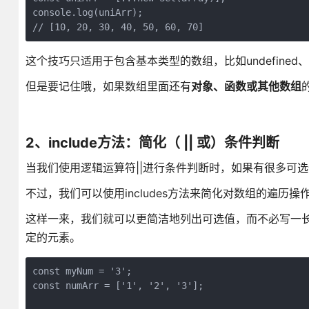
console.log(uniArr);

这个技巧只适用于包含基本类型的数组，比如undefined、null、
但是要记住哦，如果数组里面还有
对象、函数或其他数组
2、include方法：简化（ || 或）条件判断
当我们使用逻辑运算符||进行条件判断时，如果有很多可
不过，我们可以使用includes方法来简化对数组的遍历
这样一来，我们就可以更简洁地列出可选值，而不必写一长串
定的元素。
const myNum = '3';

const numArr = ['1', '2', '3'];
