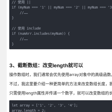
// 使用 || 

if (myNum === '1' || myNum === '2' || myNum === '3'
    //……

}

// 使用 include

if (numArr.includes(myNum)) {

    //……

}           
3、截断数组：改变length就可以
操作数组时，我们通常会优先使用array对象中的高级函数
不过，我这里要介绍一种更简单的方法来改变数组长度，
只需使用length属性并传递一个数字，就可以改变数组
let array = ['1', '2', '3', '4'];

array.length = 2;
