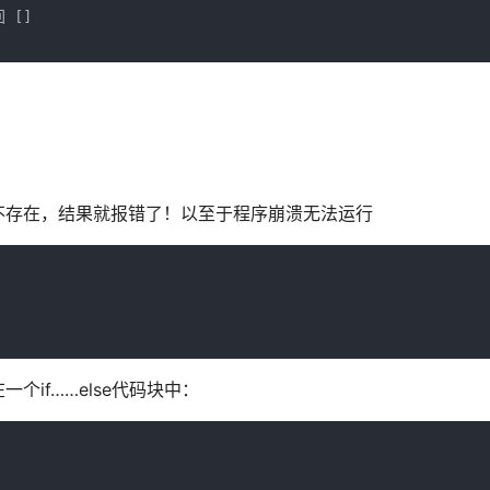
[]

不存在，结果就报错了！以至于程序崩溃无法运行
if……else代码块中：