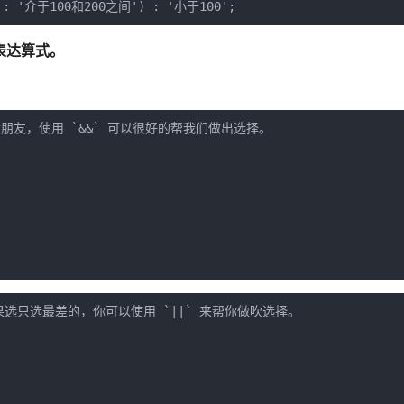
的表达算式。
友，使用 `&&` 可以很好的帮我们做出选择。

选只选最差的，你可以使用 `||` 来帮你做吹选择。
