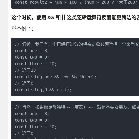
这个时候，使用 && 和 || 这类逻辑运算符反而能更简洁
举个例子：
// 假设，我们有三个已经打过分的相亲对象必须选择一个来当女朋
const one = 8;

const two = 9;

const three = 10;

// 返回10

console.log(one && two && three); 

// 返回0

console.log(0 && null); 
// 当然，如果你足够独特~~（变态）~~，就是不要女朋友，如果
const one = 8;

const two = 9;

const three = 10;

// 返回8
