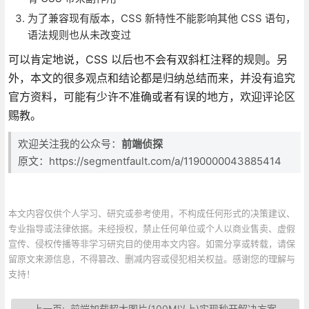
为了兼容现有版本，CSS 新特性不能影响其他 CSS 语句，
语法规则也从未改变过
可以肯定地说，CSS 以后也不会有双斜杠注释的规则。另
外，本文的很多观点和结论都是归纳总结而来，并没有追究
官方资料，可能有少许不准确或者有误的地方，欢迎评论区
赐教。
欢迎关注我的公众号：
前端侦探
原文：https://segmentfault.com/a/1190000043885414
本文内容仅供个人学习、研究或参考使用，不构成任何形式的决策建议、
专业指导或法律依据。未经授权，禁止任何单位或个人以商业售卖、虚假
宣传、侵权传播等非学习研究目的使用本文内容。如需分享或转载，请保
留原文来源信息，不得篡改、删减内容或侵犯相关权益。感谢您的理解与
支持！
上一页:
前端加载超大图片(100M以上)实现秒开解决方案