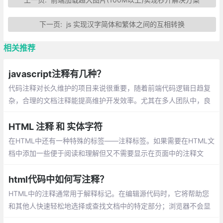
下一页:
js 实现汉字简体和繁体之间的互相转换
相关推荐
javascript注释有几种？
代码注释对长久维护的项目来说很重要，随着前端代码逻辑日趋复
杂，合理的文档注释能提高维护开发效率。尤其在多人团队中，良
好的注释能降低沟通成本。
HTML 注释 和 实体字符
在HTML中还有一种特殊的标签——注释标签。如果需要在HTML文
档中添加一些便于阅读和理解但又不需要显示在页面中的注释文
字，就需要使用注释标签
html代码中如何写注释？
HTML中的注释通常用于解释标记。在编辑源代码时，它将帮助您
和其他人快速轻松地选择或查找文档中的特定部分；浏览器不会显
示注释。那么如何在html代码中如何写注释？下面本篇文章就来给