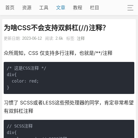
首页
资源
工具
文章
教程
栏目
为啥CSS不会支持双斜杠(//)注释？
更新日期:
2023-06-12
阅读:
2.6k
标签:
注释
众所周知，CSS 仅支持多行注释，也就是/**/注释
/* 这是CSS注释 */

div{

  color: red;

}
习惯了 SCSS或者LESS这些预处理器的同学，肯定非常希望
有双斜杠注释
// SCSS注释

div{
