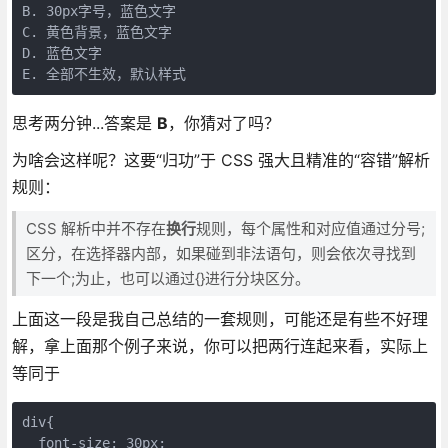
B. 30px字号，蓝色文字

C. 黄色背景，蓝色文字

D. 蓝色文字

E. 全部不生效，默认样式
思考两分钟...答案是
B
，你猜对了吗？
为啥会这样呢？这要“归功”于 CSS 强大且精准的“容错”解析
规则：
CSS 解析中并不存在
换行
规则，每个属性和对应值通过分号;
区分，在选择器内部，如果碰到非法语句，则会依次寻找到
下一个;为止，也可以通过{}进行分块区分。
上面这一段是我自己总结的一套规则，可能还是有些不好理
解，拿上面那个例子来说，你可以把两行连起来看，实际上
等同于
div{

  font-size: 30px; 
