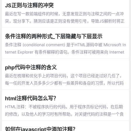
大家介绍一下，希望对大家有所帮助
JS正则与注释的冲突
最近在写一款前端组件的时候，无意发现正则与注释之间的一点冲
突，现分享下。猜测应该是正则没有使用引号，导致JS解析时将正
则里边的*/做为了注释的结尾。
条件注释的两种形式_下层隐藏与下层显示
条件注释 (conditional comment) 是于HTML源码中被 Microsoft In
ternet Explorer 有条件解释的语句。条件注释可被用来向 Internet
Explorer 提供及隐藏代码。条件注释最初于微软的 Internet Explor
er 5浏览器中出现
php代码中注释的含义
最近在梳理和优化手上的项目代码，这个项目已经走过好几任了，
每一任的开发人员多多少少都有一些差异和各自的习惯，所以代码
逻辑和写法上都有点【乱】。在代码中，注释是一个非常重要的信
息
html注释代码怎么写？
HTML注释：不被程序执行的代码。用于程序员标记代码，在后期
的修改，以及他人的学习时有所帮助。对关键代码的注释是一个良
好的习惯。在开发网站或者功能模块开发时，代码的注释尤其重
要。
如何在javascript中添加注释？