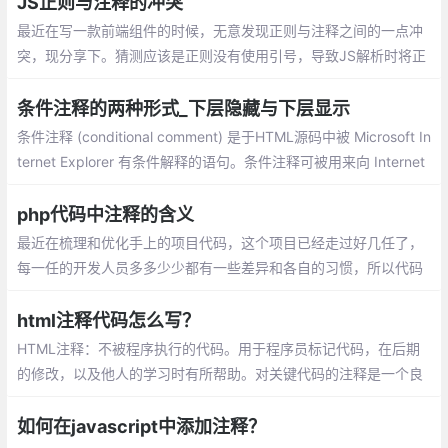
JS正则与注释的冲突
最近在写一款前端组件的时候，无意发现正则与注释之间的一点冲
突，现分享下。猜测应该是正则没有使用引号，导致JS解析时将正
则里边的*/做为了注释的结尾。
条件注释的两种形式_下层隐藏与下层显示
条件注释 (conditional comment) 是于HTML源码中被 Microsoft In
ternet Explorer 有条件解释的语句。条件注释可被用来向 Internet
Explorer 提供及隐藏代码。条件注释最初于微软的 Internet Explor
er 5浏览器中出现
php代码中注释的含义
最近在梳理和优化手上的项目代码，这个项目已经走过好几任了，
每一任的开发人员多多少少都有一些差异和各自的习惯，所以代码
逻辑和写法上都有点【乱】。在代码中，注释是一个非常重要的信
息
html注释代码怎么写？
HTML注释：不被程序执行的代码。用于程序员标记代码，在后期
的修改，以及他人的学习时有所帮助。对关键代码的注释是一个良
好的习惯。在开发网站或者功能模块开发时，代码的注释尤其重
要。
如何在javascript中添加注释？