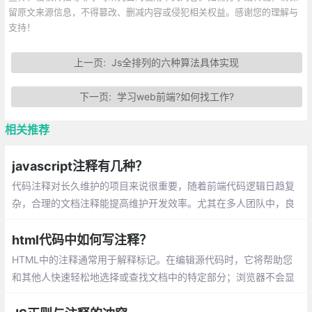
留原文来源信息，不得篡改、删减内容或侵犯相关权益。感谢您的理解与
支持！
上一页:
Js全排列的六种算法具体实现
下一页:
学习web前端?如何找工作?
相关推荐
javascript注释有几种？
代码注释对长久维护的项目来说很重要，随着前端代码逻辑日趋复
杂，合理的文档注释能提高维护开发效率。尤其在多人团队中，良
好的注释能降低沟通成本。
html代码中如何写注释？
HTML中的注释通常用于解释标记。在编辑源代码时，它将帮助您
和其他人快速轻松地选择或查找文档中的特定部分；浏览器不会显
示注释。那么如何在html代码中如何写注释？下面本篇文章就来给
大家介绍一下，希望对大家有所帮助