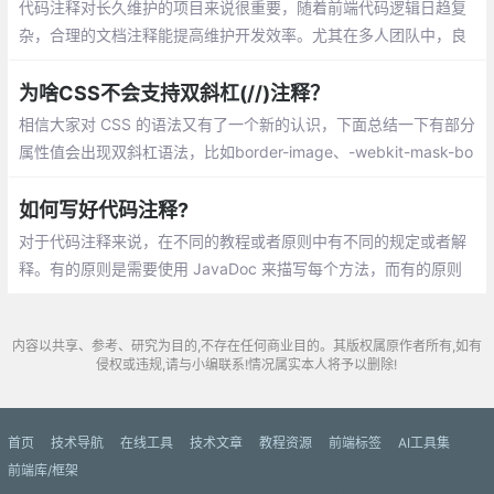
代码注释对长久维护的项目来说很重要，随着前端代码逻辑日趋复
杂，合理的文档注释能提高维护开发效率。尤其在多人团队中，良
好的注释能降低沟通成本。
为啥CSS不会支持双斜杠(//)注释？
相信大家对 CSS 的语法又有了一个新的认识，下面总结一下有部分
属性值会出现双斜杠语法，比如border-image、-webkit-mask-bo
x-image，不支持双斜杠注释最主要的原因是无法兼容现版本
如何写好代码注释?
对于代码注释来说，在不同的教程或者原则中有不同的规定或者解
释。有的原则是需要使用 JavaDoc 来描写每个方法，而有的原则
是要求每一个属性标注命名
内容以共享、参考、研究为目的,不存在任何商业目的。其版权属原作者所有,如有
侵权或违规,请与小编联系!情况属实本人将予以删除!
首页
技术导航
在线工具
技术文章
教程资源
前端标签
AI工具集
前端库/框架