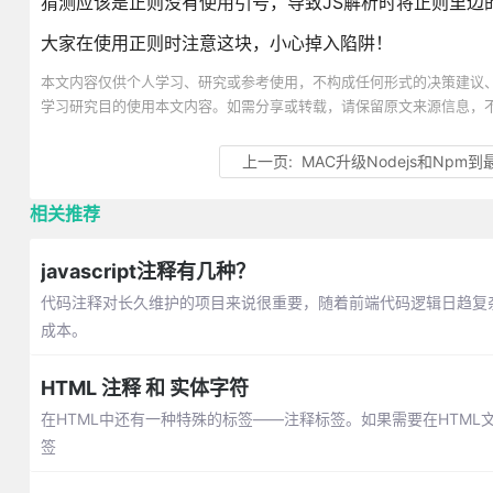
猜测应该是正则没有使用引号，导致JS解析时将正则里边的
大家在使用正则时注意这块，小心掉入陷阱！
本文内容仅供个人学习、研究或参考使用，不构成任何形式的决策建议
学习研究目的使用本文内容。如需分享或转载，请保留原文来源信息，
上一页:
MAC升级Nodejs和Npm
相关推荐
javascript注释有几种？
代码注释对长久维护的项目来说很重要，随着前端代码逻辑日趋复
成本。
HTML 注释 和 实体字符
在HTML中还有一种特殊的标签——注释标签。如果需要在HTM
签