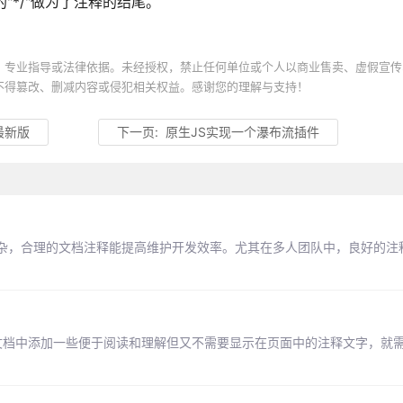
"*/"做为了注释的结尾。
、专业指导或法律依据。未经授权，禁止任何单位或个人以商业售卖、虚假宣传
不得篡改、删减内容或侵犯相关权益。感谢您的理解与支持！
到最新版
下一页:
原生JS实现一个瀑布流插件
杂，合理的文档注释能提高维护开发效率。尤其在多人团队中，良好的注
L文档中添加一些便于阅读和理解但又不需要显示在页面中的注释文字，就