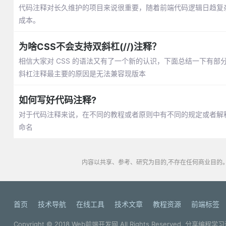
代码注释对长久维护的项目来说很重要，随着前端代码逻辑日趋复
成本。
为啥CSS不会支持双斜杠(//)注释？
相信大家对 CSS 的语法又有了一个新的认识，下面总结一下有部分属性值会出
斜杠注释最主要的原因是无法兼容现版本
如何写好代码注释?
对于代码注释来说，在不同的教程或者原则中有不同的规定或者解释。
命名
内容以共享、参考、研究为目的,不存在任何商业目的。
首页
技术导航
在线工具
技术文章
教程资源
前端标签
Copyright © 2018
Web前端开发网
All Rights Reserved