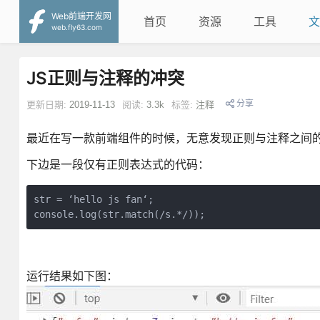
Web前端开发网
首页
资源
工具
文
web.fly63.com
JS正则与注释的冲突
分享
更新日期:
2019-11-13
阅读:
3.3k
标签:
注释
最近在写一款前端组件的时候，无意发现正则与注释之间
下边是一段仅有正则表达式的代码：
str = ‘hello js fan‘;

console.log(str.match(/s.*/));
运行结果如下图：