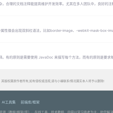
杂，合理的文档注释能提高维护开发效率。尤其在多人团队中，良好的注
现双斜杠语法，比如border-image、-webkit-mask-box-i
有的原则是需要使用 JavaDoc 来描写每个方法，而有的原则是要求
其版权属原作者所有,如有侵权或违规,请与小编联系!情况属实本人将予以删除!
AI工具集
前端库/框架
. 分享编程学习资源（教程/框架/库）、在线工具、技术教程、内容以学习参考为主，助