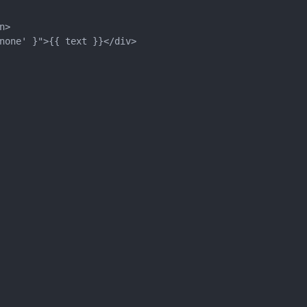
n>
none' }">{{ text }}</div>