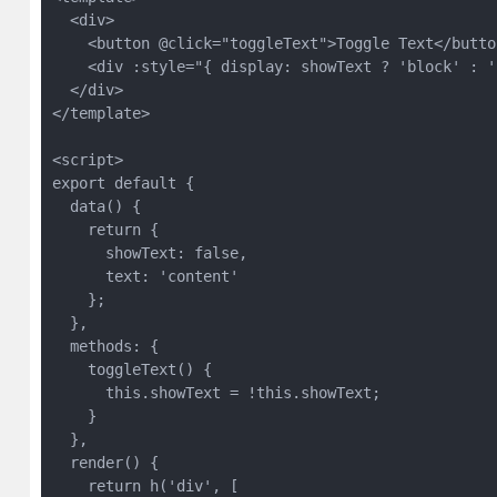
  <div>
    <button @click="toggleText">Toggle Text</butto
    <div :style="{ display: showText ? 'block' : '
  </div>
</template>
<script>
export default {
  data() {
    return {
      showText: false,
      text: 'content'
    };
  },
  methods: {
    toggleText() {
      this.showText = !this.showText;
    }
  },
  render() {
    return h('div', [