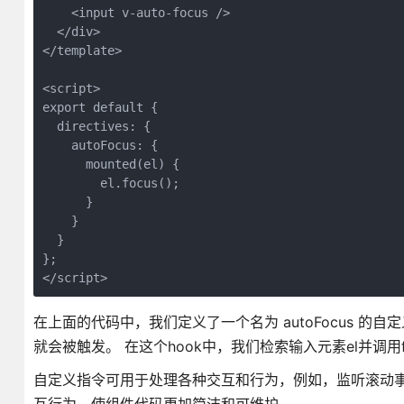
    <input v-auto-focus />
  </div>
</template>
<script>
export default {
  directives: {
    autoFocus: {
      mounted(el) {
        el.focus();
      }
    }
  }
};
</script>
在上面的代码中，我们定义了一个名为 autoFocus
的自定义
就会被触发。 在这个hook中，我们检索输入元素el并调用f
自定义指令可用于处理各种交互和行为，例如，监听滚动事