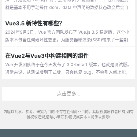
就是基本不用手动操作 dom，data 中声明的数据状态改变后会自
动重新渲染相关的 dom。换句话说就是 Vue 自己知道哪个数据状
态发生了变化及哪里有用到这个数据需要随之修改。
Vue3.5 新特性有哪些？
2024年9月3日，Vue 官方团队发布了 Vue.js 3.5 稳定版，这个小
版本不包含任何破坏性变更，为服务器端渲染(SSR)带来了一些期
待已久的改进，同时包括了内部改进和实用的新功能。
在Vue2与Vue3中构建相同的组件
Vue 开发团队终于在今天发布了 3.0-beta.1 版本，也就是测试版。
通常来说，从测试版到正式版，只会修复 bug，不会引入新功能，
或者删改老功能。所以，如果你对新版本非常感兴趣，或者有新项
目即将上马，不妨尝试一下新版本
点击更多...
内容以共享、参考、研究为目的,不存在任何商业目的。其版权属原作者所有,如有
侵权或违规,请与小编联系!情况属实本人将予以删除!