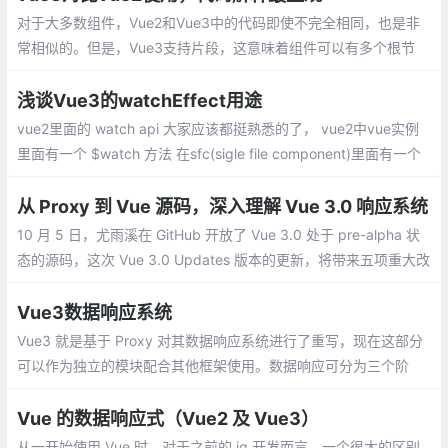
对于大多数组件，Vue2和Vue3中的代码即使不完全相同，也是非
常相似的。但是，Vue3支持片段，这意味着组件可以有多个根节
点。这在呈现列表中组件以删除不必要的包装器div元素时特别有
用。但是，在本例中，表单组件的两个版本都将只保留一个根节点
浅谈Vue3的watchEffect用途
vue2里面的 watch api 大家应该都挺熟悉的了， vue2中vue实例
里面有一个 $watch 方法 在sfc(sigle file component)里面有一个
watch 选项。他可以实现在一个属性变更的时候，去执行我们想要
的行为
从 Proxy 到 Vue 源码，深入理解 Vue 3.0 响应系统
10 月 5 日，尤雨溪在 GitHub 开放了 Vue 3.0 处于 pre-alpha 状
态的源码，这次 Vue 3.0 Updates 版本的更新，将带来五项重大改
进：速度体积、可维护性、面向原生、易用性
Vue3数据响应系统
Vue3 就是基于 Proxy 对其数据响应系统进行了重写，现在这部分
可以作为独立的模块配合其他框架使用。数据响应可分为三个阶
段： 初始化阶段 --> 依赖收集阶段 --> 数据响应阶段
Vue 的数据响应式（Vue2 及 Vue3）
从一开始使用 Vue 时，对于之前的 jq 开发而言，一个很大的区别