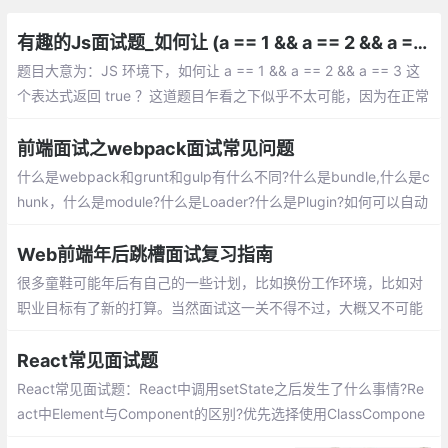
有趣的Js面试题_如何让 (a == 1 && a == 2 && a == 3) 返回 true
题目大意为：JS 环境下，如何让 a == 1 && a == 2 && a == 3 这
个表达式返回 true ？这道题目乍看之下似乎不太可能，因为在正常
情况下，一个变量的值如果没有手动修改，在一个表达式中是不会
变化的。
前端面试之webpack面试常见问题
什么是webpack和grunt和gulp有什么不同?什么是bundle,什么是c
hunk，什么是module?什么是Loader?什么是Plugin?如何可以自动
生成webpack配置？webpack-dev-server和http服务器如nginx
有什么区别?
Web前端年后跳槽面试复习指南
很多童鞋可能年后有自己的一些计划，比如换份工作环境，比如对
职业目标有了新的打算。当然面试这一关不得不过，大概又不可能
系统性的复习，这里罗列一些 重点 面试的知识点和文章，
React常见面试题
React常见面试题：React中调用setState之后发生了什么事情?Re
act中Element与Component的区别?优先选择使用ClassCompone
nt而不是FunctionalComponent?React中的refs属性的作用是什