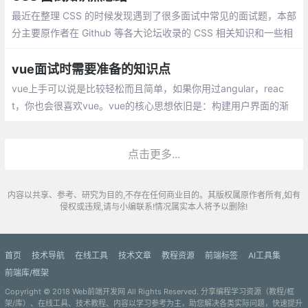
最近在整理 CSS 的时候发现遇到了很多面试中常见的面试题，本部
分主要原作者在 Github 等各大论坛收录的 CSS 相关知识和一些相
关面试题时所做的笔记，分享这份总结给大家，对大家对 CSS 的可
以来一次全方位的检漏和排查
vue面试时需要准备的知识点
vue上手可以说是比较轻松而且简单，如果
你用过angular，react，你也会很喜欢vu
e。vue的核心思想依旧是：构建用户界面的
渐进式框架，关注视图的变化。这也是为什
点击更多...
么新建的文件是结构是template script styl
e
内容以共享、参考、研究为目的,不存在任何商业目的。其版权属原作者所有,如有
侵权或违规,请与小编联系!情况属实本人将予以删除!
首页
技术导航
在线工具
技术文章
教程资源
前端标签
AI工具集
前端库/框架