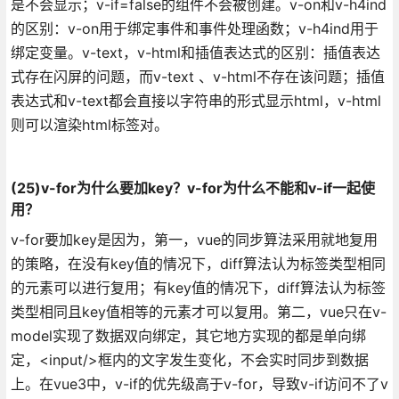
是不会显示；v-if=false的组件不会被创建。
v-on和v-h4ind
的区别：v-on用于绑定事件和事件处理函数；v-h4ind用于
绑定变量。
v-text，v-html和插值表达式的区别：插值表达
式存在闪屏的问题，而v-text 、v-html不存在该问题；插值
表达式和v-text都会直接以字符串的形式显示html，v-html
则可以渲染html标签对。
(25)v-for为什么要加key？v-for为什么不能和v-if一起使
用？
v-for要加key是因为，第一，vue的同步算法采用就地复用
的策略，在没有key值的情况下，diff算法认为标签类型相同
的元素可以进行复用；有key值的情况下，diff算法认为标签
类型相同且key值相等的元素才可以复用。第二，vue只在v-
model实现了数据双向绑定，其它地方实现的都是单向绑
定，<input/>框内的文字发生变化，不会实时同步到数据
上。
在vue3中，v-if的优先级高于v-for，导致v-if访问不了v