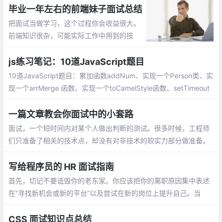
么?React中keys的作用是什么?
毕业一年左右的前端妹子面试总结
把面试当做学习，这个过程你会收益很大。
前端知识很杂，可能实际工作中用到的技
术，像框架都是跟着公司的要求走的，像我
最近也在看React啦，Vue和React都对比着
js练习笔记：10道JavaScript题目
再学习
10道JavaScript题目：累加函数addNum、实现一个Person类、实
现一个arrMerge 函数、实现一个toCamelStyle函数、setTimeout
实现重复调用、实现一个bind函数、实现一个Utils模块、输出一个
对象自身的属性
一篇文章教会你面试中的小套路
面试，一个短时间内对某个人做出判断的测试。很多时候，工程师
们只准备了相关的技术点，却没有对非技术的软实力部分做准备。
而软实力的考察，不仅贯穿整个面试流程中，更在BOSS面和HR面
中尤为关键。鉴于当前业界也没有特别契合的攻略文档，仅有有几
写给程序员的 HR 面试指南
篇文章还是HR写的，特有此文
首先，切记不要诋毁你的老东家。你应该把你的离职原因集中表述
在“寻找新机会或新的平台”以及尝试在新的岗位上提升自己。当
然，这样的回答对于一般职位的应聘者来说不会造成减分
CSS 面试知识点总结