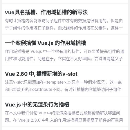
问你个问题，以前你可能从来没想过：有没有办法从子组件填充父
组件插槽？
vue具名插槽、作用域插槽的新写法
有时让插槽内容能够访问子组件中才有的数据是很有用的。但是由
于子组件的作用域在子组件，而父组件的作用域在父组件，这样一
来，父组件就访问不到子组件的信息了，但是我们又不想用$emit
发送事件去传递信息
一个案例搞懂 Vue.js 的作用域插槽
作用域插槽是 Vue.js 中一个很有用的特性，可以显著提高组件的通
用性和可复用性。问题在于，它实在不太好理解。尝试搞清楚父子
作用域之间错综复杂的关系，其痛苦程度不亚于求解一个棘手的数
学方程。
Vue 2.60 中, 插槽新增的v-slot
注意v-slot只能添加在<template>上(只有一种例外情况)，这一点
和已经废弃的slotattribute不同。有时让插槽内容能够访问子组件
中才有的数据是很有用的。例如，设想一个带有如下模板的<curre
nt-user>组件：
Vue.js 中的无渲染行为插槽
在本文中我们讨论 Vue 中的无渲染插槽模式能够帮助解决哪些问
题。在 Vue.js 2.3.0 中引入的作用域插槽显著提高了组件的可重用
性。无渲染组件模式应运而生，解决了提供可重用行为和可插入表