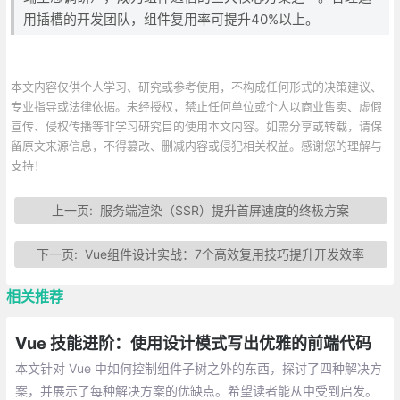
用插槽的开发团队，组件复用率可提升40%以上。
本文内容仅供个人学习、研究或参考使用，不构成任何形式的决策建议、
专业指导或法律依据。未经授权，禁止任何单位或个人以商业售卖、虚假
宣传、侵权传播等非学习研究目的使用本文内容。如需分享或转载，请保
留原文来源信息，不得篡改、删减内容或侵犯相关权益。感谢您的理解与
支持！
上一页:
服务端渲染（SSR）提升首屏速度的终极方案
下一页:
Vue组件设计实战：7个高效复用技巧提升开发效率
相关推荐
Vue 技能进阶：使用设计模式写出优雅的前端代码
本文针对 Vue 中如何控制组件子树之外的东西，探讨了四种解决方
案，并展示了每种解决方案的优缺点。希望读者能从中受到启发。