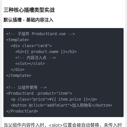
三种核心插槽类型实战
默认插槽 - 基础内容注入
<!-- 子组件 ProductCard.vue -->

<template>

  <div class="card">

    <h2>{{ product.name }}</h2>

    <!-- 内容注入点 -->

    <slot></slot> 

  </div>

</template>

<!-- 父组件使用 -->

<ProductCard :product="item">

  <p class="price">¥{{ item.price }}</p>

  <button @click="addToCart">加入购物车</button>

</ProductCard>
当父组件内容传入时，<slot>位置会被自动替换，未传入时