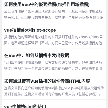
示的问题。
如何使用Vue中的嵌套插槽(包括作用域插槽)
最近我弄清楚了如何递归地实现嵌套插槽，包括如何使用作用域插
槽来实现。起因是我想看看是否可以构建一个复制v-for指令但仅使
用template组件。
vue插槽slot和slot-scope
插槽我对他的理解就是父组件的东西插到子组件的<slot></slot>里
面，也不知道这样理解对不对，方便自己记忆；作用域插槽我对他
的理解就是数据在子组件里面，父组件可以用
在Vue中，如何从插槽中发出数据
我们知道使用作用域插槽可以将数据传递到插槽中，但是如何从插
槽传回来呢？将一个方法传递到我们的插槽中，然后在插槽中调用
该方法。 我信无法发出事件
如何通过带有Vue插槽的组件传递HTML内容
这篇文章将向您介绍如何使用Vue插槽在Vue.js中将数据从父组件传
递到子组件。这篇文章适合所有阶段的开发人员（包括初学者）。
vue中插槽slot的使用