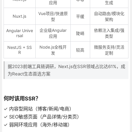
应用
生成
Vue项目/快速原
自动路由/模块化
Nuxt.js
平缓
型
架构
企业级Angular
依赖注入集成/强
Angular Unive
陡峭
rsal
应用
类型
Node.js全栈开
微服务支持/灵活
NestJS + SS
较高
R
发
定制
据2023前端工具链调研，Next.js在SSR领域占比达61%，成
为React生态首选方案
何时该用SSR？
✓ 内容型网站（博客/新闻/电商）
✓ SEO敏感页面（产品详情/分类页）
✓ 弱网环境应用（海外/移动端）