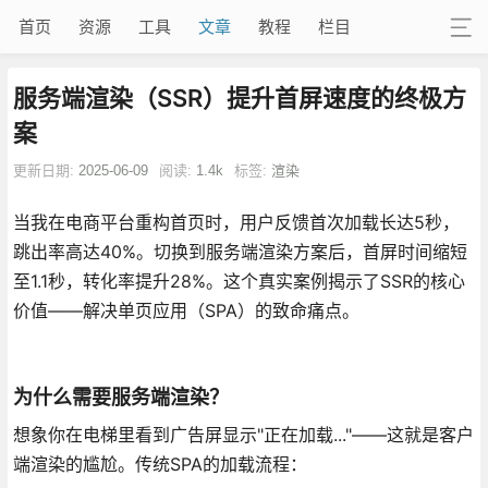
首页
资源
工具
文章
教程
栏目
服务端渲染（SSR）提升首屏速度的终极方
案
更新日期:
2025-06-09
阅读:
1.4k
标签:
渲染
当我在电商平台重构首页时，用户反馈首次加载长达5秒，
跳出率高达40%。切换到服务端渲染方案后，首屏时间缩短
至1.1秒，转化率提升28%。这个真实案例揭示了SSR的核心
价值——解决单页应用（SPA）的致命痛点。
为什么需要服务端渲染？
想象你在电梯里看到广告屏显示"正在加载..."——这就是客户
端渲染的尴尬。传统SPA的加载流程：