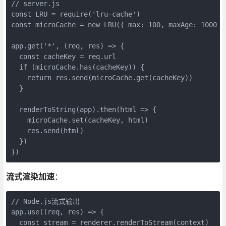
// server.js

const LRU = require('lru-cache')

const microCache = new LRU({ max: 100, maxAge: 1000 })
app.get('*', (req, res) => {

  const cacheKey = req.url

  if (microCache.has(cacheKey)) {

    return res.send(microCache.get(cacheKey))

  }

  renderToString(app).then(html => {

    microCache.set(cacheKey, html)

    res.send(html)

  })

})
流式渲染加速
：
// Node.js流式输出

app.use((req, res) => {

  const stream = renderer.renderToStream(context)
