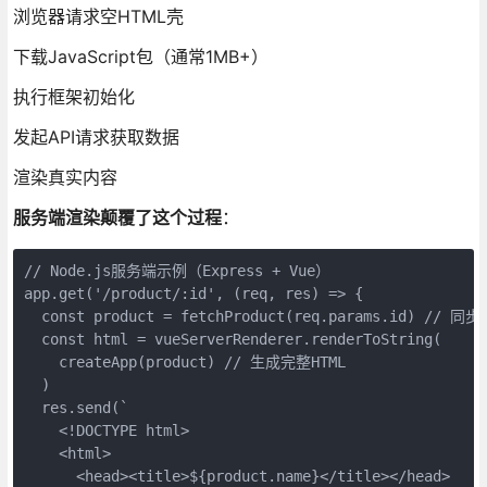
浏览器请求空HTML壳
下载JavaScript包（通常1MB+）
执行框架初始化
发起API请求获取数据
渲染真实内容
服务端渲染颠覆了这个过程
：
// Node.js服务端示例（Express + Vue）

app.get('/product/:id', (req, res) => {

  const product = fetchProduct(req.params.id) // 同
  const html = vueServerRenderer.renderToString(

    createApp(product) // 生成完整HTML

  )

  res.send(`

    <!DOCTYPE html>

    <html>

      <head><title>${product.name}</title></head>
