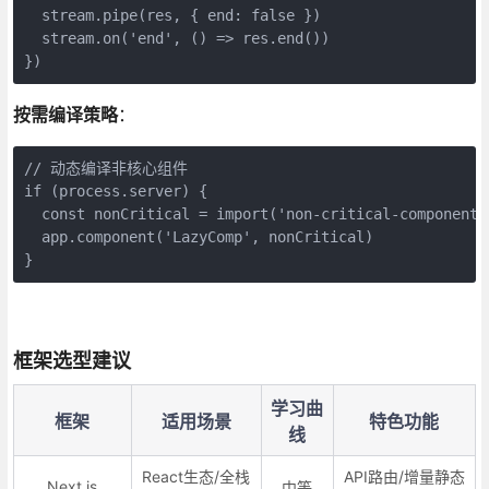
  stream.pipe(res, { end: false })

  stream.on('end', () => res.end())

})
按需编译策略
：
// 动态编译非核心组件

if (process.server) {

  const nonCritical = import('non-critical-component')
  app.component('LazyComp', nonCritical)

}
框架选型建议
学习曲
框架
适用场景
特色功能
线
React生态/全栈
API路由/增量静态
Next.js
中等