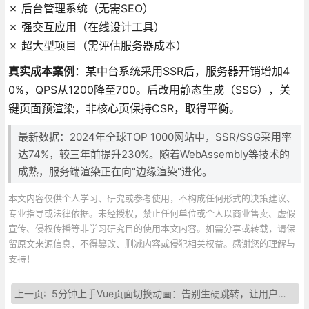
✗ 后台管理系统（无需SEO）
✗ 强交互应用（在线设计工具）
✗ 超大型项目（需评估服务器成本）
真实成本案例
：某中台系统采用SSR后，服务器开销增加4
0%，QPS从1200降至700。后改用静态生成（SSG），关
键页面预渲染，非核心页保持CSR，取得平衡。
最新数据：2024年全球TOP 1000网站中，SSR/SSG采用率
达74%，较三年前提升230%。随着WebAssembly等技术的
成熟，服务端渲染正在向"边缘渲染"进化。
本文内容仅供个人学习、研究或参考使用，不构成任何形式的决策建议、
专业指导或法律依据。未经授权，禁止任何单位或个人以商业售卖、虚假
宣传、侵权传播等非学习研究目的使用本文内容。如需分享或转载，请保
留原文来源信息，不得篡改、删减内容或侵犯相关权益。感谢您的理解与
支持！
上一页:
5分钟上手Vue页面切换动画：告别生硬跳转，让用户体验飞起来！