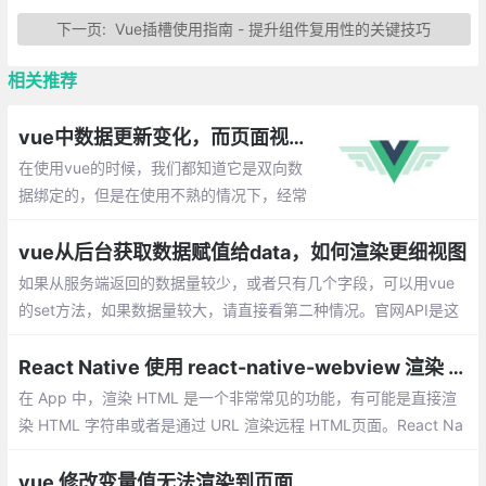
下一页:
Vue插槽使用指南 - 提升组件复用性的关键技巧
相关推荐
vue中数据更新变化，而页面视图未渲染的解决方案
在使用vue的时候，我们都知道它是双向数
据绑定的，但是在使用不熟的情况下，经常
会遇到：data中的数据变化了，但是并没有
触发页面渲染。下面就整理一些出现这种情
vue从后台获取数据赋值给data，如何渲染更细视图
况的场景以及解决办法。
如果从服务端返回的数据量较少，或者只有几个字段，可以用vue
的set方法，如果数据量较大，请直接看第二种情况。官网API是这
样介绍的：Vue.set(target,key,value)
React Native 使用 react-native-webview 渲染 HTML
在 App 中，渲染 HTML 是一个非常常见的功能，有可能是直接渲
染 HTML 字符串或者是通过 URL 渲染远程 HTML页面。React Na
tive 提供了一个 WebView 组件以供我们实现 HTML 的渲染。
vue 修改变量值无法渲染到页面