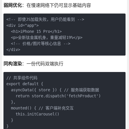
弱网优化
：在慢速网络下仍可显示基础内容
<!-- 即使JS加载失败，用户仍能看到 -->

<div id="app">

  <h1>iPhone 15 Pro</h1>

  <p>全新钛金属机身，重量减轻19%</p>

  <!-- 价格/图片等核心信息 -->

</div>
同构渲染
：一份代码双端执行
// 共享组件代码

export default {

  asyncData({ store }) { // 服务端获取数据

    return store.dispatch('fetchProduct')

  },

  mounted() { // 客户端补充交互

    this.initCarousel()

  }

}