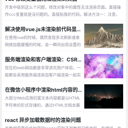
开发中碰到这么个问题，修改对象中的属性无法渲染页面。直接操
作ccc变量就是没问题的。直接贴我的代码。解决方法一：注意，
第二个参数是字符串类型，切记。
解决使用vue.js未渲染前代码显示问题
在使用vue的时候，偶然发现多次刷新或者
网络加载缓慢的时候，会一瞬间出现设置的
模板的情况。实在很影响美观，可以使用vu
e现成的指令来解决这个问题：v-cloak
服务端渲染和客户端渲染：CSR和SSR
现在的web网站都是非常讲究用户体验，一
般都会采用服务端渲染加客户端渲染一起实
现功能。服务端渲染有利于搜索引擎优化
（SEO），利于被网页爬虫抓取数据，多见
在微信小程序中渲染html内容的实现
于电商网站商品信息获取等。客户端渲染不
大部分Web应用的富文本内容都是以HTML
利于搜索引擎优化
字符串的形式存储的，通过HTML文档去展
示HTML内容自然没有问题。但是，在微信
小程序（下文简称为「小程序」）中，应当
react 异步加载数据时的渲染问题
如何渲染这部分内容呢？