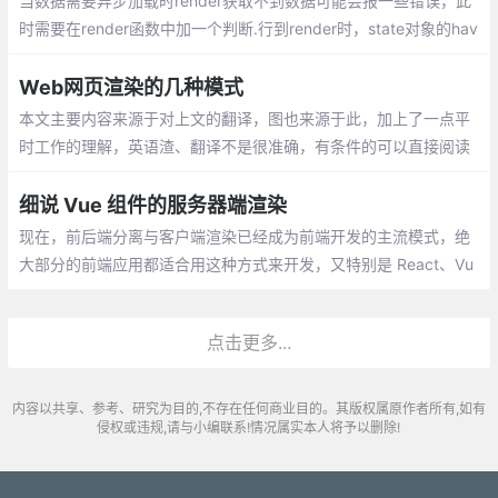
当数据需要异步加载时render获取不到数据可能会报一些错误，此
时需要在render函数中加一个判断.行到render时，state对象的hav
eData为false， 所以此时页面展示 loading，当异步获取数据成功
时
Web网页渲染的几种模式
本文主要内容来源于对上文的翻译，图也来源于此，加上了一点平
时工作的理解，英语渣、翻译不是很准确，有条件的可以直接阅读
上文链接。本文主要是自己在阅读时做的笔记，供自己以后查看。
细说 Vue 组件的服务器端渲染
现在，前后端分离与客户端渲染已经成为前端开发的主流模式，绝
大部分的前端应用都适合用这种方式来开发，又特别是 React、Vu
e 等组件技术的发展，更是使这种方式深入人心。
点击更多...
内容以共享、参考、研究为目的,不存在任何商业目的。其版权属原作者所有,如有
侵权或违规,请与小编联系!情况属实本人将予以删除!