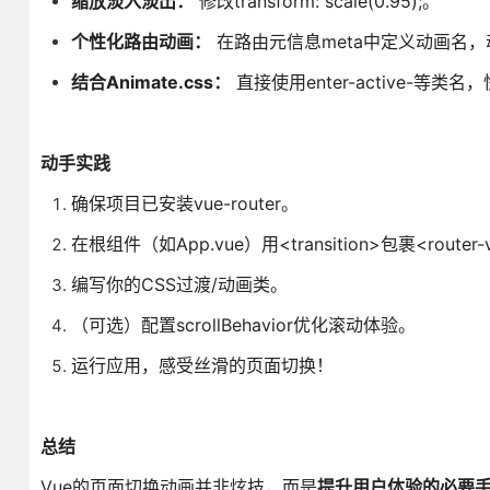
缩放淡入淡出：
修改transform: scale(0.95);。
个性化路由动画：
在路由元信息meta中定义动画名，动态绑定<tr
结合Animate.css：
直接使用enter-active-等
动手实践
确保项目已安装vue-router。
在根组件（如App.vue）用<transition>包裹<router-
编写你的CSS过渡/动画类。
（可选）配置scrollBehavior优化滚动体验。
运行应用，感受丝滑的页面切换！
总结
Vue的页面切换动画并非炫技，而是
提升用户体验的必要