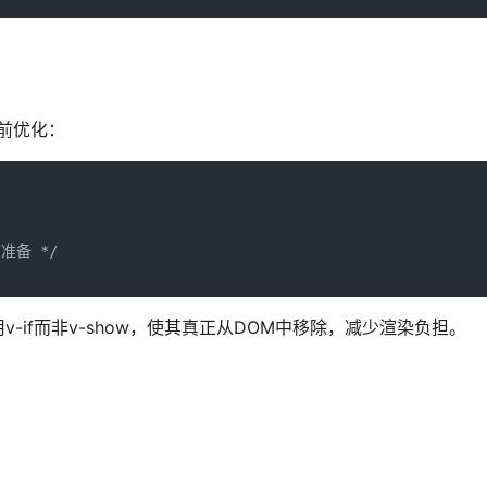
提前优化：
准备 */

if而非v-show，使其真正从DOM中移除，减少渲染负担。