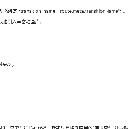
ansition :name="route.meta.transitionName">。
类名，快速引入丰富动画库。
view>。
手段
。只需几行核心代码，就能显著降低应用的“廉价感”，让导