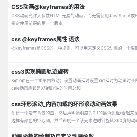
CSS动画@keyframes的用法
CSS动画允许大多数HTML元素的动画，而无需使用JavaScript或Fla
指定使用前缀的第一个版本。
css @keyframes属性 语法
@keyframes是CSS的一种规则，可以用来定义CSS动画的一个
css3实现椭圆轨迹旋转
X轴Y轴在一个矩形内移动；设置动画延时设置Y轴延时为动画时长的一
cale动画应该是X轴和Y轴的时间总和
css环形滚动_内容加载的环形滚动动画效果
创建一个没有背景的圆，然后声明透明度为0.1的黑色边框(看起
边框有颜色的空心圆。然后声明一个该元素逆时针旋转360度的动画，并让
动画函数的绘制及自定义动画函数