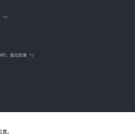
*/

.4秒，缓动效果 */

位置。