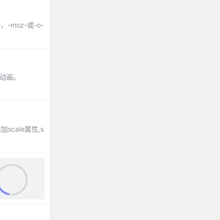
-moz-或-o-
建动画。
ale属性,s