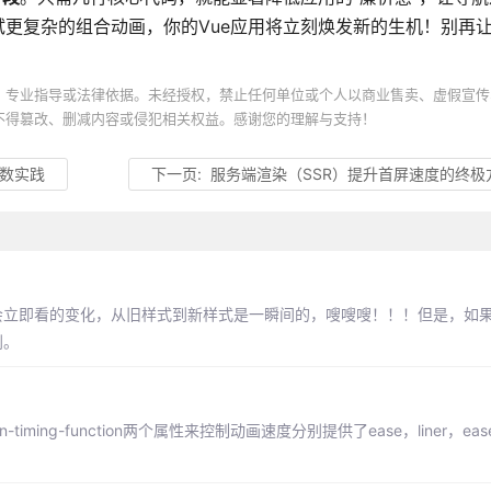
更复杂的组合动画，你的Vue应用将立刻焕发新的生机！别再
、专业指导或法律依据。未经授权，禁止任何单位或个人以商业售卖、虚假宣传
不得篡改、删减内容或侵犯相关权益。感谢您的理解与支持！
函数实践
下一页:
服务端渲染（SSR）提升首屏速度的终极
化时，我们会立即看的变化，从旧样式到新样式是一瞬间的，嗖嗖嗖！！！但是，
到。
ansition-timing-function两个属性来控制动画速度分别提供了ease，liner，ease