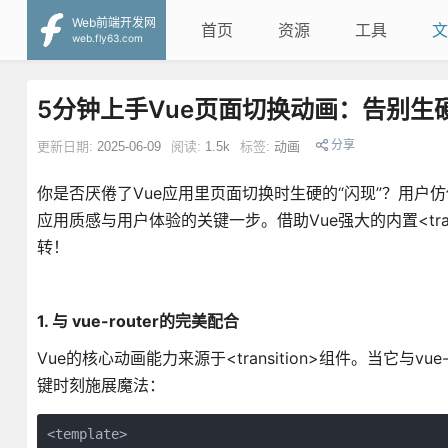
Web前端开发网
首页
资源
工具
文
web.fly63.com
5分钟上手Vue页面切换动画：告别
分享
更新日期:
2025-06-09
阅读:
1.5k
标签:
动画
你是否厌倦了Vue应用里页面切换时生硬的“闪现”？用户
应用质感与用户体验的关键一步。借助Vue强大的内置<trans
转！
1. 与 vue-router的完美配合
Vue的核心动画能力来源于<transition>组件。当它与vue-
键时刻施展魔法：
<template>
