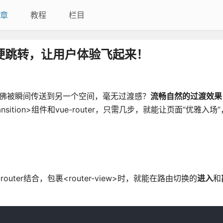
章
教程
栏目
生硬跳转，让用户体验飞起来！
仿佛被瞬间传送到另一个空间，毫无过渡感？
流畅自然的过渡效果
ition>组件和vue-router，只需几步，就能让页面“优雅入场
router结合，包裹<router-view>时，就能在路由切换的
进入
和