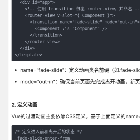
  <div id="app">

    <!-- 使用 transition 包裹 router-view，并命名 -->
    <router-view v-slot="{ Component }">

      <transition name="fade-slide" mode="out-in">

        <component :is="Component" />

      </transition>

    </router-view>

  </div>

</template>
name="fade-slide"：定义动画类名前缀（如.fade-slide
mode="out-in"：确保当前页面先完成离开动画，新
2. 定义动画
Vue的过渡动画主要依靠CSS定义。基于上面定义的name="f
/* 定义进入前和离开后的状态 */

.fade-slide-enter-from,
