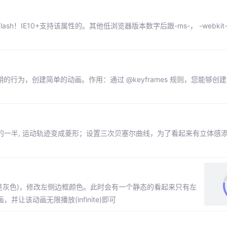
sh！IE10+支持该属性的。其他低浏览器版本数字后跟-ms-， -webkit-，
周期的行为，创建简单的动画。作用：通过 @keyframes 规则，您能够创
半, 运动轨迹变成菱形；设置三次贝塞尔曲线，为了看起来有立体感添加sc
来是灰色)，修改左侧边框颜色。此时会有一个静态的看起来只有左
该动画无限播放(infinite)即可