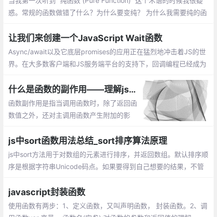
当我第一次听到 “纯函数 (Pure Function)” 这个术语的时候我很疑
惑。常规的函数做错了什么？为什么要变纯？ 为什么我需要纯的函
数？除非你已经知道什么是纯函数，否则你可能会问同样的疑惑
让我们来创建一个JavaScript Wait函数
Async/await以及它底层promises的应用正在猛烈地冲击着JS的世
界。在大多数客户端和JS服务端平台的支持下，回调编程已经成为
过去的事情。当然，基于回调的编程很丑陋的。
什么是函数的副作用——理解js编程中函数的副作用
函数副作用是指当调用函数时，除了返回函
数值之外，还对主调用函数产生附加的影
响。副作用的函数不仅仅只是返回了一个
值，而且还做了其他的事情
js中sort函数用法总结_sort排序算法原理
js中sort方法用于对数组的元素进行排序，并返回数组。默认排序顺
序是根据字符串Unicode码点。如果要得到自己想要的结果，不管
是升序还是降序，就需要提供比较函数了。该函数比较两个值的大
小，然后返回一个用于说明这两个值的相对顺序的数字
javascript封装函数
使用函数有两步：1、定义函数，又叫声明函数， 封装函数。2、调