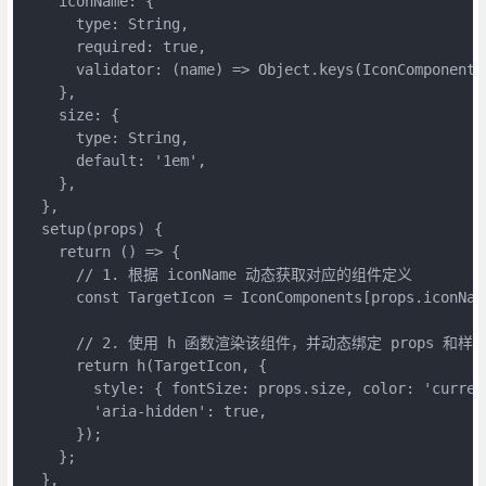
    iconName: {

      type: String,

      required: true,

      validator: (name) => Object.keys(IconComponents)
    },

    size: {

      type: String,

      default: '1em',

    },

  },

  setup(props) {

    return () => {

      // 1. 根据 iconName 动态获取对应的组件定义

      const TargetIcon = IconComponents[props.iconName
      // 2. 使用 h 函数渲染该组件，并动态绑定 props 和样式
      return h(TargetIcon, {

        style: { fontSize: props.size, color: 'current
        'aria-hidden': true,

      });

    };

  },
