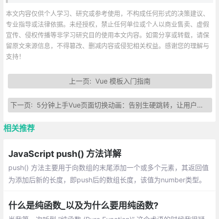
本文内容仅供个人学习、研究或参考使用，不构成任何形式的决策建议、
专业指导或法律依据。未经授权，禁止任何单位或个人以商业售卖、虚假
宣传、侵权传播等非学习研究目的使用本文内容。如需分享或转载，请保
留原文来源信息，不得篡改、删减内容或侵犯相关权益。感谢您的理解与
支持！
上一页:
Vue 模板入门指南
下一页:
5分钟上手Vue页面切换动画：告别生硬跳转，让用户体验飞起来！
相关推荐
JavaScript push() 方法详解
push() 方法主要用于向数组的末尾添加一个或多个元素，其返回值
为添加后新的长度，即push后的数组长度，该值为number类型。
介绍：一个数组中添加新元素、把一个数组的值赋值到另一个数组
上、在对象使用push
什么是纯函数_以及为什么要用纯函数?