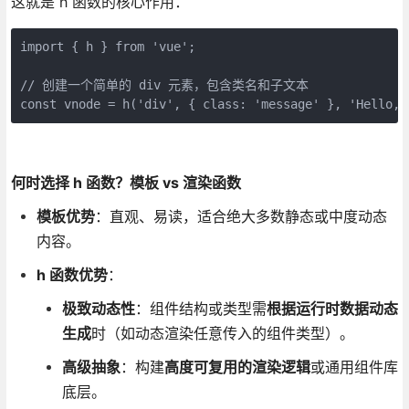
这就是 h 函数的核心作用：
import { h } from 'vue';

// 创建一个简单的 div 元素，包含类名和子文本

const vnode = h('div', { class: 'message' }, 'Hello,
何时选择 h 函数？模板 vs 渲染函数
模板优势
：直观、易读，适合绝大多数静态或中度动态
内容。
h 函数优势
：
极致动态性
：组件结构或类型需
根据运行时数据动态
生成
时（如动态渲染任意传入的组件类型）。
高级抽象
：构建
高度可复用的渲染逻辑
或通用组件库
底层。