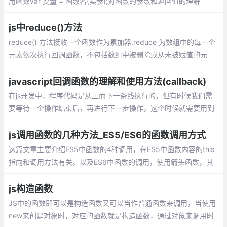
用函数var 变量 = 函数名(实参);对函数的参数和返回值的理解
js中reduce()方法
reduce() 方法接收一个函数作为累加器,reduce 为数组中的每一个
元素依次执行回调函数，不包括数组中被删除或从未被赋值的元
素，接受四个参数：初始值（上一次回调的返回值），当前元素
值，当前索引，原数组。
javascript回调函数的理解和使用方法(callback)
在js开发中，程序代码是从上而下一条线执行的，但有时候我们需
要等待一个操作结束后，再进行下一步操作，这个时候就需要用到
回调函数。 在js中，函数也是对象，确切地说：函数是用Function
()构造函数创建的Function对象。
js调用函数的几种方法_ES5/ES6的函数调用方式
这篇文章主要介绍ES5中函数的4种调用，在ES5中函数内容的this
指向和调用方法有关。以及ES6中函数的调用，使用箭头函数，其
中箭头函数的this是和定义时有关和调用无关。
js构造函数
JS中的函数即可以是构造函数又可以当作普通函数来调用，当使用
new来创建对象时，对应的函数就是构造函数，通过对象来调用时