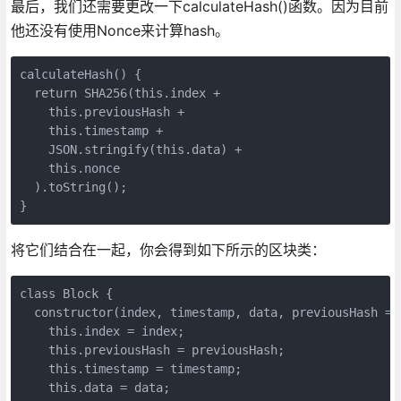
最后，我们还需要更改一下calculateHash()函数。因为目前
他还没有使用Nonce来计算hash。
calculateHash() {

  return SHA256(this.index +

    this.previousHash +

    this.timestamp +

    JSON.stringify(this.data) +

    this.nonce

  ).toString();

将它们结合在一起，你会得到如下所示的区块类：
class Block {

  constructor(index, timestamp, data, previousHash = '
    this.index = index;

    this.previousHash = previousHash;

    this.timestamp = timestamp;

    this.data = data;
