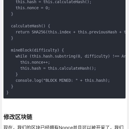
    this.hash = this.calculateHash();

    this.nonce = 0;

  }

  calculateHash() {

    return SHA256(this.index + this.previousHash + th
  }

  mineBlock(difficulty) {

    while (this.hash.substring(0, difficulty) !== Arr
      this.nonce++;

      this.hash = this.calculateHash();

    }

    console.log("BLOCK MINED: " + this.hash);

  }

}
修改区块链
现在，我们的区块已经拥有Nonce并且可以被开采了，我们