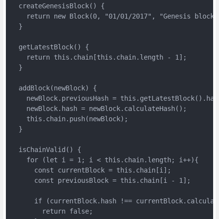
  createGenesisBlock() {

    return new Block(0, "01/01/2017", "Genesis block",
  }

  getLatestBlock() {

    return this.chain[this.chain.length - 1];

  }

  addBlock(newBlock) {

    newBlock.previousHash = this.getLatestBlock().hash
    newBlock.hash = newBlock.calculateHash();

    this.chain.push(newBlock);

  }

  isChainValid() {

    for (let i = 1; i < this.chain.length; i++){

      const currentBlock = this.chain[i];

      const previousBlock = this.chain[i - 1];

      if (currentBlock.hash !== currentBlock.calculate
        return false;
