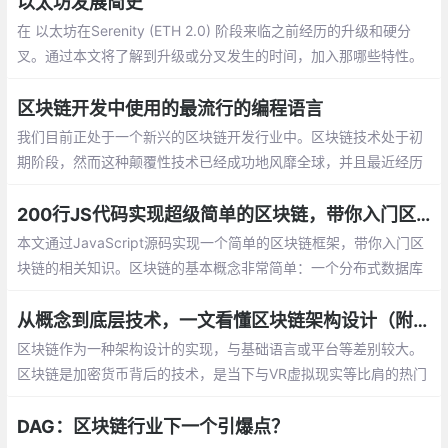
以太坊发展简史
在 以太坊在Serenity (ETH 2.0) 阶段来临之前经历的升级和硬分
叉。通过本文将了解到升级或分叉发生的时间，加入那哪些特性。
时至今日当我们鸟瞰区块链技术的发展，它仍旧算得上是一个新事
物。
区块链开发中使用的最流行的编程语言
我们目前正处于一个新兴的区块链开发行业中。区块链技术处于初
期阶段，然而这种颠覆性技术已经成功地风靡全球，并且最近经历
了一场与众不同的繁荣。由于许多资金充足的项目现在急于建立区
块链网络并在其上部署分散的应用程序
200行JS代码实现超级简单的区块链，带你入门区块链
本文通过JavaScript源码实现一个简单的区块链框架，带你入门区
块链的相关知识。区块链的基本概念非常简单：一个分布式数据库
维持不断增长的有序记录列表。
从概念到底层技术，一文看懂区块链架构设计（附知识图谱）
区块链作为一种架构设计的实现，与基础语言或平台等差别较大。
区块链是加密货币背后的技术，是当下与VR虚拟现实等比肩的热门
技术之一，本身不是新技术，类似Ajax，可以说它是一种技术架
构，所以我们从架构设计的角度谈谈区块链的技术实现。
DAG：区块链行业下一个引爆点？