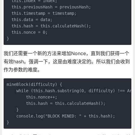
  this.index = index;

  this.previousHash = previousHash;

  this.timestamp = timestamp;

  this.data = data;

  this.hash = this.calculateHash();

  this.nonce = 0;

我们还需要一个新的方法来增加Nonce，直到我们获得一个
有效hash。强调一下，这是由难度决定的。所以我们会收到
作为参数的难度。
mineBlock(difficulty) {

    while (this.hash.substring(0, difficulty) !== Arr
        this.nonce++;

        this.hash = this.calculateHash();

    }

    console.log("BLOCK MINED: " + this.hash);
