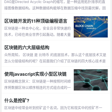
DAG是Directed Acyclic Graph的缩写，是一种运用拓扑排序的直
接图像数据结构。这种数据结构能够在数据压缩中找到最优解，因
此在实际中被广泛地运用于数据处理等领域
区块链开发的11种顶级编程语言
区块链是一种去中心化，安全且非常快速的
技术，已经在商业世界引起轰动。随着大量
的区块链项目正在开发和部署在互联网上，
区块链开始走向世界。已经有一些公司试图
区块链的六大层级结构
在其他人的基础上发展。
众所周知， 区块链 是 比特币 的底层技术，那么这个底层技术又是
怎么分层级结构的呢？在前面我们介绍了区块链的四大核心技术是
其独特的数据结构、分布式存储、密码学和共识机制。今天我们就
来聊聊区块链结构的六个层级结构
使用javascript实现小型区块链
区块链概念狭义：区块链是一种按照时间顺
序将数据区块以顺序相连的方式组合成的一
种链式数据结构，并以密码方式保证的不可
篡改和不可伪造的分布式账本。
什么是挖矿?
区块链中经常会听到挖矿这个名词，因为它和现实中的挖矿不一