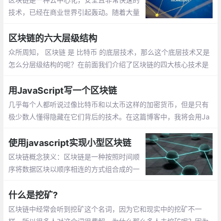
技术，已经在商业世界引起轰动。随着大量
的区块链项目正在开发和部署在互联网上，
区块链开始走向世界。已经有一些公司试图
区块链的六大层级结构
在其他人的基础上发展。
众所周知， 区块链 是 比特币 的底层技术，那么这个底层技术又是
怎么分层级结构的呢？在前面我们介绍了区块链的四大核心技术是
其独特的数据结构、分布式存储、密码学和共识机制。今天我们就
来聊聊区块链结构的六个层级结构
用JavaScript写一个区块链
几乎每个人都听说过像比特币和以太币这样的加密货币，但是只有
极少数人懂得隐藏在它们背后的技术。在这篇博客中，我将会用Ja
vaScript来创建一个简单的区块链来演示它们的内部究竟是如何工
作的
使用javascript实现小型区块链
区块链概念狭义：区块链是一种按照时间顺
序将数据区块以顺序相连的方式组合成的一
种链式数据结构，并以密码方式保证的不可
篡改和不可伪造的分布式账本。
什么是挖矿?
区块链中经常会听到挖矿这个名词，因为它和现实中的挖矿不一