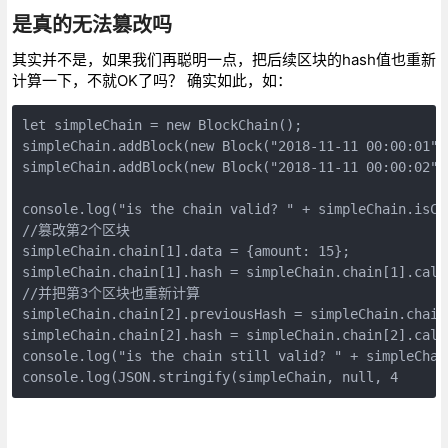
是真的无法篡改吗
其实并不是，如果我们再聪明一点，把后续区块的hash值也重新
计算一下，不就OK了吗？ 确实如此，如：
let simpleChain = new BlockChain();

simpleChain.addBlock(new Block("2018-11-11 00:00:01", 
simpleChain.addBlock(new Block("2018-11-11 00:00:02", 
console.log("is the chain valid? " + simpleChain.isCha
//篡改第2个区块

simpleChain.chain[1].data = {amount: 15};

simpleChain.chain[1].hash = simpleChain.chain[1].calcu
//并把第3个区块也重新计算

simpleChain.chain[2].previousHash = simpleChain.chain[
simpleChain.chain[2].hash = simpleChain.chain[2].calcu
console.log("is the chain still valid? " + simpleChain
console.log(JSON.stringify(simpleChain, null, 4