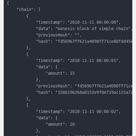
{

    "chain": [

        {

            "timestamp": "2018-11-11 00:00:00",

            "data": "Genesis block of simple chain",

            "previousHash": "",

            "hash": "fd56967ff621a4090ff71ce88fdd4565
        },

        {

            "timestamp": "2018-11-11 00:00:01",

            "data": {

                "amount": 15

            },

            "previousHash": "fd56967ff621a4090ff71ce8
            "hash": "150b196268a0152e9f0e719ac131a722
        },

        {

            "timestamp": "2018-11-11 00:00:02",

            "data": {

                "amount": 20

            },
