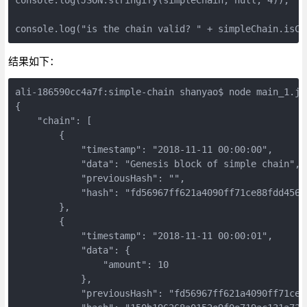
结果如下：
ali-186590cc4a7f:simple-chain shanyao$ node main_1.js 
{

    "chain": [

        {

            "timestamp": "2018-11-11 00:00:00",

            "data": "Genesis block of simple chain",

            "previousHash": "",

            "hash": "fd56967ff621a4090ff71ce88fdd4565
        },

        {

            "timestamp": "2018-11-11 00:00:01",

            "data": {

                "amount": 10

            },

            "previousHash": "fd56967ff621a4090ff71ce8