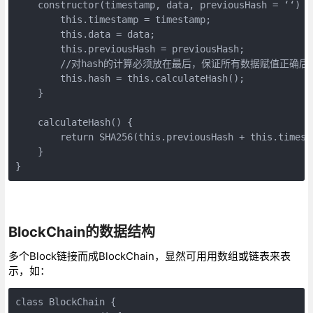
    constructor(timestamp, data, previousHash = ‘‘) {

        this.timestamp = timestamp;

        this.data = data;

        this.previousHash = previousHash;

        //对hash的计算必须放在最后，保证所有数据赋值正确后
        this.hash = this.calculateHash(); 

    }

    calculateHash() {

        return SHA256(this.previousHash + this.timest
    }

}
BlockChain的数据结构
多个Block链接而成BlockChain，显然可用用数组或链表来表
示，如：
class BlockChain {
