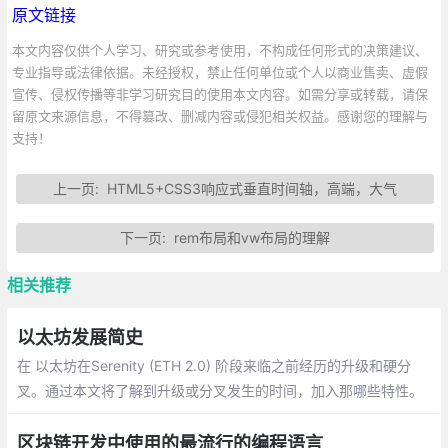
原文链接
本文内容仅供个人学习、研究或参考使用，不构成任何形式的决策建议、
专业指导或法律依据。未经授权，禁止任何单位或个人以商业售卖、虚假
宣传、侵权传播等非学习研究目的使用本文内容。如需分享或转载，请保
留原文来源信息，不得篡改、删减内容或侵犯相关权益。感谢您的理解与
支持！
上一页:
HTML5+CSS3响应式垂直时间轴，高端，大气
下一页:
rem布局和vw布局的理解
相关推荐
以太坊发展简史
在 以太坊在Serenity (ETH 2.0) 阶段来临之前经历的升级和硬分
叉。通过本文将了解到升级或分叉发生的时间，加入那哪些特性。
时至今日当我们鸟瞰区块链技术的发展，它仍旧算得上是一个新事
物。
区块链开发中使用的最流行的编程语言