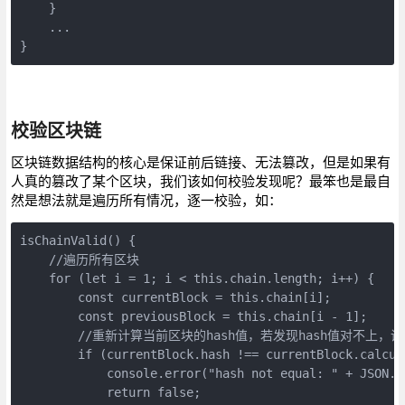
    }

    ...

}
校验区块链
区块链数据结构的核心是保证前后链接、无法篡改，但是如果有
人真的篡改了某个区块，我们该如何校验发现呢？最笨也是最自
然是想法就是遍历所有情况，逐一校验，如：
isChainValid() {

    //遍历所有区块

    for (let i = 1; i < this.chain.length; i++) {

        const currentBlock = this.chain[i];

        const previousBlock = this.chain[i - 1];

        //重新计算当前区块的hash值，若发现hash值对不上
        if (currentBlock.hash !== currentBlock.calcula
            console.error("hash not equal: " + JSON.s
            return false;
