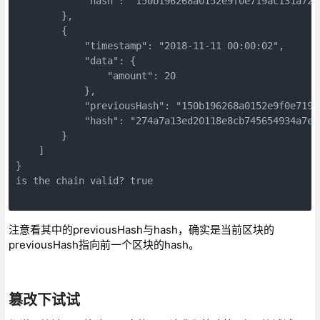
            "hash": "150b196268a0152e9f0e719ac131a722
        },

        {

            "timestamp": "2018-11-11 00:00:02",

            "data": {

                "amount": 20

            },

            "previousHash": "150b196268a0152e9f0e719a
            "hash": "274a7a13ed20118e8cb745654934a7e2
        }

    ]

}

is the chain valid? true

注意看其中的previousHash与hash，确实是当前区块的
previousHash指向前一个区块的hash。
篡改下试试