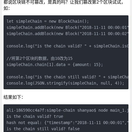
都说区块链不可篡改，是真的吗？让我们篡改第2个区块试试，
如：
let simpleChain = new BlockChain();

simpleChain.addBlock(new Block("2018-11-11 00:00:01", 
simpleChain.addBlock(new Block("2018-11-11 00:00:02", 
console.log("is the chain valid? " + simpleChain.isCha
//将第2个区块的数据，由10改为15

simpleChain.chain[1].data = {amount: 15};

console.log("is the chain still valid? " + simpleChain
结果如下：
ali-186590cc4a7f:simple-chain shanyao$ node main_1.js 
is the chain valid? true

hash not equal: {"timestamp":"2018-11-11 00:00:01","d
is the chain still valid? false
