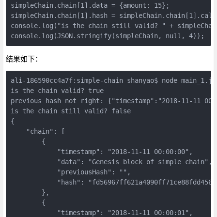
simpleChain.chain[1].data = {amount: 15};

simpleChain.chain[1].hash = simpleChain.chain[1].calcu
console.log("is the chain still valid? " + simpleChain
结果如下：
ali-186590cc4a7f:simple-chain shanyao$ node main_1.js 
is the chain valid? true

previous hash not right: {"timestamp":"2018-11-11 00:
is the chain still valid? false

{

    "chain": [

        {

            "timestamp": "2018-11-11 00:00:00",

            "data": "Genesis block of simple chain",

            "previousHash": "",

            "hash": "fd56967ff621a4090ff71ce88fdd4565
        },

        {

            "timestamp": "2018-11-11 00:00:01",
