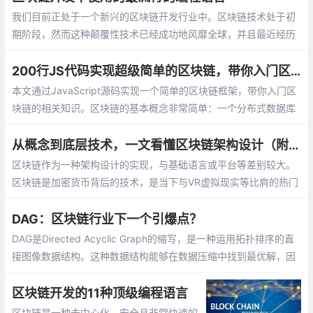
我们目前正处于一个新兴的区块链开发行业中。区块链技术处于初
期阶段，然而这种颠覆性技术已经成功地风靡全球，并且最近经历
了一场与众不同的繁荣。由于许多资金充足的项目现在急于建立区
块链网络并在其上部署分散的应用程序
200行JS代码实现超级简单的区块链，带你入门区块链
本文通过JavaScript源码实现一个简单的区块链框架，带你入门区
块链的相关知识。区块链的基本概念非常简单：一个分布式数据库
维持不断增长的有序记录列表。
从概念到底层技术，一文看懂区块链架构设计（附知识图谱）
区块链作为一种架构设计的实现，与基础语言或平台等差别较大。
区块链是加密货币背后的技术，是当下与VR虚拟现实等比肩的热门
技术之一，本身不是新技术，类似Ajax，可以说它是一种技术架
构，所以我们从架构设计的角度谈谈区块链的技术实现。
DAG：区块链行业下一个引爆点？
DAG是Directed Acyclic Graph的缩写，是一种运用拓扑排序的直
接图像数据结构。这种数据结构能够在数据压缩中找到最优解，因
此在实际中被广泛地运用于数据处理等领域
区块链开发的11种顶级编程语言
区块链是一种去中心化，安全且非常快速的