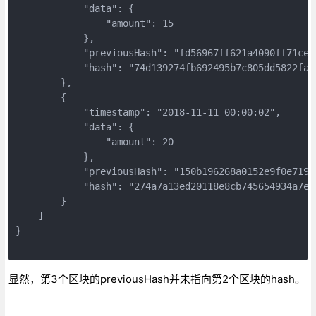
            "data": {

                "amount": 15

            },

            "previousHash": "fd56967ff621a4090ff71ce8
            "hash": "74d139274fb692495b7c805dd5822faa
        },

        {

            "timestamp": "2018-11-11 00:00:02",

            "data": {

                "amount": 20

            },

            "previousHash": "150b196268a0152e9f0e719a
            "hash": "274a7a13ed20118e8cb745654934a7e2
        }

    ]

}

显然，第3个区块的previousHash并未指向第2个区块的hash。