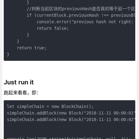
        }

        //判断当前区块的previousHash是否真的等于
        if (currentBlock.previousHash !== previousBloc
            console.error("previous hash not right: "
            return false;

        }

    }

    return true;

}
Just run it
跑起来看看，即：
let simpleChain = new BlockChain();

simpleChain.addBlock(new Block("2018-11-11 00:00:01", 
simpleChain.addBlock(new Block("2018-11-11 00:00:02", 
console.log(JSON.stringify(simpleChain, null, 4));
