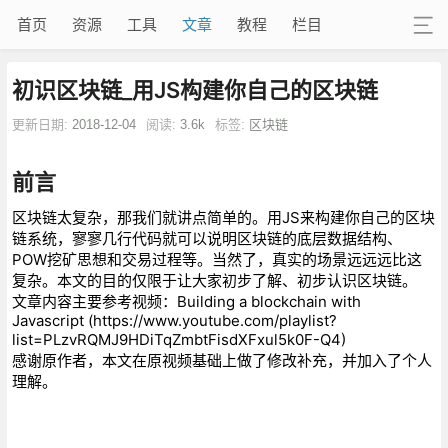
首页
资源
工具
文章
教程
栏目
初识区块链_用JS构建你自己的区块链
更新日期:
2018-12-04
阅读:
3.6k
标签:
区块链
前言
区块链太复杂，那我们就讲点简单的。用JS来构建你自己的区块
链系统，寥寥几行代码就可以说明区块链的底层数据结构、
POW挖矿思想和交易过程等。当然了，真实的场景远远远比这
复杂。本文的目的仅限于让大家初步了解、初步认识区块链。
文章内容主要参考视频：Building a blockchain with
Javascript (https://www.youtube.com/playlist?
list=PLzvRQMJ9HDiTqZmbtFisdXFxul5k0F-Q4)
感谢原作者，本文在原视频基础上做了修改补充，并加入了个人
理解。