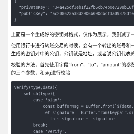
{

  "privateKey": "34a425df3eb1f22fb6cb74b0e7298b16ff
  "publicKey": "ac208623a38d2906b090dbcf3a09378dfe
}
上面是一个生成好的密钥对格式，仅作为展示，我删减了
使用银行卡进行转账交易的时候，会有一个转出的账号和
生成的密钥对中的公钥，公钥就是地址，或者说公钥代表
校验的方法，首先使用字段“from”，“to”，“amount”
的三个参数，和sig进行校验
verify(type,data){

    swtich(type){

        case 'sign':

            const bufferMsg = Buffer.from(`${data.
            let signature = Buffer.from(keypair.si
               this.signature =  signature

        break;

        case 'verify':
