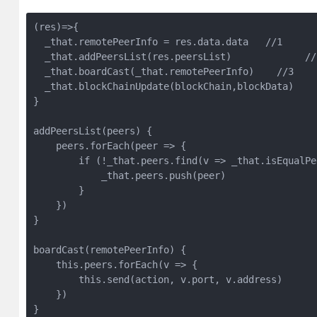
(res)=>{

  _that.remotePeerInfo = res.data.data   //1

  _that.addPeersList(res.peersList)             //2
  _that.boardCast(_that.remotePeerInfo)    //3

  _that.blockChainUpdate(blockChain,blockData)     
}

addPeersList(peers) {

    peers.forEach(peer => {

        if (!_that.peers.find(v => _that.isEqualPe
            _that.peers.push(peer)

        }

    })

}

boardCast(remotePeerInfo) {

    this.peers.forEach(v => {

        this.send(action, v.port, v.address)

    })

}
