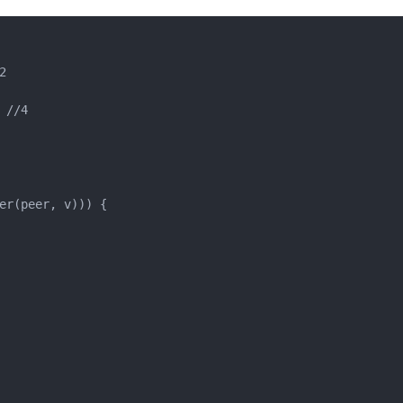


//4

er(peer, v))) {
