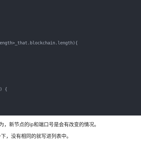
ength>_that.blockchain.length){

 {

因为，新节点的ip和端口号是会有改变的情况。
一下，没有相同的就写进列表中。