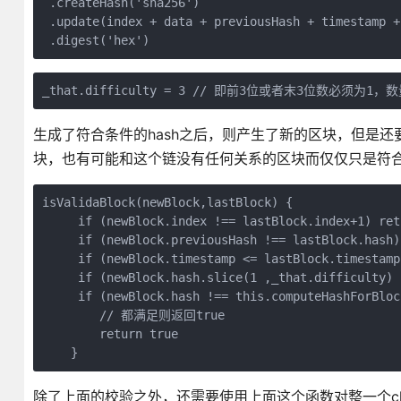
 .createHash('sha256')

 .update(index + data + previousHash + timestamp + 
 .digest('hex')
_that.difficulty = 3 // 即前3位或者末3位数必须为1
生成了符合条件的hash之后，则产生了新的区块，但是
块，也有可能和这个链没有任何关系的区块而仅仅只是符合
isValidaBlock(newBlock,lastBlock) {

     if (newBlock.index !== lastBlock.index+1) retu
     if (newBlock.previousHash !== lastBlock.hash)
     if (newBlock.timestamp <= lastBlock.timestamp
     if (newBlock.hash.slice(1 ,_that.difficulty) 
     if (newBlock.hash !== this.computeHashForB
        // 都满足则返回true

        return true

    }
除了上面的校验之外，还需要使用上面这个函数对整一个c