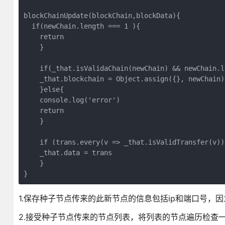
blockChainUpdate(blockChain,blockData){

  if(newChain.length === 1 ){

    return

    }

    if(_that.isValidaChain(newChain) && newChain.l
    _that.blockchain = Object.assign({}, newChain)

    }else{

    console.log('error')

    return

    }

    if (trans.every(v => _that.isValidTransfer(v)))
    _that.data = trans

    }

}
1.保存种子节点传来的此新节点的信息包括ip和端口号，
2.接受种子节点传来的节点列表，将列表的节点遍历检查