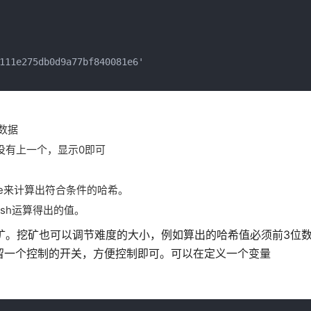
111e275db0d9a77bf840081e6'

数据
区块没有上一个，显示0即可
ce来计算出符合条件的哈希。
ash运算得出的值。
挖矿。挖矿也可以调节难度的大小，例如算出的哈希值必须前3位数
留一个控制的开关，方便控制即可。可以在定义一个变量