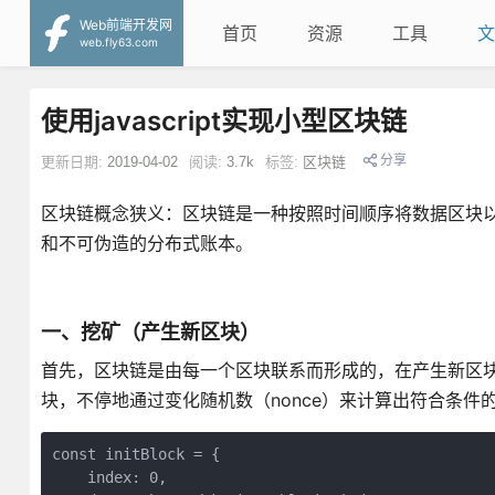
Web前端开发网
首页
资源
工具
文
web.fly63.com
使用javascript实现小型区块链
分享
更新日期:
2019-04-02
阅读:
3.7k
标签:
区块链
区块链概念狭义：区块链是一种按照时间顺序将数据区块
和不可伪造的分布式账本。
一、挖矿（产生新区块）
首先，区块链是由每一个区块联系而形成的，在产生新区
块，不停地通过变化随机数（nonce）来计算出符合条件
const initBlock = {

    index: 0,
