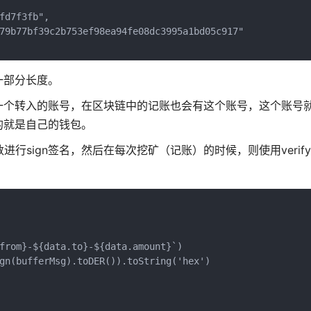
d7f3fb",

79b77bf39c2b753ef98ea94fe08dc3995a1bd05c917"

一部分长度。
一个转入的账号，在区块链中的记账也会有这个账号，这个账号
的就是自己的钱包。
的参数进行sign签名，然后在每次挖矿（记账）的时候，则使用verify
from}-${data.to}-${data.amount}`)

gn(bufferMsg).toDER()).toString('hex')
