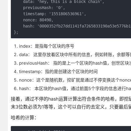
    data: 'hey，this is a block chain',

    previousHash: '0',

    timestamp: '1551806536961',

    nonce: 80490,

    hash: '0000352fb27dd1141fa7265833190a53e5776b1
};
index：是指每个区块的序号
data： 这里存放着区块中所有的信息，例如转账，余额等
previousHash： 指的是上一个区块的hash值，创世
timestamp：指的是创建这个区块的时间
nonce：这个是随机数，挖矿就是通过不停变换这个non
hash： 本区块的hash值，通过前面5个字段的信息进行h
接着，通过不停的hash运算计算出符合条件的哈希，即
末3位数必须为1等等，这个可以自行的去定义，只要最后
哈希的计算：