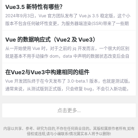
Vue3.5 新特性有哪些？
2024年9月3日，Vue 官方团队发布了 Vue.js 3.5 稳定版，这个小
版本不包含任何破坏性变更，为服务器端渲染(SSR)带来了一些期
待已久的改进，同时包括了内部改进和实用的新功能。
Vue 的数据响应式（Vue2 及 Vue3）
从一开始使用 Vue 时，对于之前的 jq 开发而言，一个很大的区别
就是基本不用手动操作 dom，data 中声明的数据状态改变后会自
动重新渲染相关的 dom。换句话说就是 Vue 自己知道哪个数据状
态发生了变化及哪里有用到这个数据需要随之修改。
在Vue2与Vue3中构建相同的组件
Vue 开发团队终于在今天发布了 3.0-beta.1 版本，也就是测试版。
通常来说，从测试版到正式版，只会修复 bug，不会引入新功能，
或者删改老功能。所以，如果你对新版本非常感兴趣，或者有新项
目即将上马，不妨尝试一下新版本
点击更多...
内容以共享、参考、研究为目的,不存在任何商业目的。其版权属原作者所有,如有
侵权或违规,请与小编联系!情况属实本人将予以删除!