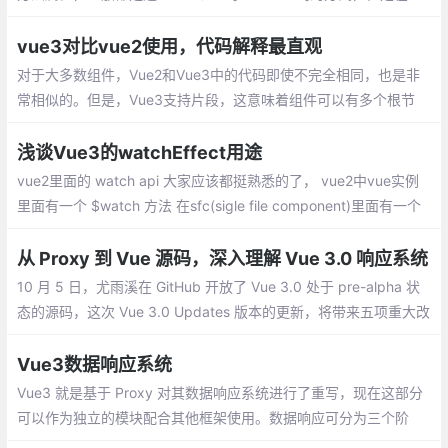
e3的setup中是没有this的,那么如何获取$refs呢？
vue3对比vue2使用，代码解释最直观
对于大多数组件，Vue2和Vue3中的代码即使不完全相同，也是非
常相似的。但是，Vue3支持片段，这意味着组件可以有多个根节
点。这在呈现列表中组件以删除不必要的包装器div元素时特别有
用。但是，在本例中，表单组件的两个版本都将只保留一个根节点
浅谈Vue3的watchEffect用途
vue2里面的 watch api 大家应该都挺熟悉的了， vue2中vue实例
里面有一个 $watch 方法 在sfc(sigle file component)里面有一个
watch 选项。他可以实现在一个属性变更的时候，去执行我们想要
的行为
从 Proxy 到 Vue 源码，深入理解 Vue 3.0 响应系统
10 月 5 日，尤雨溪在 GitHub 开放了 Vue 3.0 处于 pre-alpha 状
态的源码，这次 Vue 3.0 Updates 版本的更新，将带来五项重大改
进：速度体积、可维护性、面向原生、易用性
Vue3数据响应系统
Vue3 就是基于 Proxy 对其数据响应系统进行了重写，现在这部分
可以作为独立的模块配合其他框架使用。数据响应可分为三个阶
段： 初始化阶段 --> 依赖收集阶段 --> 数据响应阶段