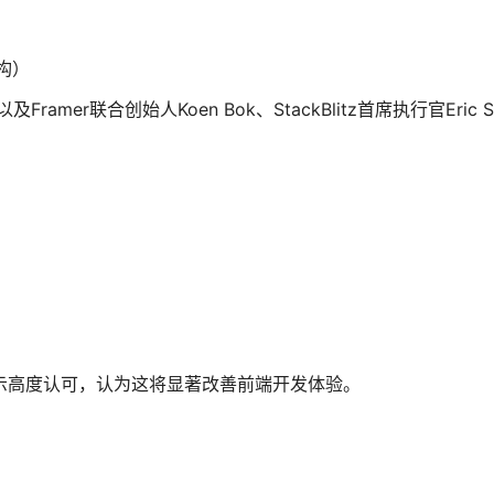
构）
l，以及Framer联合创始人Koen Bok、StackBlitz首席执行官Eric 
"愿景表示高度认可，认为这将显著改善前端开发体验。