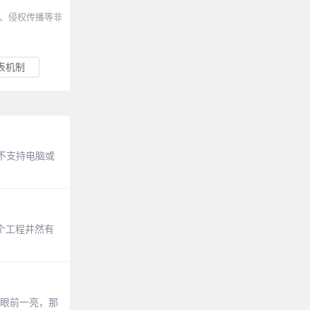
、侵权传播等非
链表机制
不支持电脑或
个工程井然有
你眼前一亮，那