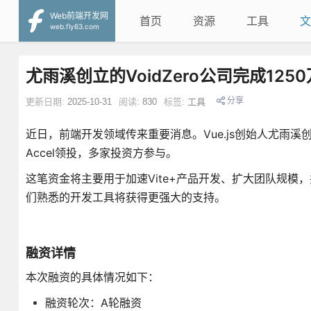
Web前端开发网
首页
资源
工具
文
web.fly63.com
尤雨溪创立的VoidZero公司完成1
分享
更新日期:
2025-10-31
阅读:
830
标签:
工具
近日，前端开发领域传来重要消息。Vue.js创始人尤雨溪创
Accel领投，多家投资方参与。
这笔资金将主要用于加速Vite+产品开发、扩大团队规
们熟悉的开发工具将获得更强大的支持。
融资详情
本次融资的具体情况如下：
融资轮次：A轮融资