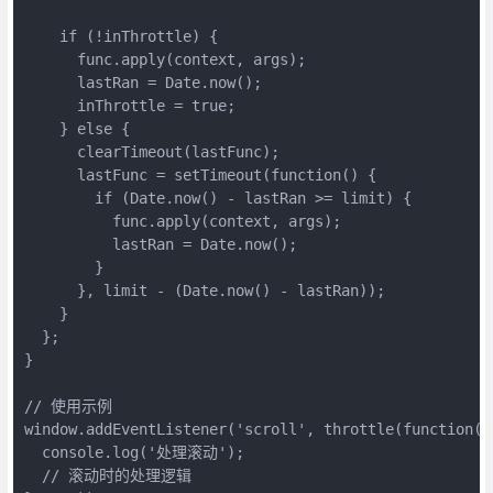
    if (!inThrottle) {

      func.apply(context, args);

      lastRan = Date.now();

      inThrottle = true;

    } else {

      clearTimeout(lastFunc);

      lastFunc = setTimeout(function() {

        if (Date.now() - lastRan >= limit) {

          func.apply(context, args);

          lastRan = Date.now();

        }

      }, limit - (Date.now() - lastRan));

    }

  };

}

// 使用示例

window.addEventListener('scroll', throttle(function() 
  console.log('处理滚动');

  // 滚动时的处理逻辑
