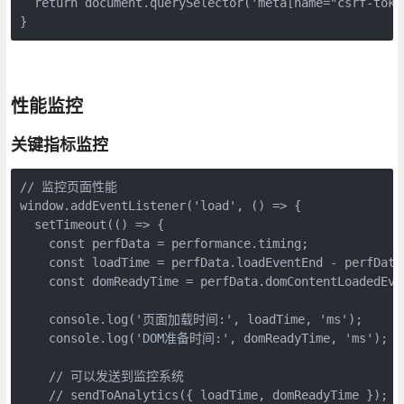
  return document.querySelector('meta[name="csrf-toke
}
性能监控
关键指标监控
// 监控页面性能

window.addEventListener('load', () => {

  setTimeout(() => {

    const perfData = performance.timing;

    const loadTime = perfData.loadEventEnd - perfData.
    const domReadyTime = perfData.domContentLoadedEve
    console.log('页面加载时间:', loadTime, 'ms');

    console.log('DOM准备时间:', domReadyTime, 'ms');

    // 可以发送到监控系统

    // sendToAnalytics({ loadTime, domReadyTime });
