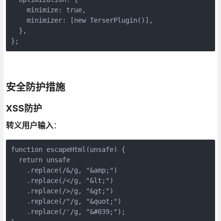
    minimize: true,

    minimizer: [new TerserPlugin()],

  },

};
安全防护措施
XSS防护
转义用户输入
：
function escapeHtml(unsafe) {

  return unsafe

    .replace(/&/g, "&amp;")

    .replace(/</g, "&lt;")

    .replace(/>/g, "&gt;")

    .replace(/"/g, "&quot;")

    .replace(/'/g, "&#039;");
