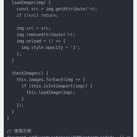
  loadImage(img) {

    const src = img.getAttribute('>);

    if (!src) return;

    img.src = src;

    img.removeAttribute('>);

    img.onload = () => {

      img.style.opacity = '1';

    };

  }

  checkImages() {

    this.images.forEach(img => {

      if (this.isInViewport(img)) {

        this.loadImage(img);

      }

    });

  }

}

// 使用示例
