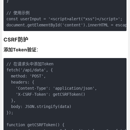
}

// 使用示例

const userInput = '<script>alert("xss")</script>';

document.getElementById('content').innerHTML = escape
CSRF防护
添加Token验证
：
// 在请求头中添加Token

fetch('/api/data', {

  method: 'POST',

  headers: {

    'Content-Type': 'application/json',

    'X-CSRF-Token': getCSRFToken()

  },

  body: JSON.stringify(data)

});

function getCSRFToken() {
