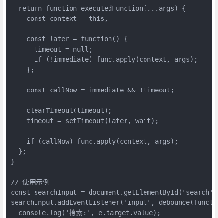
  return function executedFunction(...args) {

    const context = this;

    const later = function() {

      timeout = null;

      if (!immediate) func.apply(context, args);

    };

    const callNow = immediate && !timeout;

    clearTimeout(timeout);

    timeout = setTimeout(later, wait);

    if (callNow) func.apply(context, args);

  };

}

// 使用示例

const searchInput = document.getElementById('search');
searchInput.addEventListener('input', debounce(functio
  console.log('搜索:', e.target.value);
