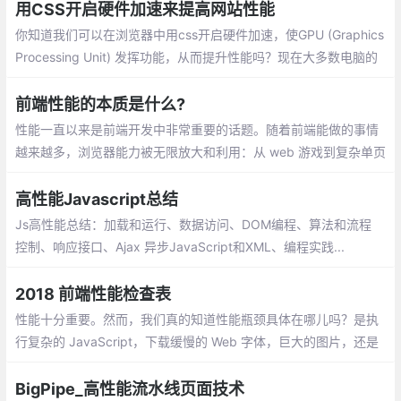
减少 DOM 元素数量和深度等
用CSS开启硬件加速来提高网站性能
你知道我们可以在浏览器中用css开启硬件加速，使GPU (Graphics
Processing Unit) 发挥功能，从而提升性能吗？现在大多数电脑的
显卡都支持硬件加速。鉴于此，我们可以发挥GPU的力量，从而使
我们的网站或应用表现的更为流畅。
前端性能的本质是什么?
性能一直以来是前端开发中非常重要的话题。随着前端能做的事情
越来越多，浏览器能力被无限放大和利用：从 web 游戏到复杂单页
面应用，从 NodeJS 服务到 web VR/AR 和数据可视化，前端工程
师总是在突破极限
高性能Javascript总结
Js高性能总结：加载和运行、数据访问、DOM编程、算法和流程
控制、响应接口、Ajax 异步JavaScript和XML、编程实践...
2018 前端性能检查表
性能十分重要。然而，我们真的知道性能瓶颈具体在哪儿吗？是执
行复杂的 JavaScript，下载缓慢的 Web 字体，巨大的图片，还是
卡顿的渲染？研究摇树（Tree Shaking），作用域提升（Scope H
oisting）
BigPipe_高性能流水线页面技术