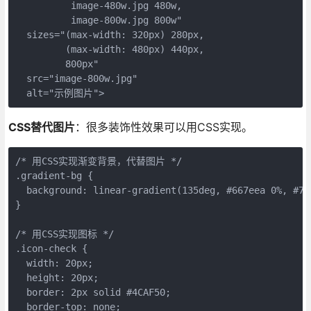
          image-480w.jpg 480w,

          image-800w.jpg 800w"

  sizes="(max-width: 320px) 280px,

         (max-width: 480px) 440px,

         800px"

  src="image-800w.jpg" 

  alt="示例图片">
CSS替代图片
：很多装饰性效果可以用CSS实现。
/* 用CSS实现渐变背景，代替图片 */

.gradient-bg {

  background: linear-gradient(135deg, #667eea 0%, #764
}

/* 用CSS实现图标 */

.icon-check {

  width: 20px;

  height: 20px;

  border: 2px solid #4CAF50;

  border-top: none;
