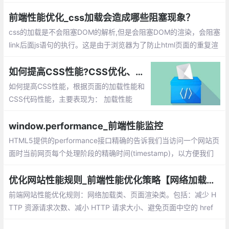
事情，如果javascript执行时间越久，浏览器等待响应的时间就越
久。
前端性能优化_css加载会造成哪些阻塞现象？
css的加载是不会阻塞DOM的解析,但是会阻塞DOM的渲染，会阻塞
link后面js语句的执行。这是由于浏览器为了防止html页面的重复渲
染而降低性能，所以浏览器只会在加载的时候去解析dom树，然后
等在css加载完成之后才进行dom的渲染以及执行后面的js语句。
如何提高CSS性能?CSS优化、提高性能提升总汇
如何提高CSS性能，根据页面的加载性能和
CSS代码性能，主要表现为： 加载性能
（主要是从减少文件体积，减少阻塞加载，
提高并发方面入手），选择器性能，渲染性
window.performance_前端性能监控
能，可维护性。
HTML5提供的performance接口精确的告诉我们当访问一个网站页
面时当前网页每个处理阶段的精确时间(timestamp)，以方便我们
进行前端分析
优化网站性能规则_前端性能优化策略【网络加载、页面渲染】
前端网站性能优化规则：网络加载类、页面渲染类。包括：减少 H
TTP 资源请求次数、减小 HTTP 请求大小、避免页面中空的 href
和 src、合理设置 Etag 和 Last-Modified、使用可缓存的 AJAX、