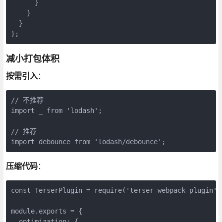
      }

    }

  }

};
减小打包体积
按需引入
：
// 不推荐

import _ from 'lodash';

// 推荐

import debounce from 'lodash/debounce';
压缩代码
：
const TerserPlugin = require('terser-webpack-plugin');
module.exports = {

  optimization: {
