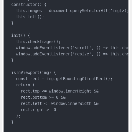
  constructor() {

    this.images = document.querySelectorAll('img[>);

    this.init();

  }

  init() {

    this.checkImages();

    window.addEventListener('scroll', () => this.check
    window.addEventListener('resize', () => this.check
  }

  isInViewport(img) {

    const rect = img.getBoundingClientRect();

    return (

      rect.top <= window.innerHeight &&

      rect.bottom >= 0 &&

      rect.left <= window.innerWidth &&

      rect.right >= 0

    );

  }
