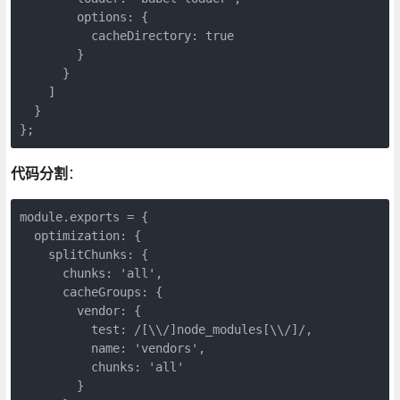
        options: {

          cacheDirectory: true

        }

      }

    ]

  }

};
代码分割
：
module.exports = {

  optimization: {

    splitChunks: {

      chunks: 'all',

      cacheGroups: {

        vendor: {

          test: /[\\/]node_modules[\\/]/,

          name: 'vendors',

          chunks: 'all'

        }
