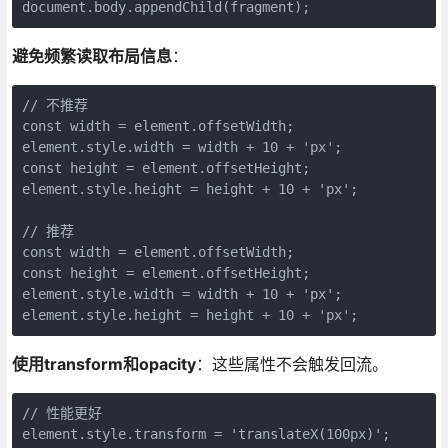
document.body.appendChild(fragment);
避免频繁读取布局信息
：
// 不推荐

const width = element.offsetWidth;

element.style.width = width + 10 + 'px';

const height = element.offsetHeight;

element.style.height = height + 10 + 'px';

// 推荐

const width = element.offsetWidth;

const height = element.offsetHeight;

element.style.width = width + 10 + 'px';

element.style.height = height + 10 + 'px';
使用transform和opacity
：这些属性不会触发回流。
// 性能更好

element.style.transform = 'translateX(100px)';
