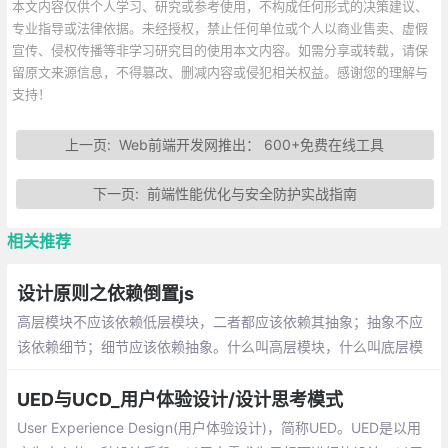
本文内容仅供个人学习、研究或参考使用，不构成任何形式的决策建议、
专业指导或法律依据。未经授权，禁止任何单位或个人以商业售卖、虚假
宣传、侵权传播等非学习研究目的使用本文内容。如需分享或转载，请保
留原文来源信息，不得篡改、删减内容或侵犯相关权益。感谢您的理解与
支持！
上一页:
Web前端开发网推出： 600+免费在线工具
下一页:
前端性能优化与安全防护实战指南
相关推荐
设计原则之依赖倒置js
高层模块不应该依赖低层模块，二者都应该依赖其抽象；抽象不应
该依赖细节；细节应该依赖抽象。什么叫高层模块，什么叫底层模
块，什么叫抽象，什么叫细节
UED与UCD_用户体验设计/设计思考模式
User Experience Design(用户体验设计)，简称UED。UED是以用