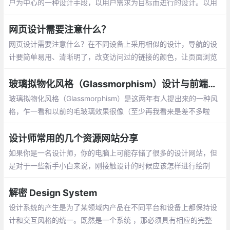
户为中心的一种设计手段，以用户需求为目标而进行的设计。以用
户为中心的设计， 英文叫做User-Centered Design 缩写为UCD,他
是UED的一种具体的设计实现理念。
网页设计需要注意什么？
网页设计需要注意什么？在不同设备上采用相似的设计，导航的设
计要简单易用、清晰明了，改变访问过的链接的颜色，让页面浏览
变得更容易，仔细检查所有的链接，确保能点击的元素让用户看起
来就能点击、不要让促销广告遮住内容
玻璃拟物化风格（Glassmorphism）设计与前端实现
玻璃拟物化风格（Glassmorphism）是这两年有人提出来的一种风
格，乍一看和以前的毛玻璃效果很像（至少再我看来是差不多啦
~）。玻璃拟物化风格在以前毛玻璃的效果上再调整点细节
设计师常用的几个资源网站分享
如果你是一名设计师，你的电脑上可能存储了很多的设计网站，但
是对于一些新手小白来说，刚接触设计的时候应该怎样进行绘制
呢？难道要自己去一笔一笔的进行绘制吗？下面给大家分享几个设
计网站
解密 Design System
设计系统的产生是为了某领域内产品在不同平台和设备上都保持设
计和交互风格的统一。既然是一个系统 ，那必须具有相应的完整