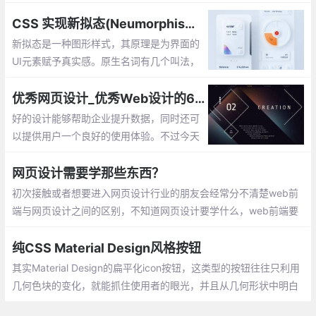
性，它为产品设计，产品内容等方面提供相应的指导
CSS 实现新拟态(Neumorphism) UI 风格
新拟态是一种图形样式，其原理是为界面的
UI元素赋予真实感。原生名词有几个叫法，
Neumorphism / soft ui，翻译过来是新拟态
或者是软ui。国内的翻译叫，新拟物风格。
优秀网页设计_优秀Web设计的69条设计原则
Neumorphism，是New +Skeuomorphism
好的设计能够帮助企业提升数据，同时还可
的组合词
以提供用户一个良好的使用体验。不过今天
讨论的重点并不是付费报告，而是这69条设
计原则。
网页设计需要学那些东西？
初次接触或者想要进入网页设计行业的朋友会经常分不清楚web前
端与网页设计之间的区别，不知道网页设计要学什么，web前端要
学什么，因此感到很迷茫？
纯CSS Material Design风格按钮
其实Material Design的扁平化icon按钮，这类型的按钮往往只利用
几何色块的变化，就能抓住使用者的眼光，并且从几何形状中明白
按钮的含意，这也是Material Design非常强调的设计理念和精髓。