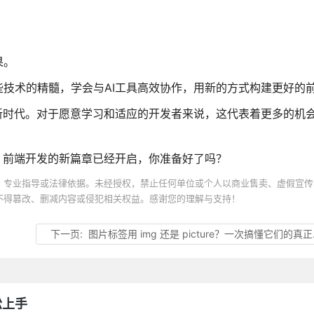
果。
技术的精髓，学会与AI工具高效协作，用新的方式构建更好的
新时代。对于愿意学习和适应的开发者来说，这代表着更多的机
。前端开发的新篇章已经开启，你准备好了吗？
、专业指导或法律依据。未经授权，禁止任何单位或个人以商业售卖、虚假宣传
不得篡改、删减内容或侵犯相关权益。感谢您的理解与支持！
下一页:
图片标签用 img 还是 picture？一次搞懂它们的真正区别
松上手