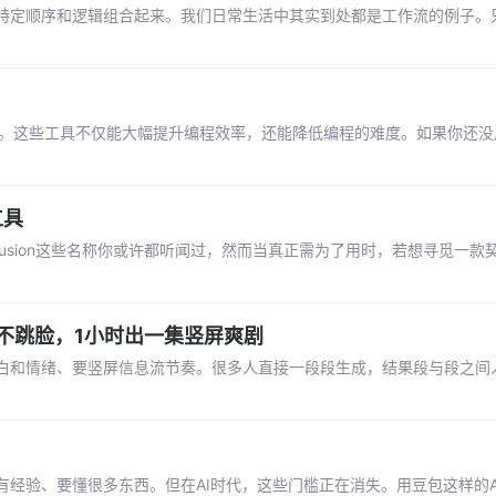
特定顺序和逻辑组合起来。我们日常生活中其实到处都是工作流的例子。
手。这些工具不仅能大幅提升编程效率，还能降低编程的难度。如果你还没
工具
ble Diffusion这些名称你或许都听闻过，然而当真正需为了用时，若想寻觅一
定主角不跳脸，1小时出一集竖屏爽剧
白和情绪、要竖屏信息流节奏。很多人直接一段段生成，结果段与段之间
经验、要懂很多东西。但在AI时代，这些门槛正在消失。用豆包这样的A