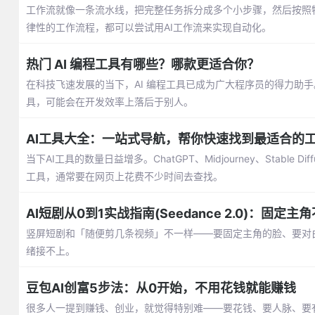
工作流就像一条流水线，把完整任务拆分成多个小步骤，然后按照
律性的工作流程，都可以尝试用AI工作流来实现自动化。
热门 AI 编程工具有哪些？哪款更适合你？
在科技飞速发展的当下，AI 编程工具已成为广大程序员的得力助
具，可能会在开发效率上落后于别人。
AI工具大全：一站式导航，帮你快速找到最适合的
当下AI工具的数量日益增多。ChatGPT、Midjourney、Sta
工具，通常要在网页上花费不少时间去查找。
AI短剧从0到1实战指南(Seedance 2.0)：固
竖屏短剧和「随便剪几条视频」不一样——要固定主角的脸、要对
绪接不上。
豆包AI创富5步法：从0开始，不用花钱就能赚钱
很多人一提到赚钱、创业，就觉得特别难——要花钱、要人脉、要有