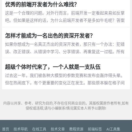
件的最佳方式
优秀的前端开发者为什么难找？
这是一个合理的问题。对外行而言，前端开发一定看起来易如反掌
吧。但如果是这样的话，为什么前端开发者不是多如牛毛呢？答案
很简单：前端开发，就像任何特殊行业或体育比赛一样，比它看起
来难得多。
怎样才能成为一名出色的资深开发者？
如果你想成为一名真正杰出的资深开发者，那只有一个办法：犯错
误、改正错误、从错误中学习、分享错误、再重复这一过程。所有
犯过的错误都将成为你的宝贵经历。
超级个体时代来了，一个人就是一支队伍
过去这一年，我们被各种大模型的参数竞赛和发布会轰炸得头晕。
但在热闹底下，有个更重要的变化正在发生。那些原本躲在格子间
里的程序员、设计师，甚至是不懂代码的创意人
内容以共享、参考、研究为目的,不存在任何商业目的。其版权属原作者所有,如有
侵权或违规,请与小编联系!情况属实本人将予以删除!
首页
技术导航
在线工具
技术文章
教程资源
前端标签
AI工具集