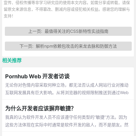
宣传、侵权传播等非学习研究目的使用本文内容。如需分享或转载，请保
留原文来源信息，不得篡改、删减内容或侵犯相关权益。感谢您的理解与
支持！
上一页:
最值得关注的CSS新特性实战指南
下一页:
解析npm依赖包攻击的来龙去脉和防御方法
相关推荐
Pornhub Web 开发者访谈
无论你对色情内容采取何种立场，都无法否认成人网站行业对推动
互联网发展具有巨大影响。从将浏览器的视频限制推送到通过Web
Socket推送广告，以便广告拦截器无法检测到它们，你必须足够聪
明才能在互联网的前沿进行创新。
为什么开发者应该摒弃敏捷？
我真的认为软件开发人员不应该遵守任何类型的“敏捷”方法。因为
这些方法体现在实际中时通常是软件开发的敌人，而不是朋友。然
而，敏捷软件开发宣言的价值和原则仍然提供了我所知道的构建软