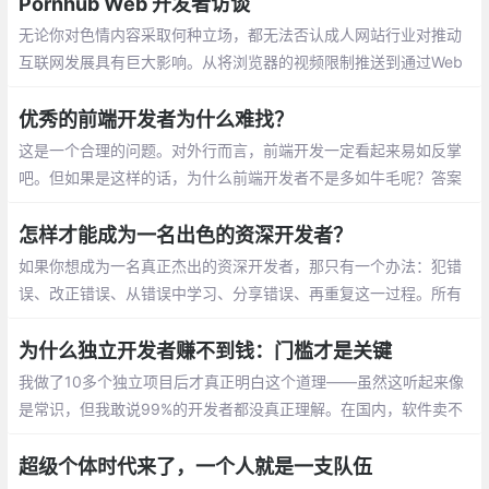
Pornhub Web 开发者访谈
无论你对色情内容采取何种立场，都无法否认成人网站行业对推动
互联网发展具有巨大影响。从将浏览器的视频限制推送到通过Web
Socket推送广告，以便广告拦截器无法检测到它们，你必须足够聪
明才能在互联网的前沿进行创新。
优秀的前端开发者为什么难找？
这是一个合理的问题。对外行而言，前端开发一定看起来易如反掌
吧。但如果是这样的话，为什么前端开发者不是多如牛毛呢？答案
很简单：前端开发，就像任何特殊行业或体育比赛一样，比它看起
来难得多。
怎样才能成为一名出色的资深开发者？
如果你想成为一名真正杰出的资深开发者，那只有一个办法：犯错
误、改正错误、从错误中学习、分享错误、再重复这一过程。所有
犯过的错误都将成为你的宝贵经历。
为什么独立开发者赚不到钱：门槛才是关键
我做了10多个独立项目后才真正明白这个道理——虽然这听起来像
是常识，但我敢说99%的开发者都没真正理解。在国内，软件卖不
动不是因为产品不够好，而是因为门槛不够高。
超级个体时代来了，一个人就是一支队伍