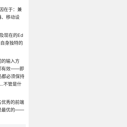
原因在于：兼
器、移动设
以及现在的Ed
其自身独特的
同的输入方
都有效——即
品都必须保持
…不管是什
名优秀的前端
是最优的——