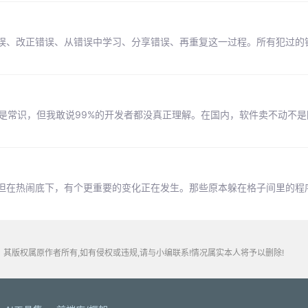
误、改正错误、从错误中学习、分享错误、再重复这一过程。所有犯过的
是常识，但我敢说99%的开发者都没真正理解。在国内，软件卖不动不
但在热闹底下，有个更重要的变化正在发生。那些原本躲在格子间里的程
其版权属原作者所有,如有侵权或违规,请与小编联系!情况属实本人将予以删除!