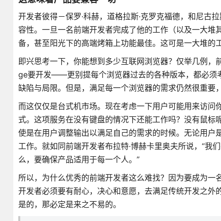
开发者彼得－保罗·科赫，道格拉斯·克罗克福德，和尼古拉
容性。一旦一名前端开发者完成了他的工作（以及一大堆
备，甚至阳光下的高端烤箱上功能最佳。这可是一大堆的
即兴思考一下，你能想到多少互联网浏览器？仅举几例，前端开发者有
ge要开发——更别提每个浏览器过去的各种版本，都必须考
缺陷与局限。但是，满足每一个浏览器的需求仍然很重要
而这仅仅是台式机市场。现在考虑一下用户可能用来访问
式。这项服务在没有键盘的情况下还能工作吗？没有鼠标
使是在用户调整输出以满足自己的需求的时候。无论用户是调整
工作。就如同前端开发者布拉特·博赫卡里奥夫所说，“我
么，要确保产品适用于每一个人。”
所以，为什么优秀的前端开发者这么难找？因为要成为一
开发者必须要有耐心，决心和意愿，去满足传统开发之外
是的，那必定是来之不易的。