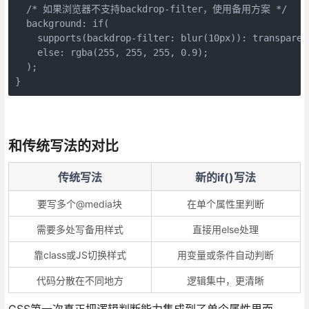
  /* 如果浏览器不支持backdrop-filter，使用备用方案 */

  background: if(

    supports(backdrop-filter: blur(10px)): transparent
    else: rgba(255, 255, 255, 0.9);

  );

}
和传统写法的对比
传统写法
新的if()写法
要写多个@media块
在单个属性里判断
需要多处写备用样式
直接用else处理
靠class或JS切换样式
用变量或条件自动判断
代码分散在不同地方
逻辑集中，更清晰
CSS第一次真正把逻辑判断能力集成到了单个属性里面。