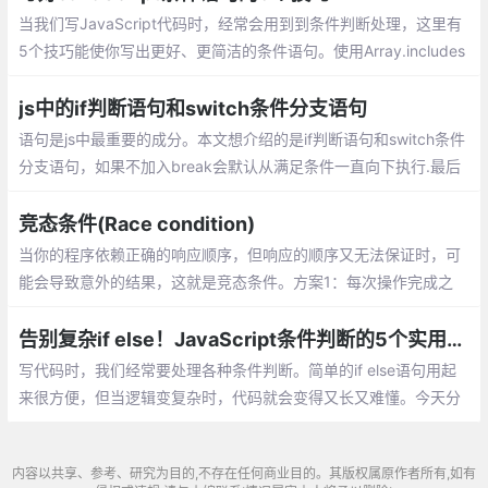
当我们写JavaScript代码时，经常会用到到条件判断处理，这里有
5个技巧能使你写出更好、更简洁的条件语句。使用Array.includes
处理多种条件、减少嵌套，尽早return、使用函数默认参数和解构
js中的if判断语句和switch条件分支语句
语句是js中最重要的成分。本文想介绍的是if判断语句和switch条件
分支语句，如果不加入break会默认从满足条件一直向下执行.最后
的default就是相当于if条件语句中的else，switch语句用的是全等
判断，大家一定要注意一下
竞态条件(Race condition)
当你的程序依赖正确的响应顺序，但响应的顺序又无法保证时，可
能会导致意外的结果，这就是竞态条件。方案1：每次操作完成之
前，阻止新的操作；方案2：每次发送请求时，丢掉上一个请求的响
应
告别复杂if else！JavaScript条件判断的5个实用技巧
写代码时，我们经常要处理各种条件判断。简单的if else语句用起
来很方便，但当逻辑变复杂时，代码就会变得又长又难懂。今天分
享几个让条件判断更简洁的方法，帮你写出更好的JavaScript代
码。
内容以共享、参考、研究为目的,不存在任何商业目的。其版权属原作者所有,如有