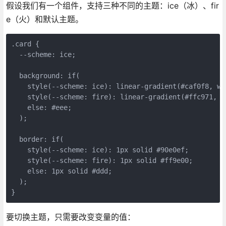
假设我们有一个组件，支持三种不同的主题：ice（冰）、fir
e（火）和默认主题。
.card {

  --scheme: ice;

  background: if(

    style(--scheme: ice): linear-gradient(#caf0f8, whi
    style(--scheme: fire): linear-gradient(#ffc971, wh
    else: #eee;

  );

  border: if(

    style(--scheme: ice): 1px solid #90e0ef;

    style(--scheme: fire): 1px solid #ff9e00;

    else: 1px solid #ddd;

  );

}
要切换主题，只需要改变变量的值：