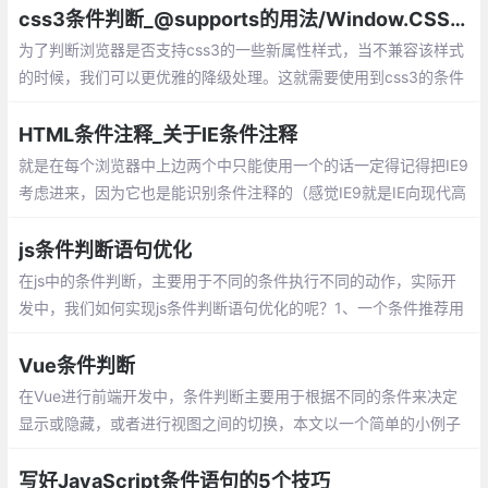
css3条件判断_@supports的用法/Window.CSS.supports()的使用
为了判断浏览器是否支持css3的一些新属性样式，当不兼容该样式
的时候，我们可以更优雅的降级处理。这就需要使用到css3的条件
判断功能：在css中支持@supports标记、或者在js中使用CSS.sup
ports函数，来检测浏览器是否支持css3的新属性。
HTML条件注释_关于IE条件注释
就是在每个浏览器中上边两个中只能使用一个的话一定得记得把IE9
考虑进来，因为它也是能识别条件注释的（感觉IE9就是IE向现代高
级浏览器过渡的东西，CSS3只支持一部分，但是之前IE专有的一些
问题照样存在）
js条件判断语句优化
在js中的条件判断，主要用于不同的条件执行不同的动作，实际开
发中，我们如何实现js条件判断语句优化的呢？1、一个条件推荐用
if else或者三元运算，2、当2个条件是用if...elseif...else...3、三个
条件及以上时候推荐用switch
Vue条件判断
在Vue进行前端开发中，条件判断主要用于根据不同的条件来决定
显示或隐藏，或者进行视图之间的切换，本文以一个简单的小例子
简述v-if的常见用法，仅供学习分享使用
写好JavaScript条件语句的5个技巧