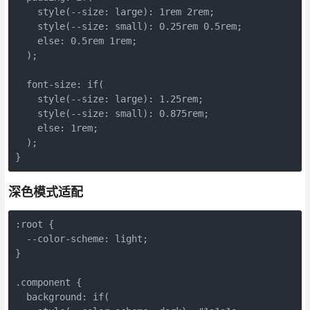
    style(--size: large): 1rem 2rem;

    style(--size: small): 0.25rem 0.5rem;

    else: 0.5rem 1rem;

  );

  font-size: if(

    style(--size: large): 1.25rem;

    style(--size: small): 0.875rem;

    else: 1rem;

  );

}
深色模式适配
:root {

  --color-scheme: light;

}

.component {

  background: if(
