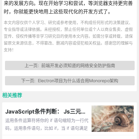
来的发展方向。现在开始学习和尝试，等浏览器支持更完善
时，你就能更快地用上这些现代化的开发方式了。
本文内容仅供个人学习、研究或参考使用，不构成任何形式的决策建议、
专业指导或法律依据。未经授权，禁止任何单位或个人以商业售卖、虚假
宣传、侵权传播等非学习研究目的使用本文内容。如需分享或转载，请保
留原文来源信息，不得篡改、删减内容或侵犯相关权益。感谢您的理解与
支持！
上一页:
前端开发必须知道的网络安全防护指南
下一页:
Electron项目为什么适合用Monorepo架构
相关推荐
JavaScript条件判断： Js三元运算符介绍
运用条件运算符将你的 if 语句缩短为一行代
码，运用条件语句，比如 if，当 if 语句满足
的情况下，允许我们执行指定一些代码块...