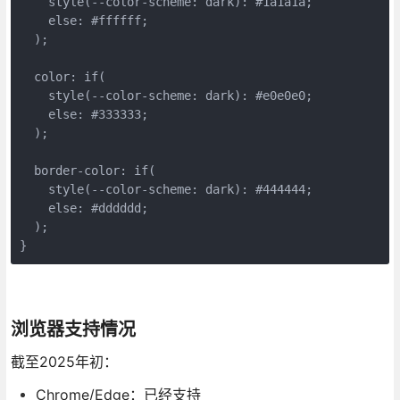
    style(--color-scheme: dark): #1a1a1a;

    else: #ffffff;

  );

  color: if(

    style(--color-scheme: dark): #e0e0e0;

    else: #333333;

  );

  border-color: if(

    style(--color-scheme: dark): #444444;

    else: #dddddd;

  );

}
浏览器支持情况
截至2025年初：
Chrome/Edge：已经支持