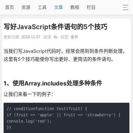
首页
资源
工具
文章
教程
栏目
写好JavaScript条件语句的5个技巧
更新日期:
2018-11-07
阅读:
4k
标签:
条件
当我们写JavaScript代码时，经常会用到到条件判断处理，
这里有5个技巧能使你写出更好、更简洁的条件语句。
1、使用Array.includes处理多种条件
让我们来看一下的例子：
// conditionfunction test(fruit) {

if (fruit == 'apple' || fruit == 'strawberry') {

console.log('red');

}}