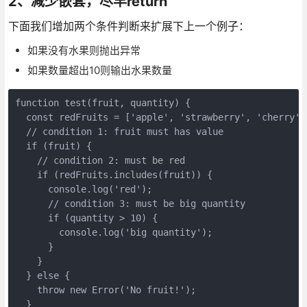
2、减少嵌套，尽早return
下面我们增加两个条件判断来扩展下上一个例子：
如果没有水果则抛出异常
如果数量超出10则输出水果数量
function test(fruit, quantity) {

  const redFruits = ['apple', 'strawberry', 'cherry', 
  // condition 1: fruit must has value

  if (fruit) {

    // condition 2: must be red

    if (redFruits.includes(fruit)) {

      console.log('red');

      // condition 3: must be big quantity

      if (quantity > 10) {

        console.log('big quantity');

      }

    }

  } else {

    throw new Error('No fruit!');

  }
