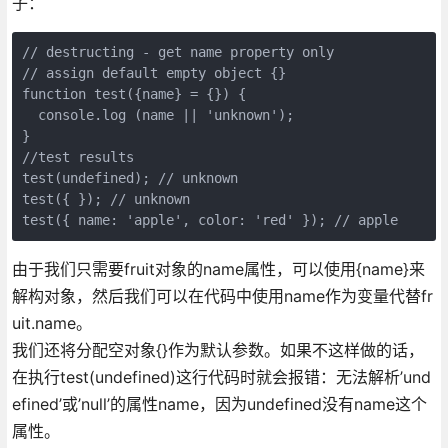
子：
// destructing - get name property only

// assign default empty object {}

function test({name} = {}) {

  console.log (name || 'unknown');

}

//test results

test(undefined); // unknown

test({ }); // unknown

test({ name: 'apple', color: 'red' }); // apple
由于我们只需要fruit对象的name属性，可以使用{name}来
解构对象，然后我们可以在代码中使用name作为变量代替fr
uit.name。
我们还将分配空对象{}作为默认参数。如果不这样做的话，
在执行test(undefined)这行代码时就会报错：无法解析’und
efined’或’null’的属性name，因为undefined没有name这个
属性。