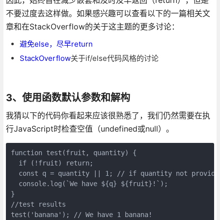
不要过度去这样做。如果感兴趣可以查看以下的一篇相关文
章和在StackOverflow的关于这主题的更多讨论：
避免else，尽早return
StackOverflow
关于if/else代码风格的讨论
3、使用函数默认参数和解构
我猜以下的代码你看起来应该很熟悉了，我们仍然需要在执
行JavaScript时检查空值（undefined或null）。
function test(fruit, quantity) {

  if (!fruit) return;

  const q = quantity || 1; // if quantity not provided
  console.log(`We have ${q} ${fruit}!`);

}

//test results

test('banana'); // We have 1 banana!
