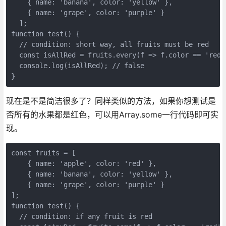
    { name: 'banana', color: 'yellow' },

    { name: 'grape', color: 'purple' }

  ];

function test() {

  // condition: short way, all fruits must be red

  const isAllRed = fruits.every(f => f.color == 'red')
  console.log(isAllRed); // false

}
现在是不是简洁很多了？同样类似的方法，如果你想测试是
否所有的水果都是红色，可以用Array.some一行代码即可实
现。
const fruits = [

    { name: 'apple', color: 'red' },

    { name: 'banana', color: 'yellow' },

    { name: 'grape', color: 'purple' }

];

function test() {

  // condition: if any fruit is red
