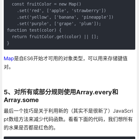
  const fruitColor = new Map()

    .set('red', ['apple', 'strawberry'])

    .set('yellow', ['banana', 'pineapple'])

    .set('purple', ['grape', 'plum']);

function test(color) {

  return fruitColor.get(color) || [];

}
Map
是自ES6开始才可用的对象类型，可以用来存储键值
对。
5、对所有或部分规则使用Array.every和
Array.some
最后一个技巧是关于利用新的（其实不是很新了）JavaScri
pt数组方法来减少代码函数。看看下面的代码，我们想所有
的水果是否都是红色的。