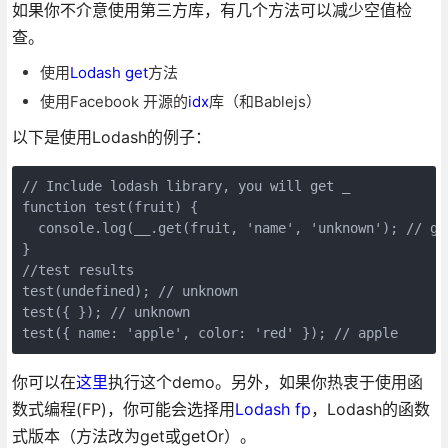
如果你不介意使用第三方库，有几个方法可以减少空值检
查。
使用
Lodash get
方法
使用Facebook 开源的
idx
库（和Bablejs）
以下是使用Lodash的例子：
// Include lodash library, you will get _

function test(fruit) {

  console.log(__.get(fruit, 'name', 'unknown'); // ge
}

//test results

test(undefined); // unknown

test({ }); // unknown

test({ name: 'apple', color: 'red' }); // apple
你可以在
这里
执行这个demo。另外，如果你热衷于使用函
数式编程(FP)，你可能会选择用
Lodash fp
，Lodash的函数
式版本（方法改为get或getOr）。