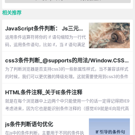
相关推荐
JavaScript条件判断： Js三元运算符介绍
运用条件运算符将你的 if 语句缩短为一行代
码，运用条件语句，比如 if，当 if 语句满足
的情况下，允许我们执行指定一些代码块...
css3条件判断_@supports的用法/Window.CSS.supports()的使用
为了判断浏览器是否支持css3的一些新属性样式，当不兼容该样式
的时候，我们可以更优雅的降级处理。这就需要使用到css3的条件
判断功能：在css中支持@supports标记、或者在js中使用CSS.sup
ports函数，来检测浏览器是否支持css3的新属性。
HTML条件注释_关于IE条件注释
就是在每个浏览器中上边两个中只能使用一个的话一定得记得把IE9
考虑进来，因为它也是能识别条件注释的（感觉IE9就是IE向现代高
级浏览器过渡的东西，CSS3只支持一部分，但是之前IE专有的一些
问题照样存在）
js条件判断语句优化
在js中的条件判断，主要用于不同的条件执