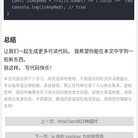
  const isAnyRed = fruits.some(f => f.color == 'red');
  console.log(isAnyRed); // true

}
总结
让我们一起生成更多可读代码。 我希望你能在本文中学到一
些新东西。
就这样。 写代码快乐！
本文内容仅供个人学习、研究或参考使用，不构成任何形式的决策建议、
专业指导或法律依据。未经授权，禁止任何单位或个人以商业售卖、虚假
宣传、侵权传播等非学习研究目的使用本文内容。如需分享或转载，请保
留原文来源信息，不得篡改、删减内容或侵犯相关权益。感谢您的理解与
支持！
上一页:
HttpClient的3种超时
下一页:
js 中的 number 为何很怪异