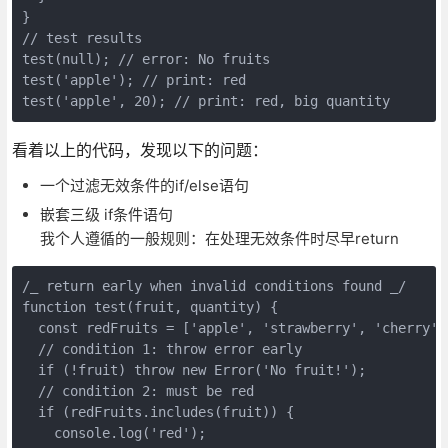
}

// test results

test(null); // error: No fruits

test('apple'); // print: red

test('apple', 20); // print: red, big quantity
看着以上的代码，发现以下的问题：
一个过滤无效条件的if/else语句
嵌套三级 if条件语句
我个人遵循的一般规则：在处理无效条件时尽早return
/_ return early when invalid conditions found _/

function test(fruit, quantity) {

  const redFruits = ['apple', 'strawberry', 'cherry', 
  // condition 1: throw error early

  if (!fruit) throw new Error('No fruit!');

  // condition 2: must be red

  if (redFruits.includes(fruit)) {

    console.log('red');
