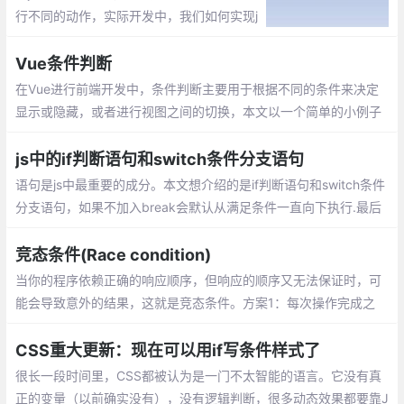
行不同的动作，实际开发中，我们如何实现j
s条件判断语句优化的呢？1、一个条件推荐
用if else或者三元运算，2、当2个条件是用i
Vue条件判断
f...elseif...else...3、三个条件及以上时候推
在Vue进行前端开发中，条件判断主要用于根据不同的条件来决定
荐用switch
显示或隐藏，或者进行视图之间的切换，本文以一个简单的小例子
简述v-if的常见用法，仅供学习分享使用
js中的if判断语句和switch条件分支语句
语句是js中最重要的成分。本文想介绍的是if判断语句和switch条件
分支语句，如果不加入break会默认从满足条件一直向下执行.最后
的default就是相当于if条件语句中的else，switch语句用的是全等
判断，大家一定要注意一下
竞态条件(Race condition)
当你的程序依赖正确的响应顺序，但响应的顺序又无法保证时，可
能会导致意外的结果，这就是竞态条件。方案1：每次操作完成之
前，阻止新的操作；方案2：每次发送请求时，丢掉上一个请求的响
应
CSS重大更新：现在可以用if写条件样式了
很长一段时间里，CSS都被认为是一门不太智能的语言。它没有真
正的变量（以前确实没有），没有逻辑判断，很多动态效果都要靠J