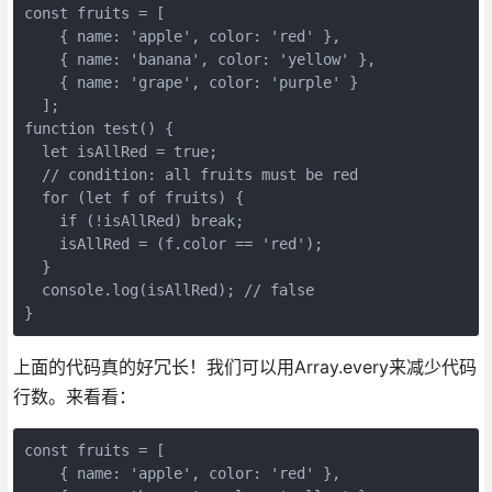
const fruits = [

    { name: 'apple', color: 'red' },

    { name: 'banana', color: 'yellow' },

    { name: 'grape', color: 'purple' }

  ];

function test() {

  let isAllRed = true;

  // condition: all fruits must be red

  for (let f of fruits) {

    if (!isAllRed) break;

    isAllRed = (f.color == 'red');

  }

  console.log(isAllRed); // false

}
上面的代码真的好冗长！我们可以用Array.every来减少代码
行数。来看看：
const fruits = [

    { name: 'apple', color: 'red' },
