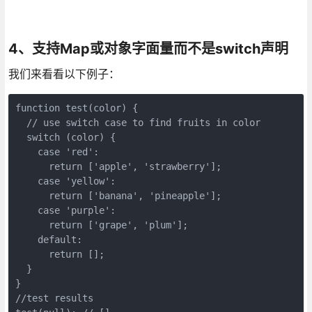
4、支持Map或对象字面量而不是switch声明
我们来看看以下例子：
function test(color) {

  // use switch case to find fruits in color

  switch (color) {

    case 'red':

      return ['apple', 'strawberry'];

    case 'yellow':

      return ['banana', 'pineapple'];

    case 'purple':

      return ['grape', 'plum'];

    default:

      return [];

  }

}

//test results
