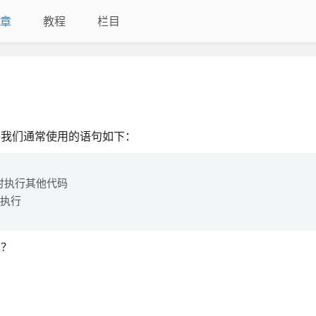
章
教程
栏目
，我们通常使用的语句如下：
码
se 时执行其他代码
一来执行
呢？