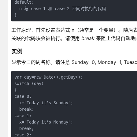
default:

  n 与 case 1 和 case 2 不同时执行的代码

}
工作原理：首先设置表达式 n（通常是一个变量）。随后表达
关联的代码块会被执行。请使用
break
来阻止代码自动地向
实例
显示今日的周名称。请注意 Sunday=0, Monday=1, Tuesd
var day=new Date().getDay();

switch (day)

{

case 0:

  x="Today it's Sunday";

  break;

case 1:

  x="Today it's Monday";

  break;

case 2:
