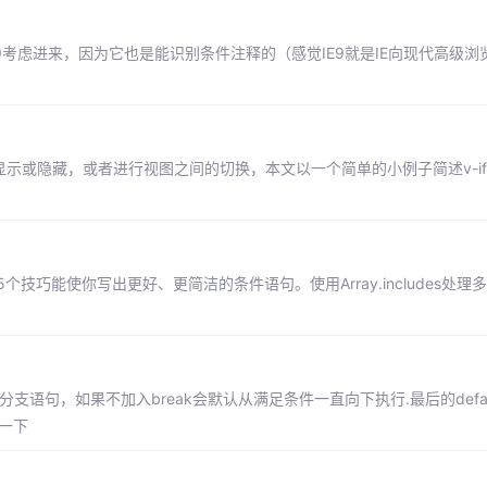
考虑进来，因为它也是能识别条件注释的（感觉IE9就是IE向现代高级浏
显示或隐藏，或者进行视图之间的切换，本文以一个简单的小例子简述v-i
5个技巧能使你写出更好、更简洁的条件语句。使用Array.includes处
分支语句，如果不加入break会默认从满足条件一直向下执行.最后的defau
意一下