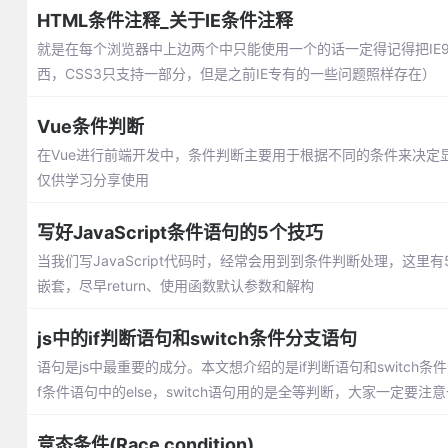
HTML条件注释_关于IE条件注释
就是在每个浏览器中上边两个中只能使用一个的话一定得记得把IE9
西，CSS3只支持一部分，但是之前IE专有的一些问题照样存在）
Vue条件判断
在Vue进行前端开发中，条件判断主要用于根据不同的条件来决定
仅供学习分享使用
写好JavaScript条件语句的5个技巧
当我们写JavaScript代码时，经常会用到到条件判断处理，这里有
嵌套，尽早return、使用函数默认参数和解构
js中的if判断语句和switch条件分支语句
语句是js中最重要的成分。本文想介绍的是if判断语句和switch条件
f条件语句中的else，switch语句用的是全等判断，大家一定要注
竞态条件(Race condition)