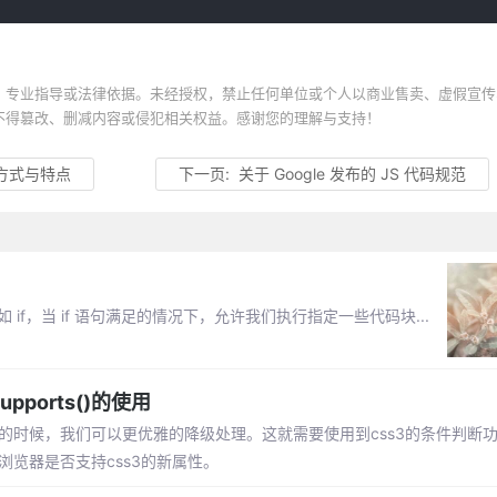
、专业指导或法律依据。未经授权，禁止任何单位或个人以商业售卖、虚假宣传
不得篡改、删减内容或侵犯相关权益。感谢您的理解与支持！
入方式与特点
下一页:
关于 Google 发布的 JS 代码规范
if，当 if 语句满足的情况下，允许我们执行指定一些代码块...
upports()的使用
的时候，我们可以更优雅的降级处理。这就需要使用到css3的条件判断功
来检测浏览器是否支持css3的新属性。