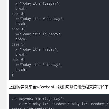
  x="Today it's Tuesday";

  break;

case 3:

  x="Today it's Wednesday";

  break;

case 4:

  x="Today it's Thursday";

  break;

case 5:

  x="Today it's Friday";

  break;

case 6:

  x="Today it's Saturday";

  break;

}
上面的实例来自w3school，我们可以使用数组来简写如下
var day=new Date().getDay(),

    arr=["Today it's Sunday","Today it's Monday","