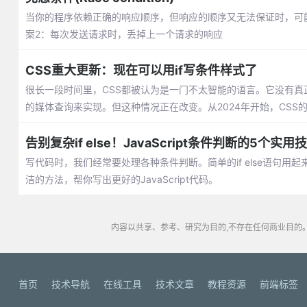
当你的程序依赖正确的响应顺序，但响应的顺序又无法保证时，可
案2：每次发送请求时，丢掉上一个请求的响应
CSS重大更新：现在可以用if写条件样式了
很长一段时间里，CSS都被认为是一门不太智能的语言。它没有真正
的媒体查询来实现。但这种情况正在改变。从2024年开始，CSS
告别复杂if else！JavaScript条件判断的5个实用
写代码时，我们经常要处理各种条件判断。简单的if else语句
洁的方法，帮你写出更好的JavaScript代码。
内容以共享、参考、研究为目的,不存在任何商业目的。
首页
技术导航
在线工具
技术文章
教程资源
前端标签