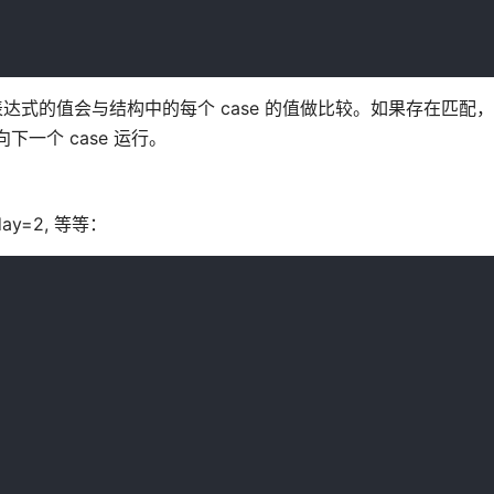
式的值会与结构中的每个 case 的值做比较。如果存在匹配，则
下一个 case 运行。
ay=2, 等等：