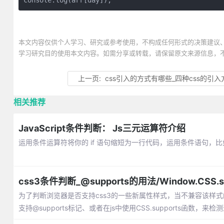
console.log(arr[day]);
本文内容仅供个人学习、研究或参考使用，不构成任何形式的决策建议
学习研究目的使用本文内容。如需分享或转载，请保留原文来源信息，
上一页:
css引入的方式有哪些_四种css的引
相关推荐
JavaScript条件判断： Js三元运算符介绍
运用条件运算符将你的 if 语句缩短为一行代码，运用条件语句，比如 
css3条件判断_@supports的用法/Window.CSS.s
为了判断浏览器是否支持css3的一些新属性样式，当不兼容该样式
支持@supports标记、或者在js中使用CSS.supports函数，