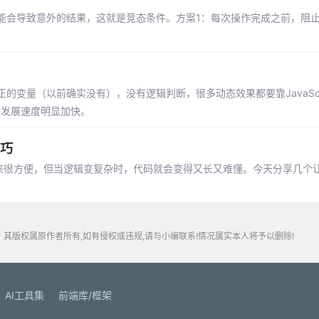
能会导致意外的结果，这就是竞态条件。方案1：每次操作完成之前，阻
的变量（以前确实没有），没有逻辑判断，很多动态效果都要靠JavaScr
的发展速度明显加快。
技巧
用起来很方便，但当逻辑变复杂时，代码就会变得又长又难懂。今天分享几个
其版权属原作者所有,如有侵权或违规,请与小编联系!情况属实本人将予以删除!
AI工具集
前端库/框架