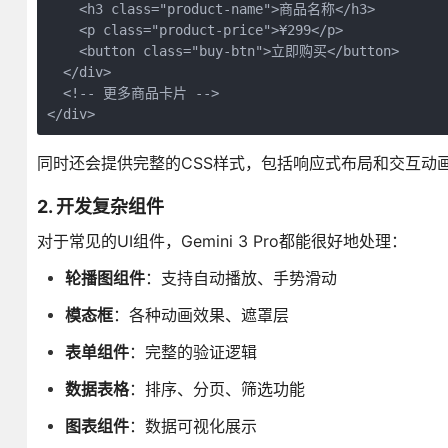
    <h3 class="product-name">商品名称</h3>

    <p class="product-price">¥299</p>

    <button class="buy-btn">立即购买</button>

  </div>

  <!-- 更多商品卡片 -->

</div>
同时还会提供完整的CSS样式，包括响应式布局和交互动
2. 开发复杂组件
对于常见的UI组件，Gemini 3 Pro都能很好地处理：
轮播图组件
：支持自动播放、手势滑动
模态框
：各种动画效果、遮罩层
表单组件
：完整的验证逻辑
数据表格
：排序、分页、筛选功能
图表组件
：数据可视化展示