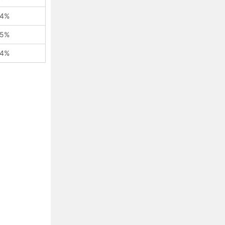
4%
5%
4%