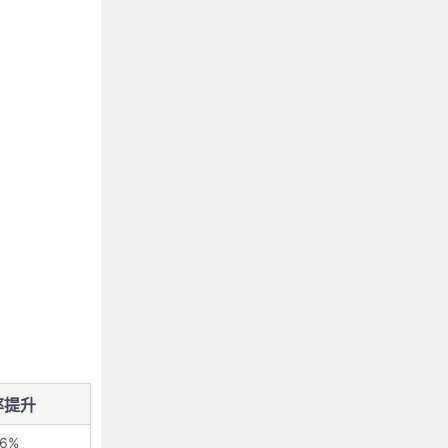
率提升
6%