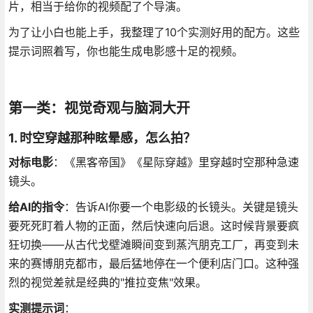
片，相当于给你的视频配了个导演。
为了让小白也能上手，我整理了10个实测好用的配方。这些
提示词照着写，你也能生成电影感十足的视频。
第一类：视觉奇观与脑洞大开
1. 时空穿越那种眩晕感，怎么拍？
对标电影
：《黑客帝国》《星际穿越》里穿越时空那种急速
镜头。
给AI的指令
：告诉AI你要一个电影级的长镜头。关键是镜头
要死死盯着人物的正面，然后快速向后退。这时候背景要疯
狂切换——从古代戈壁滩瞬间变到蒸汽朋克工厂，再变到未
来的赛博朋克都市，最后猛地停在一个便利店门口。这种强
烈的视觉差就是经典的"推拉变焦"效果。
实测提示词
：