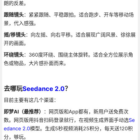
朗的反差。
跟随镜头
：紧紧跟随、平稳跟拍。适合跑步、开车等移动场
景，代入感强。
摇/移镜头
：向左摇、向右平移。适合展现广阔风景、徐徐展
开的画面。
环绕镜头
：360度环绕、围绕主体旋转。适合全方位展示角
色或物品，大片感扑面而来。
去哪玩
Seedance 2.0
？
目前主要有这几个渠道：
即梦AI（最推荐）
：网页版和App都有，新用户送免费次
数。网页版用抖音扫码登录就行，在视频生成界面手动选
Se
edance 2.0
模型。生成5秒视频消耗25积分，每天送120积
分，够玩。