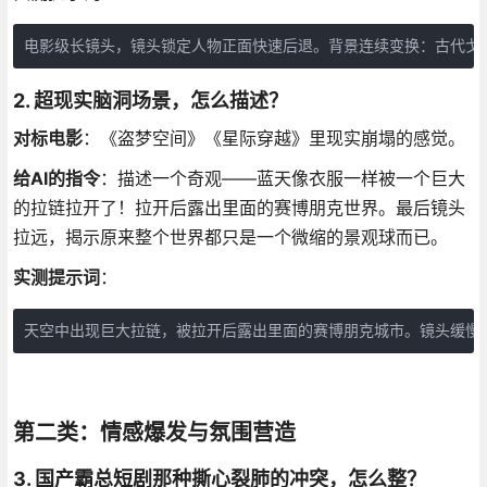
电影级长镜头，镜头锁定人物正面快速后退。背景连续变换：古代戈壁
2. 超现实脑洞场景，怎么描述？
对标电影
：《盗梦空间》《星际穿越》里现实崩塌的感觉。
给AI的指令
：描述一个奇观——蓝天像衣服一样被一个巨大
的拉链拉开了！拉开后露出里面的赛博朋克世界。最后镜头
拉远，揭示原来整个世界都只是一个微缩的景观球而已。
实测提示词
：
天空中出现巨大拉链，被拉开后露出里面的赛博朋克城市。镜头缓慢
第二类：情感爆发与氛围营造
3. 国产霸总短剧那种撕心裂肺的冲突，怎么整？