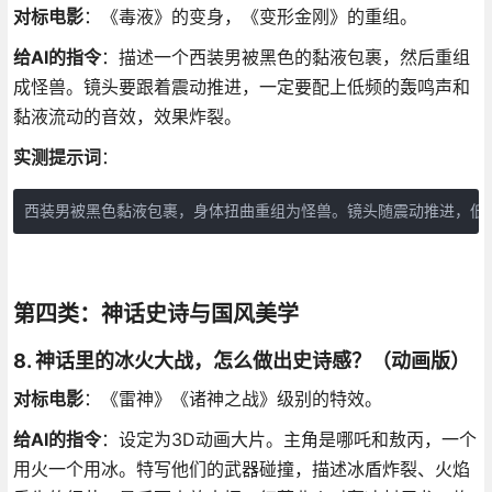
对标电影
：《毒液》的变身，《变形金刚》的重组。
给AI的指令
：描述一个西装男被黑色的黏液包裹，然后重组
成怪兽。镜头要跟着震动推进，一定要配上低频的轰鸣声和
黏液流动的音效，效果炸裂。
实测提示词
：
西装男被黑色黏液包裹，身体扭曲重组为怪兽。镜头随震动推进，低
第四类：神话史诗与国风美学
8. 神话里的冰火大战，怎么做出史诗感？（动画版）
对标电影
：《雷神》《诸神之战》级别的特效。
给AI的指令
：设定为3D动画大片。主角是哪吒和敖丙，一个
用火一个用冰。特写他们的武器碰撞，描述冰盾炸裂、火焰