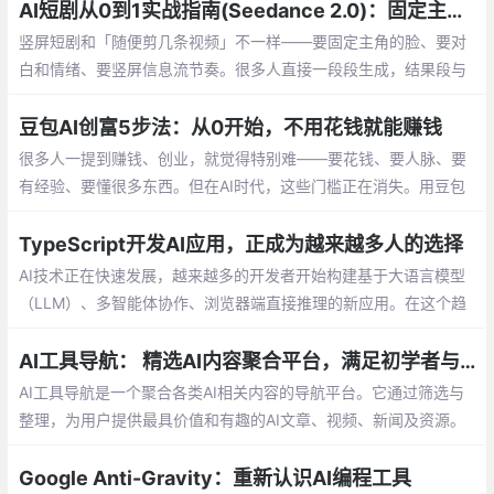
AI短剧从0到1实战指南(Seedance 2.0)：固定主角不跳脸，1小时出一集竖屏爽剧
竖屏短剧和「随便剪几条视频」不一样——要固定主角的脸、要对
白和情绪、要竖屏信息流节奏。很多人直接一段段生成，结果段与
段之间人物换脸、情绪接不上。
豆包AI创富5步法：从0开始，不用花钱就能赚钱
很多人一提到赚钱、创业，就觉得特别难——要花钱、要人脉、要
有经验、要懂很多东西。但在AI时代，这些门槛正在消失。用豆包
这样的AI工具，普通人也能零成本、零风险地开始赚钱。
TypeScript开发AI应用，正成为越来越多人的选择
AI技术正在快速发展，越来越多的开发者开始构建基于大语言模型
（LLM）、多智能体协作、浏览器端直接推理的新应用。在这个趋
势下，TypeScript 凭借其优秀的类型检查、完善的工具支持和活跃
的社区
AI工具导航： 精选AI内容聚合平台，满足初学者与专业用户需求
AI工具导航是一个聚合各类AI相关内容的导航平台。它通过筛选与
整理，为用户提供最具价值和有趣的AI文章、视频、新闻及资源。
无论您是对AI感兴趣的初学者，还是深耕AI领域的专家，AI工具导
航都能满足您的需求，帮助您了解AI的最新发展和应用。
Google Anti-Gravity：重新认识AI编程工具