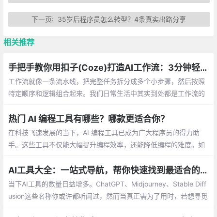
下一页:
35岁后程序员怎么转型？4条真实出路分享
相关推荐
手把手教你用扣子(Coze)打造AI工作流：3分钟轻松上手
工作流就像一条流水线，把完整任务拆分成多个小步骤，然后按照
特定顺序和逻辑组合起来。我们日常生活中其实到处都是工作流的
例子。只要是这种规律性的工作流程，都可以尝试用AI工作流来实
现自动化。
热门 AI 编程工具有哪些？哪款更适合你？
在科技飞速发展的当下，AI 编程工具已成为广大程序员的得力助
手。这些工具不仅能大幅提升编程效率，还能降低编程的难度。如
果你还没用过这些工具，可能会在开发效率上落后于别人。
AI工具大全：一站式导航，帮你快速找到最适合的工具
当下AI工具的数量日益增多。ChatGPT、Midjourney、Stable Diff
usion这些名称你或许都听闻过，然而当真正需为了用时，若想寻觅
一款契合自身需求的工具，通常要在网页上花费不少时间去查找。