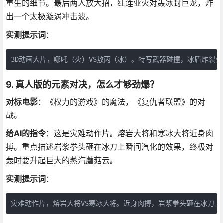
重生的细节。最后两人放大招，红莲业火对轰冰封巨龙，炸
出一个太极漩涡冲击波。
实测提示词
：
3D动画大片，哪吒（火）VS敖丙（冰）。特写武器碰撞，冰盾炸裂
9. 真人版的元素对决，怎么才够劲爆？
对标电影
：《权力的游戏》的魔法，《复仇者联盟》的对
战。
给AI的指令
：这是灾难动作片。熔岩大将和寒冰大将近身肉
搏。重点描述岩浆拳头砸在冰刀上瞬间汽化的效果，终极对
轰时要升起巨大的蒸汽蘑菇云。
实测提示词
：
灾难动作片，熔岩大将VS寒冰大将。近身肉搏，岩浆拳头砸在冰刀