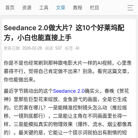
首页
资源
工具
文章
教程
栏目
Seedance 2.0做大片？这10个好莱坞配
方，小白也能直接上手
更新日期:
2026-02-28
阅读:
537
标签:
AI
你是不是也经常刷到那种跟电影大片一样的AI视频，心里羡
慕得不行，觉得自己肯定做不出来？别急。看完这篇文章，
你也能做出来。
最近字节跳动出的这个
Seedance 2.0
确实火，春晚《贺花
神》里那些巨型花束绽放、金鱼游弋的画面，全是它生成
的。它厉害在哪儿？一是能精准控制镜头怎么动（推拉摇
移、一镜到底都行），二是能让主角在不同画面里长得一
样，三是能模拟真实的物理效果（爆炸、流水、烟尘都像真
的）。最关键的是，它能让一个提示词就拍出有剧情的短