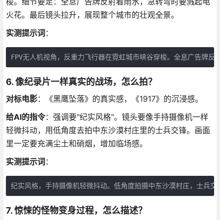
梭。细节要足：全息广告牌反射着雨水，急转弯时要溅起电
火花。最后镜头拉升，展现整个城市的壮观全景。
实测提示词
：
FPV无人机视角，反重力飞行器在霓虹城市峡谷穿梭。全息广告牌反
6. 像纪录片一样真实的战场，怎么拍？
对标电影
：《黑鹰坠落》的真实感，《1917》的沉浸感。
给AI的指令
：强调要"纪实风格"。镜头要像手持摄像机一样
轻微抖动，用低角度去拍中东沙漠村庄里的士兵交锋。画面
里一定要充满尘土和硝烟，增加临场感。
实测提示词
：
纪实风格，手持摄像机轻微抖动。低角度拍摄中东沙漠村庄，士兵交
7. 惊悚的怪物变身过程，怎么描述？