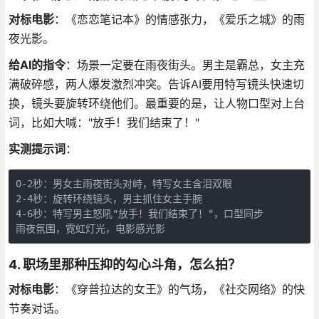
对标电影
：《恋恋笔记本》的情感张力，《爱乐之城》的雨
夜光影。
给AI的指令
：场景一定要在雨夜街头。男主是霸总，女主充
满破碎感，两人爆发激烈冲突。告诉AI要用特写镜头快速切
换，镜头要旋转环绕他们。最重要的是，让人物口型对上台
词，比如大喊："放手！我们结束了！"
实测提示词
：
0-2秒：男女主雨夜街头对峙，特写女主含泪双眼

2-4秒：旋转环绕镜头，男主抓住女主手腕

4-6秒：特写男主怒吼"放手！我们结束了！"，口型同步

雨夜氛围，霓虹灯光，电影感光影
4. 职场里那种压抑的勾心斗角，怎么拍？
对标电影
：《穿普拉达的女王》的气场，《社交网络》的快
节奏对话。