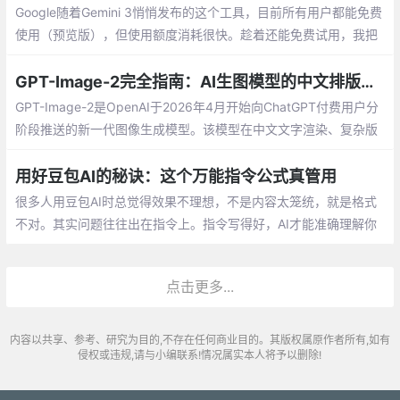
Google随着Gemini 3悄悄发布的这个工具，目前所有用户都能免费
使用（预览版），但使用额度消耗很快。趁着还能免费试用，我把
最值得关注的5个功能整理出来。
GPT-Image-2完全指南：AI生图模型的中文排版革命
GPT-Image-2是OpenAI于2026年4月开始向ChatGPT付费用户分
阶段推送的新一代图像生成模型。该模型在中文文字渲染、复杂版
式排版、风格迁移和UI还原方面实现了跨代升级，文字排版准确率
从前代的90-95%跃升至99%以上
用好豆包AI的秘诀：这个万能指令公式真管用
很多人用豆包AI时总觉得效果不理想，不是内容太笼统，就是格式
不对。其实问题往往出在指令上。指令写得好，AI才能准确理解你
的需求。经过多次实践，我总结出一个万能指令公式，能大大提高
AI输出的质量。
点击更多...
内容以共享、参考、研究为目的,不存在任何商业目的。其版权属原作者所有,如有
侵权或违规,请与小编联系!情况属实本人将予以删除!