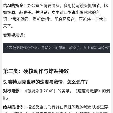
给AI的指令
：办公室色调要冷灰。多用特写镜头抓细节，比
如皱眉、敲桌子。关键是让女主对口型说出冷冰冰的台
词："我不满意，重新做吧"。配合环境音，压迫感一下就上
来了。
实测提示词
：
冷灰色调现代办公室，特写女上司皱眉、敲桌子。女上司冷漠说出"
第三类：硬核动作与炸裂特效
5. 赛博朋克世界的速度与激情，怎么追车？
对标电影
：《银翼杀手2049》的美学，《速度与激情》的调
度。
给AI的指令
：描述反重力飞行器在霓虹闪烁的城市峡谷里穿