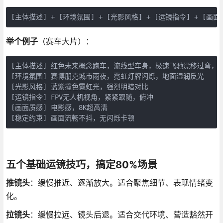
[主体描述] + [环境氛围] + [光影风格] + [运镜指令] + [画面
举个例子
（赛车大片）：
[主体描述] 红色未来概念跑车，流线型车身，极速飞驰漂移过弯，激
[环境氛围] 赛博朋克城市雨夜，霓虹灯牌闪烁，地面湿润反光

[光影风格] 蓝紫撞色霓虹光，强烈明暗对比

[运镜指令] FPV无人机视角，紧紧跟随，俯冲

[画面质感] 电影感，8K超高清

[稳定约束] 画面流畅不抖，无闪烁卡顿
五个基础运镜技巧，搞定80%场景
推镜头
：缓慢推近、逐渐放大。适合聚焦细节、表现情绪变
化。
拉镜头
：缓慢拉远、镜头后退。适合交代环境、营造豁然开