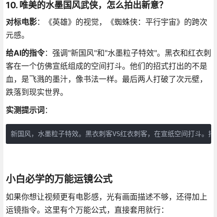
10. 唯美的水墨国风武侠，怎么拍出新意？
对标电影
：《英雄》的视觉，《蜘蛛侠：平行宇宙》的跨次
元感。
给AI的指令
：强调"新国风"和"水墨粒子特效"。黑衣和红衣刺
客在一个仿佛宣纸组成的空间打斗。他们的招式打出的不是
血，是飞溅的墨汁，像书法一样。最后两人打破了次元壁，
跌落到现实世界。
实测提示词
：
新国风，水墨粒子特效。黑衣刺客VS红衣刺客，在宣纸空间打斗。
小白必学的万能运镜公式
如果你想让视频更有电影感，光有画面描述不够，还得加上
运镜指令。这里有个万能公式，直接套用就行：