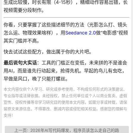
生成比较慢，时长有限（4-15秒），精细动作容易出错，长
视频需要分段制作。
你看，只要掌握了这些描述细节的方法（光影怎么打、镜头
怎么运、物理效果啥样），用
Seedance 2.0
做"电影感"视频
其实门槛并不高。
快去试试这些配方，做出属于你的大片吧。
最后说句大实话
：工具的门槛正在变低，未来拼的不是谁会
用AI，而是谁先行动起来，抢得先机。早起的鸟儿有虫吃，
早做是风口，晚了只能打螺丝。
本文内容仅供个人学习、研究或参考使用，不构成任何形式的决策建议、
专业指导或法律依据。未经授权，禁止任何单位或个人以商业售卖、虚假
宣传、侵权传播等非学习研究目的使用本文内容。如需分享或转载，请保
留原文来源信息，不得篡改、删减内容或侵犯相关权益。感谢您的理解与
支持！
上一页:
2026年AI写代码爆发，程序员该怎么走自己的路