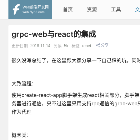
Web前端开发网
首页
资源
工具
文
web.fly63.com
grpc-web与react的集成
分享
更新日期:
2018-11-14
阅读:
5k
标签:
react
很久没写总结了，在这里跟大家分享一下自己踩的坑，同
大致流程：
使用create-react-app脚手架生成react相关部
务器进行通信，只不过这里采用支持rpc通信的grpc-web来
作为代理
概念类：