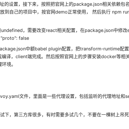
求地址的设置，接下来，按照把官网上的package.json相关依赖
js文件放到自己的项目中，按官网demo正常使用， 然后执行 npm run 
defined，需要改变react相关配置，在package.json中修改esli
roto": false
ge.json中额babel plugin配置，把transform-runtim
顺利完成编译，client端完成。然后按照官网上的步骤安装docker等
代理环境。
voy.yaml文件，里面是一些代理设置，包括监听的代理地址和se
要多试下，第三方库很多，有时需要多试几个，不要在一棵树上吊