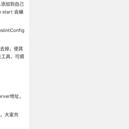
包名添加到自己
start 会编
ntConfig
e配置去掉，使其
相关工具，可顺
rver地址，
死，大家共