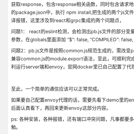
获取response，包含response相关函数，同时包含请
的package.json中，执行 npm install,把生成的两个
译报错，这里涉及到react和grpc集成的两个问题点，
问题1： react的eslint检测，会检测出pb.js文件的部分变量un
参数，在globals里面添加 "$": false, "COMPILED": false, "p
问题2：pb.js文件是按照common.js规范生成的，需改变packa
兼容common.js的module.export语法，至此，可
利运行server端和envoy，官网docker里已自己配置了
至此，一个简单的通信应该可以正常完成。
如果要自己配置envoy代理的话，需要先看下demo里的en
后面认真看下，再回来更新envoy这部分内容。
ps: 各种安装，各种报错，还有端口冲突问题，凡事都
勉。