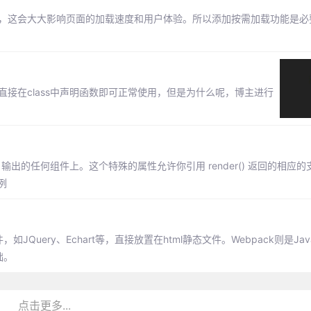
资源，这会大大影响页面的加载速度和用户体验。所以添加按需加载功能是
，之后直接在class中声明函数即可正常使用，但是为什么呢，博主进行
r() 输出的任何组件上。这个特殊的属性允许你引用 render() 返回的相应的
例
ery、Echart等，直接放置在html静态文件。Webpack则是JavaS
础。
点击更多...