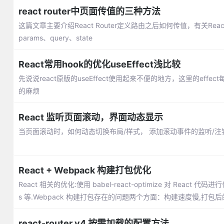
react router中页面传值的三种方法
这篇文章主要介绍React Router定义路由之后如何传值，有关React和Re
params、query、state
React常用hook的优化useEffect浅比较
先说说react原版的useEffect使用起来不便的地方，这里的e
的麻烦
React 监听页面滚动，界面动态显示
当页面滚动时，如何动态切换布局/样式， 添加滚动事件的监听/注
React + Webpack 构建打包优化
React 相关的优化:使用 babel-react-optimize 对 React
s 等.Webpack 构建打包存在的问题两个方面：构建速度慢,打包
react-router v4 按需加载的配置方法