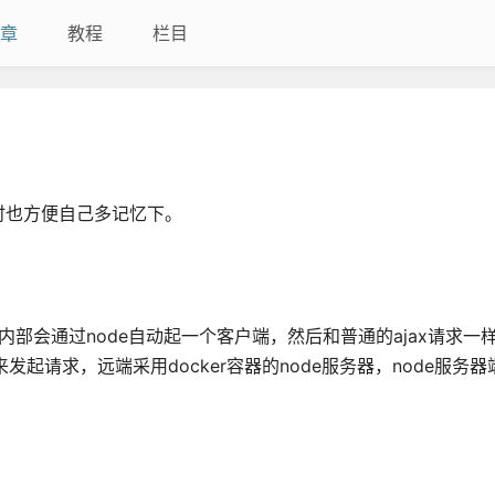
章
教程
栏目
时也方便自己多记忆下。
分，脚手架内部会通过node自动起一个客户端，然后和普通的ajax请求
发起请求，远端采用docker容器的node服务器，node服务器端