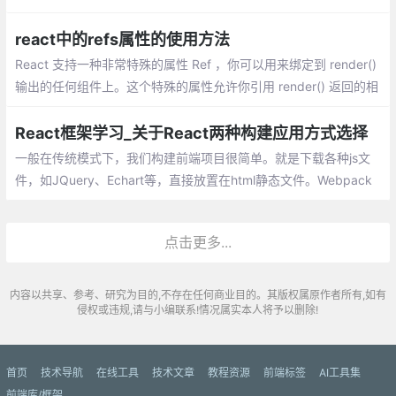
务器进行通信，只不过这里采用支持rpc通信的grpc-web来发起请
求，远端采用docker容器的node服务器，node服务器端使用envo
react中的refs属性的使用方法
y作为代理
React 支持一种非常特殊的属性 Ref ，你可以用来绑定到 render()
输出的任何组件上。这个特殊的属性允许你引用 render() 返回的相
应的支撑实例（ backing instance ）。这样就可以确保在任何时间
总是拿到正确的实例
React框架学习_关于React两种构建应用方式选择
一般在传统模式下，我们构建前端项目很简单。就是下载各种js文
件，如JQuery、Echart等，直接放置在html静态文件。Webpack
则是JavaScript中比较知名的打包工具。这两个构建工具构成了Re
act应用快速搭建的基础。
点击更多...
内容以共享、参考、研究为目的,不存在任何商业目的。其版权属原作者所有,如有
侵权或违规,请与小编联系!情况属实本人将予以删除!
首页
技术导航
在线工具
技术文章
教程资源
前端标签
AI工具集
前端库/框架