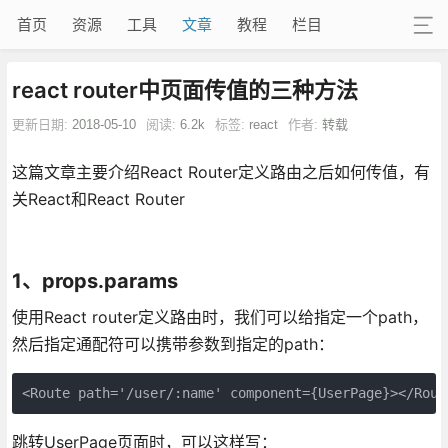
首页
资源
工具
文章
教程
栏目
react router中页面传值的三种方法
更新日期:
2018-05-10
阅读:
6.2k
标签:
react
作者:
转载
这篇文章主要介绍React Router定义路由之后如何传值，有
关React和React Router
1、props.params
使用React router定义路由时，我们可以给指定一个path，
然后指定通配符可以携带参数到指定的path：
<Route path='/user/:name' component={UserPage}></Rout
跳转UserPage页面时，可以这样写：