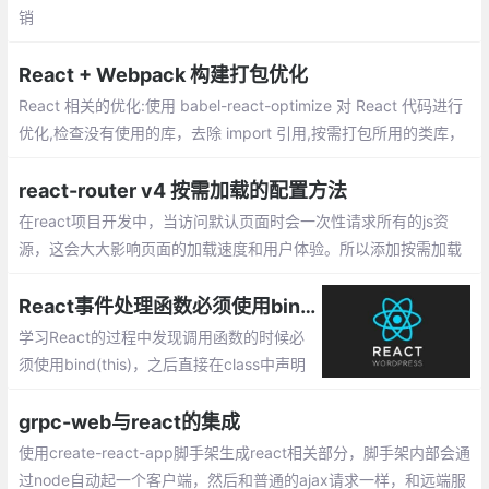
销
React + Webpack 构建打包优化
React 相关的优化:使用 babel-react-optimize 对 React 代码进行
优化,检查没有使用的库，去除 import 引用,按需打包所用的类库，
比如 lodash 、echarts 等.Webpack 构建打包存在的问题两个方
面：构建速度慢,打包后的文件体积过大
react-router v4 按需加载的配置方法
在react项目开发中，当访问默认页面时会一次性请求所有的js资
源，这会大大影响页面的加载速度和用户体验。所以添加按需加载
功能是必要的，以下是配置按需加载的方法
React事件处理函数必须使用bind(this)的原因
学习React的过程中发现调用函数的时候必
须使用bind(this)，之后直接在class中声明
函数即可正常使用，但是为什么呢，博主进
行了一番查阅，总结如下。
grpc-web与react的集成
使用create-react-app脚手架生成react相关部分，脚手架内部会通
过node自动起一个客户端，然后和普通的ajax请求一样，和远端服