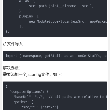
alias
: {

            src: path.
join
(__dirname, 
'src'
),

       },

       plugins: [

new
 ModuleScopePlugin(appSrc, [appPackageJ
       ],

// 文件导入
import
 { 
namespace
, getStaffs 
as
 actionGetStaffs, add
解决办法：
需要添加一个jsconfig文件，如下：
{

"compilerOptions"
: {

"baseUrl"
: 
"./"
,  // all paths are relative to the
"paths"
: {

"src/*"
 : [
"src/*"
]   
