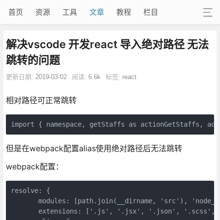
首页
资源
工具
文章
教程
栏目
解决vscode 开发react 导入绝对路径 无法
跳转的问题
更新日期:
2019-03-02
阅读:
6.6k
标签:
react
相对路径可正常跳转
import
 { 
namespace
, getStaffs 
as
 actionGetStaffs, add
但是在webpack配置alias使用绝对路径后无法跳转
webpack配置：
resolve: {

       modules: [path.
join
(__dirname, 
'src'
), 
'node_m
       extensions: [
'.js'
, 
'.jsx'
, 
'.json'
, 
'.scss'
, 