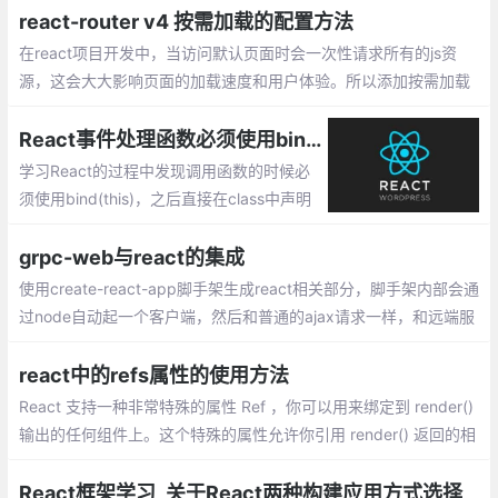
面：构建速度慢,打包后的文件体积过大
react-router v4 按需加载的配置方法
在react项目开发中，当访问默认页面时会一次性请求所有的js资
源，这会大大影响页面的加载速度和用户体验。所以添加按需加载
功能是必要的，以下是配置按需加载的方法
React事件处理函数必须使用bind(this)的原因
学习React的过程中发现调用函数的时候必
须使用bind(this)，之后直接在class中声明
函数即可正常使用，但是为什么呢，博主进
行了一番查阅，总结如下。
grpc-web与react的集成
使用create-react-app脚手架生成react相关部分，脚手架内部会通
过node自动起一个客户端，然后和普通的ajax请求一样，和远端服
务器进行通信，只不过这里采用支持rpc通信的grpc-web来发起请
求，远端采用docker容器的node服务器，node服务器端使用envo
react中的refs属性的使用方法
y作为代理
React 支持一种非常特殊的属性 Ref ，你可以用来绑定到 render()
输出的任何组件上。这个特殊的属性允许你引用 render() 返回的相
应的支撑实例（ backing instance ）。这样就可以确保在任何时间
总是拿到正确的实例
React框架学习_关于React两种构建应用方式选择