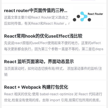
Markdown 和服务端渲染来完成静态网站生
成让他更强大。
react router中页面传值的三种方法
这篇文章主要介绍React Router定义路由之
后如何传值，有关React和React Router 。r
eact router中页面传值的三种方法：props.
params、query、state
React常用hook的优化useEffect浅比较
先说说react原版的useEffect使用起来不便的地方，这里的effect
每次更新都会执行，因为第三个参数一直是不等的，第二是在deps
依赖很多的时候是真的麻烦
React 监听页面滚动，界面动态显示
当页面滚动时，如何动态切换布局/样式， 添加滚动事件的监听/注
销
React + Webpack 构建打包优化
React 相关的优化:使用 babel-react-optimize 对 React 代码进行
优化,检查没有使用的库，去除 import 引用,按需打包所用的类库，
比如 lodash 、echarts 等.Webpack 构建打包存在的问题两个方