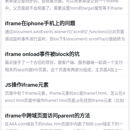
表单提交是同步的，会阻塞页面，可以将表单提交到一个iframe
中，父页面就不会阻塞了。需要设置form的target属性等于iframe
的name属性。服务器端只是单纯对表单提交的响应，可以返回一段
script脚本作为http响应流，执行javascript。
iframe在iphone手机上的问题
通过document.addEventListener(\\\"scroll\\\",function(){})对页面
滚动监听事件进行监听，但ios下$(document).scrollTop()值始终为
0，对页面监听无效。
iframe onload事件被block的坑
最近接手了一个古旧的项目，跟客户端、服务器端一起调一个支付
相关的app内嵌H5页面，这个页面有两部分组成，主页面A加上一
个最终支付页面B，B页面是通过iframe嵌入到A页面中的，A、B两
个页面之间的交互采用postMessage+hashChange
JS操作iframe元素
页面中有个iframe元素，iframe元素的src是iframe1.html，怎么在d
emo1.html页面中操作iframe1.html页面,js先找到iframe元素（比如
命名为：oIframe），那么oIframe.contentWindow就是iframe1.ht
ml这个页面的window
iframe中跨域页面访问parent的方法
在AAA.com域名下的index.htm页面中内嵌了BBB.com域名下的一