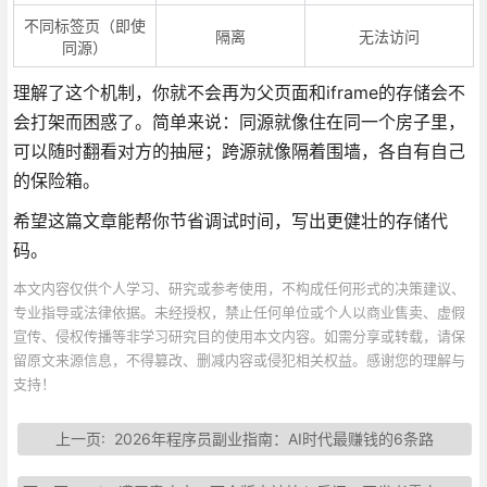
不同标签页（即使
隔离
无法访问
同源）
理解了这个机制，你就不会再为父页面和iframe的存储会不
会打架而困惑了。简单来说：同源就像住在同一个房子里，
可以随时翻看对方的抽屉；跨源就像隔着围墙，各自有自己
的保险箱。
希望这篇文章能帮你节省调试时间，写出更健壮的存储代
码。
本文内容仅供个人学习、研究或参考使用，不构成任何形式的决策建议、
专业指导或法律依据。未经授权，禁止任何单位或个人以商业售卖、虚假
宣传、侵权传播等非学习研究目的使用本文内容。如需分享或转载，请保
留原文来源信息，不得篡改、删减内容或侵犯相关权益。感谢您的理解与
支持！
上一页:
2026年程序员副业指南：AI时代最赚钱的6条路