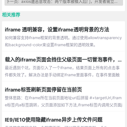
下一页:
axios遭恶意攻击：两个版本被植入后门，开发者需立即检查
相关推荐
iframe 透明兼容，设置iframe透明背景的方法
如何兼容支持iframe框架的背景透明。通过使用allowtransparency
和background-color来设置iframe框架的透明效果。
载入的iframe页面会挡住父级页面一切冒泡事件，怎么破?
最近遇到个坑，页面引入了一个iframe，结果页面上所有的点击事
件都失效了。解决办法是手动绑定iframe里面事件，在事件里面触
发当前窗口事件
iframe标签刷新页面停留在当前页
整体思路：在iframe所在当前页面地址url后拼接 #+targetUrl,ifram
e标签内a标签跳转，父页面添加如下方法,iframe标签内调用父页面j
s方法用 window.parent.jsfun() 调用。
IE9/IE10使用隐藏iframe异步上传文件问题