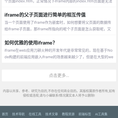
个页面index.htm，正常情况下iframe内部的index.htm页面是无法
访问父页面index.htm中的任何dom对象或者js函数的，因为跨域，
但我们经常又需要做一些参数回传的事情怎么办呢？以上的这种实
iframe的父子页面进行简单的相互传值
现方式就很好的解决了这个问题
当一个页面使用了iframe作为嵌套时，如何想要将父页面的数据传
给iframe子页面，那iframe所指向的呢个子页面是怎么获取呢，又
或者子页面的数据要给父页面使用，那么父页面又如何获取子页面
的数据呢？
如何优雅的使用iframe？
iframe在web应用刀耕火种的开发年代是非常常见的，现在基于No
de构建的前端应用嵌入iframe的场景越来越少了，但是在大型的we
b应用中也会经常遇见利用iframe嵌入多个前端应用于一套前端系统
中，方便用户在一个系统中去进行业务操作
点击更多...
内容以共享、参考、研究为目的,不存在任何商业目的。其版权属原作者所有,如有
侵权或违规,请与小编联系!情况属实本人将予以删除!
首页
技术导航
在线工具
技术文章
教程资源
前端标签
AI工具集