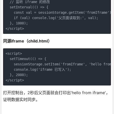
  // 监听 iframe 的修改

  setInterval(() => {

    const val = sessionStorage.getItem('fromIframe');

    if (val) console.log('父页面读取到:', val);

  }, 1000);

</script>
同源iframe（child.html）
<script>

  setTimeout(() => {

    sessionStorage.setItem('fromIframe', 'hello from i
    console.log('iframe 已写入');

  }, 2000);

</script>
打开控制台，2秒后父页面就会打印出'hello from iframe'，
证明数据实时同步。