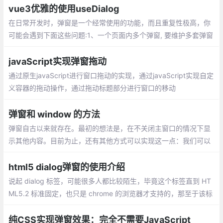
的值即刻。
vue3优雅的使用useDialog
在日常开发时，弹窗是一个经常使用的功能，而且重复性极高，你
可能会遇到下面这些问题:1、一个页面内多个弹窗, 要维护多套弹窗
状态,看的眼花缭乱2、弹窗内容比较简单，声明变量 + 模板语法的
方式写起来比较麻烦
javaScript实现弹窗拖动
通过原生javaScript进行窗口拖动的实现，通过javaScript实现自定
义容器的拖动操作，通过拖动标题部分进行窗口的移动
弹窗和 window 的方法
弹窗自古以来就存在。最初的想法是，在不关闭主窗口的情况下显
示其他内容。目前为止，还有其他方式可以实现这一点：我们可以
使用 fetch 动态加载内容，并将其显示在动态生成的 <div> 中。弹
窗并不是我们每天都会使用的东西。
html5 dialog弹窗的使用介绍
说起 dialog 标签，可能很多人都比较陌生，毕竟这个标签直到 HT
ML5.2 标准固定，也只是 chrome 的浏览器才支持的，那至于该标
签的用处，根据语义也可以很明显的理解到，会话
纯CSS实现弹窗效果：完全不需要JavaScript