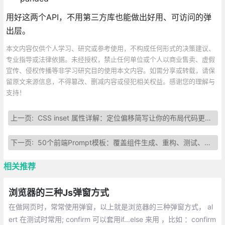
用好这两个API，不用第三方库也能做出好用、可访问的弹
出层。
本文内容仅供个人学习、研究或参考使用，不构成任何形式的决策建议、
专业指导或法律依据。未经授权，禁止任何单位或个人以商业售卖、虚假
宣传、侵权传播等非学习研究目的使用本文内容。如需分享或转载，请保
留原文来源信息，不得篡改、删减内容或侵犯相关权益。感谢您的理解与
支持！
上一页:
CSS inset 属性详解：定位偏移简写让你的布局代码更简洁
下一页:
50个前端Prompt模板：覆盖组件生成、重构、测试、性能优化等开发场景
相关推荐
浏览器的三种Js弹窗方式
在做网页时，常常使用弹窗，以上就是浏览器的三种弹窗方式， al
ert 在测试时常用; confirm 可以套用if...else 来用 ，比如 ：confirm