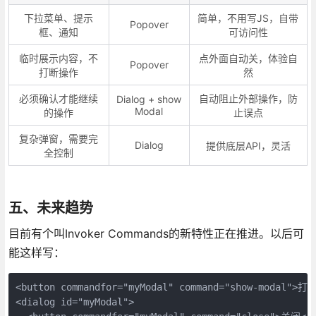
下拉菜单、提示
简单，不用写JS，自带
Popover
框、通知
可访问性
临时展示内容，不
点外面自动关，体验自
Popover
打断操作
然
必须确认才能继续
自动阻止外部操作，防
Dialog + show
Modal
的操作
止误点
复杂弹窗，需要完
Dialog
提供底层API，灵活
全控制
五、未来趋势
目前有个叫Invoker Commands的新特性正在推进。以后可
能这样写：
<button commandfor="myModal" command="show-modal">打开
<dialog id="myModal">
