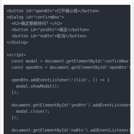
<button id="openBtn">打开确认框</button>

<dialog id="confirmBox">

  <h2>确定要删除吗？</h2>

  <button id="yesBtn">确定</button>

  <button id="noBtn">取消</button>

</dialog>

<script>

  const modal = document.getElementById('confirmBox');
  const openBtn = document.getElementById('openBtn');

  openBtn.addEventListener('click', () => {

    modal.showModal();

  });

  document.getElementById('yesBtn').addEventListener('
    modal.close();

  });

  document.getElementById('noBtn').addEventListener('c