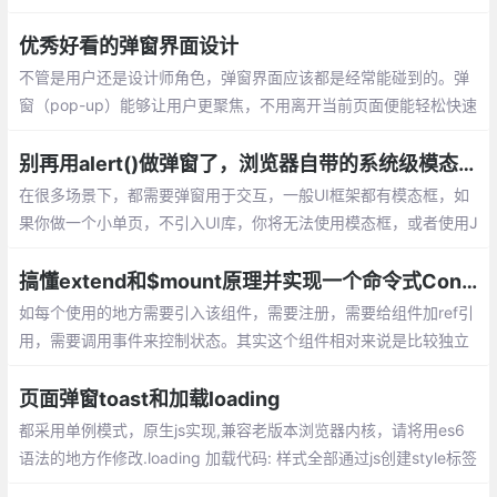
点击了确定做什么事情，点击了取消又做什么事情;prompt 弹窗输
入 ； 可以给网页设置密码。
优秀好看的弹窗界面设计
不管是用户还是设计师角色，弹窗界面应该都是经常能碰到的。弹
窗（pop-up）能够让用户更聚焦，不用离开当前页面便能轻松快速
地完成任务。 但是千篇一律的界面设计很容易让人忽略了它本身的
美感。
别再用alert()做弹窗了，浏览器自带的系统级模态框太好用了！
在很多场景下，都需要弹窗用于交互，一般UI框架都有模态框，如
果你做一个小单页，不引入UI库，你将无法使用模态框，或者使用J
avaScript自带的alert弹出提醒，或者是自己写，这都不是很便利。
搞懂extend和$mount原理并实现一个命令式Confirm弹窗组件
如每个使用的地方需要引入该组件，需要注册，需要给组件加ref引
用，需要调用事件来控制状态。其实这个组件相对来说是比较独立
的，我们在使用组件库的时候
页面弹窗toast和加载loading
都采用单例模式，原生js实现,兼容老版本浏览器内核，请将用es6
语法的地方作修改.loading 加载代码: 样式全部通过js创建style标签
注入head中，若需修改，请修改loadignStyle和loadignChildStyle