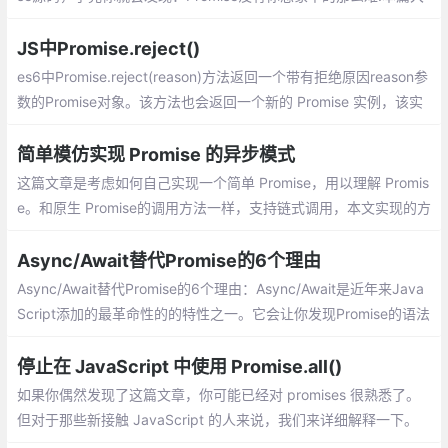
概分为以下步骤：实现简单的同步Promise、增加异步功能、增加
链式调用then、增加catch finally方法、增加all race 等方法、实现
JS中Promise.reject()
一个promise的延迟对象defer、最终测试
es6中Promise.reject(reason)方法返回一个带有拒绝原因reason参
数的Promise对象。该方法也会返回一个新的 Promise 实例，该实
例的状态为rejected。
简单模仿实现 Promise 的异步模式
这篇文章是考虑如何自己实现一个简单 Promise，用以理解 Promis
e。和原生 Promise的调用方法一样，支持链式调用，本文实现的方
法只能用于参考Promise的原理，还有很多特性没有实现，比如 rac
e，all 方法的实现。
Async/Await替代Promise的6个理由
Async/Await替代Promise的6个理由：Async/Await是近年来Java
Script添加的最革命性的的特性之一。它会让你发现Promise的语法
有多糟糕，而且提供了一个直观的替代方法。
停止在 JavaScript 中使用 Promise.all()
如果你偶然发现了这篇文章，你可能已经对 promises 很熟悉了。
但对于那些新接触 JavaScript 的人来说，我们来详细解释一下。
从本质上讲，Promise 对象表示异步操作的最终完成或失败。