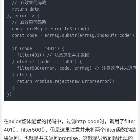
  // ui效果代码略

  return data

}, error => {

  // ui效果代码略

  const errMsg = error.toString()

  const code = errMsg.substr(errMsg.indexOf('code') + 
  if (code === '401') {

    filter401() // 注意这里并未返回

  } else if (code === '500') {

    filter500(error, code, errMsg) // 注意这里并未返回

  } else {

    return Promise.reject(new Error(error))

  }

})
在axios整体配置的代码中，过滤http code时，调用了filter
401()、filter500()，但是这里注意并未将两个filter函数的结
果返回，也就是并未返回promise，这就是导致问题出现的