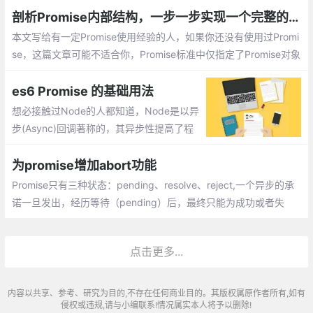
剖析Promise内部结构，一步一步实现一个完整的、能通过所有Test case的Promise类
本文写给有一定Promise使用经验的人，如果你还没有使用过Promi
se，这篇文章可能不适合你，Promise标准中仅指定了Promise对象
的then方法的行为，其它一切我们常见的方法/函数都并没有指定.
es6 Promise 的基础用法
想必接触过Node的人都知道，Node是以异
步(Async)回调著称的，其异步性提高了程
序的执行效率，但同时也减少了程序的可读
性。如果我们有几个异步操作，并且后一个
为promise增加abort功能
操作需要前一个操作返回的数据才能执行
Promise只有三种状态：pending、resolve、reject,一个异步的承
诺一旦发出，经历等待（pending）后，最终只能为成功或者失
败，中途无法取消（abort）。
点击更多...
内容以共享、参考、研究为目的,不存在任何商业目的。其版权属原作者所有,如有
侵权或违规,请与小编联系!情况属实本人将予以删除!