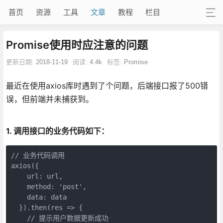
首页
资源
工具
文章
教程
栏目
Promise使用时应注意的问题
更新日期:
2018-11-19
阅读:
4.4k
标签:
Promise
最近在使用axios库时遇到了个问题，后端接口报了500错
误，但前端并未捕获到。
1. 调用接口的业务代码如下：
// 业务代码调用

axios({

    url: url,

    method: 'post',

    data: data

  }).then(res => {

    // 提示用户数据更新成功
