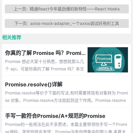
上一页:
精通React今年最劲爆的新特性——React Hooks
下一页:
axios-mock-adapter_一个axios调试好用的工具
相关推荐
你真的了解 Promise 吗？Promise 必知必会（十道题）
Promise 想必大家十分熟悉，想想就那么几
个 api，可是你真的了解 Promise 吗？本文
根据 Promise 的一些知识点总结了十道题，
看看你能做对几道。
Promise.resolve()详解
Promise.resolve等价于下面的写法,有时需要将现有对象转为 Promi
se 对象，Promise.resolve方法就起到这个作用。Promise.resolve
方法的参数分成四种情况。那么 then 返回的 Promise 将会成为接
受状态（resolve）
手写一款符合Promise/A+规范的Promise
Promise的一些用法在此不多赘述，本篇主要带领你手写一个Promi
se源码，学完你就会发现：Promise没有你想象中的那么难.本篇大