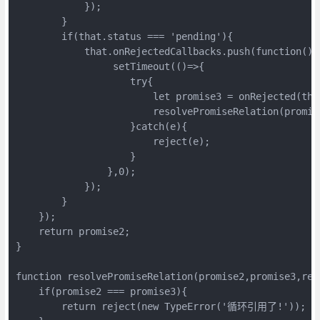
            });

        }

        if(that.status === 'pending'){

            that.onRejectedCallbacks.push(function(){

                 setTimeout(()=>{

                    try{

                        let promise3 = onRejected(that
                        resolvePromiseRelation(promis
                    }catch(e){

                        reject(e);

                    }

                },0);

            });

        }

    });

    return promise2;

}

function resolvePromiseRelation(promise2,promise3,reso
    if(promise2 === promise3){

        return reject(new TypeError('循环引用了!'));
