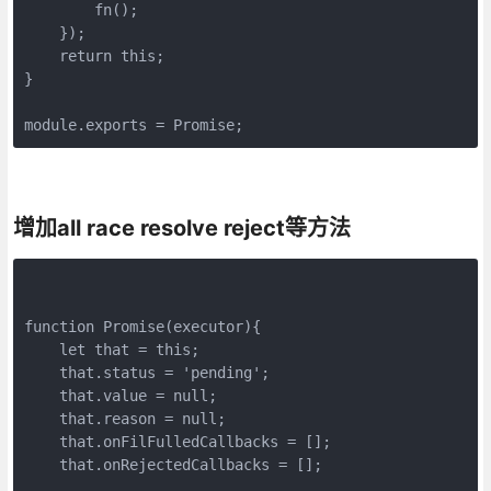
        fn();

    });

    return this;

}

module.exports = Promise;
增加all race resolve reject等方法
function Promise(executor){

    let that = this;

    that.status = 'pending';

    that.value = null;

    that.reason = null;

    that.onFilFulledCallbacks = [];

    that.onRejectedCallbacks = [];
