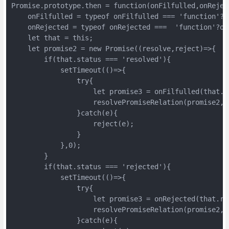
Promise.prototype.then = function(onFilfulled,onReject
    onFilfulled = typeof onFilfulled === 'function'?o
    onRejected = typeof onRejected ===  'function'?on
    let that = this;

    let promise2 = new Promise((resolve,reject)=>{

        if(that.status === 'resolved'){

            setTimeout(()=>{

                try{

                    let promise3 = onFilfulled(that.va
                    resolvePromiseRelation(promise2,p
                }catch(e){

                    reject(e);

                }

            },0);

        }

        if(that.status === 'rejected'){

            setTimeout(()=>{

                try{

                    let promise3 = onRejected(that.rea
                    resolvePromiseRelation(promise2,p
                }catch(e){
