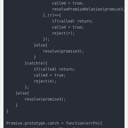
                    called = true;

                    resolvePromiseRelation(promise3,p
                },(r)=>{

                    if(called) return;

                    called = true;

                    reject(r);

                });

            }else{

                resolve(promise3);

            }

        }catch(e){

            if(called) return;

            called = true;

            reject(e);

        };

    }else{

        resolve(promise3);

    }

}

Promise.prototype.catch = function(errFn){
