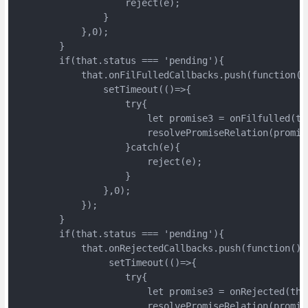
                    reject(e);

                }

            },0);

        }

        if(that.status === 'pending'){

            that.onFilFulledCallbacks.push(function(){
                setTimeout(()=>{

                    try{

                        let promise3 = onFilfulled(tha
                        resolvePromiseRelation(promis
                    }catch(e){

                        reject(e);

                    }

                },0);

            });

        }

        if(that.status === 'pending'){

            that.onRejectedCallbacks.push(function(){

                 setTimeout(()=>{

                    try{

                        let promise3 = onRejected(that
                        resolvePromiseRelation(promis