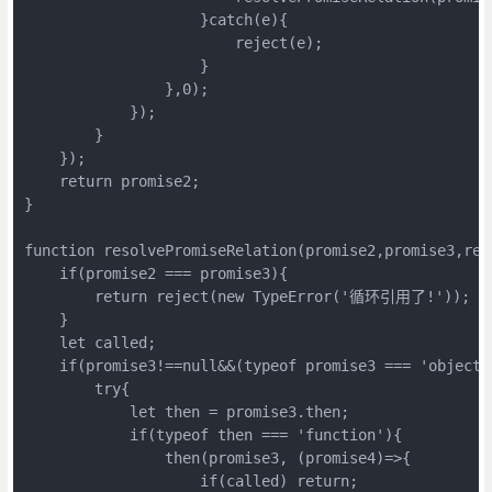
                    }catch(e){

                        reject(e);

                    }

                },0);

            });

        }

    });

    return promise2;

}

function resolvePromiseRelation(promise2,promise3,reso
    if(promise2 === promise3){

        return reject(new TypeError('循环引用了!'));

    }

    let called;

    if(promise3!==null&&(typeof promise3 === 'object'
        try{

            let then = promise3.then;

            if(typeof then === 'function'){

                then(promise3, (promise4)=>{

                    if(called) return;
