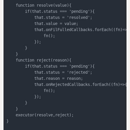
    function resolve(value){

        if(that.status === 'pending'){

            that.status = 'resolved';

            that.value = value;

            that.onFilFulledCallbacks.forEach((fn)=>{

                fn();

            });

        }

    }

    function reject(reason){

        if(that.status === 'pending'){

            that.status = 'rejected';

            that.reason = reason;

            that.onRejectedCallbacks.forEach((fn)=>{

                fn();

            });

        }

    }

    executor(resolve,reject);

}
