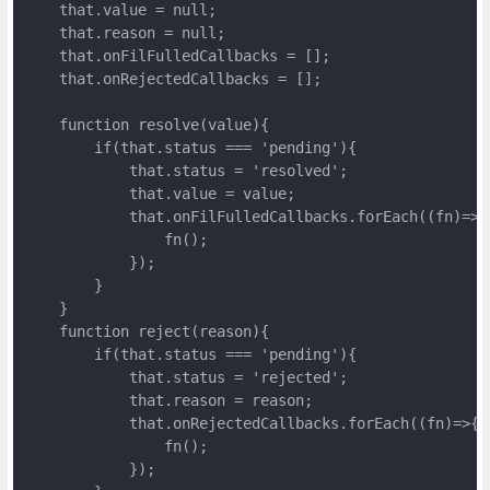
    that.value = null;

    that.reason = null;

    that.onFilFulledCallbacks = [];

    that.onRejectedCallbacks = [];

    function resolve(value){

        if(that.status === 'pending'){

            that.status = 'resolved';

            that.value = value;

            that.onFilFulledCallbacks.forEach((fn)=>{

                fn();

            });

        }

    }

    function reject(reason){

        if(that.status === 'pending'){

            that.status = 'rejected';

            that.reason = reason;

            that.onRejectedCallbacks.forEach((fn)=>{

                fn();

            });
