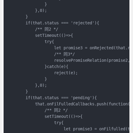
                }

            },0);

        }

        if(that.status === 'rejected'){

            /** 同2 */

            setTimeout(()=>{

                try{

                    let promise3 = onRejected(that.rea
                    /** 同3*/

                    resolvePromiseRelation(promise2,p
                }catch(e){

                    reject(e);

                }

            },0);

        }

        if(that.status === 'pending'){

            that.onFilFulledCallbacks.push(function(){
                /** 同2 */

                setTimeout(()=>{

                    try{

                        let promise3 = onFilfulled(tha