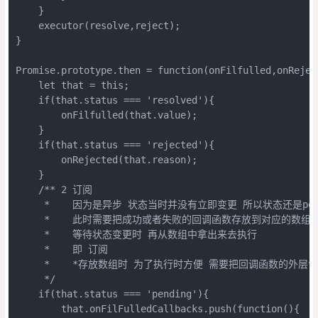
    }

    executor(resolve,reject);

}

Promise.prototype.then = function(onFilfulled,onReject
    let that = this;

    if(that.status === 'resolved'){

        onFilfulled(that.value);

    }

    if(that.status === 'rejected'){

        onRejected(that.reason);

    }

    /** 2 订阅

     *    因为是异步 状态当时并没有立即变更 所以状态还是pend
     *    此时需要把成功或者失败的回调函数存放到对应的数组中
     *    等待状态变更时 再从数组中拿出来去执行

     *    即 订阅

     *    *存放数组时 为了执行时方便 需要把回调函数的外层
     */

    if(that.status === 'pending'){

        that.onFilFulledCallbacks.push(function(){
