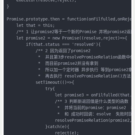
}

Promise.prototype.then = function(onFilfulled,onReject
    let that = this;

    /** 1 让promise2等于一个新的Promise 并将promise2返回 
    let promise2 = new Promise((resolve,reject)=>{

        if(that.status === 'resolved'){

            /** 2 因为返回了promise2 

             *  并且第3步resolvePromiseRelation函数中传
             *  而目前promise2并没有拿到

             *  所以加一个定时器 异步执行 等到promise2拿到
             *  再去执行 resolvePromiseRelation()方法
            setTimeout(()=>{

                try{

                    let promise3 = onFilfulled(that.va
                    /** 3 判断新返回值是什么类型的函数

                     *  并将当前的promise：promise2  
                     *  和 成功时回调：esolve  失败时
                    resolvePromiseRelation(promise2,p
                }catch(e){

                    reject(e);
