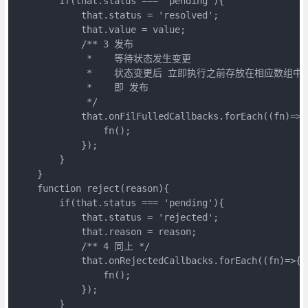
        if(that.status === 'pending'){

            that.status = 'resolved';

            that.value = value;

            /** 3 发布

             *    等待状态发生变更

             *    状态变更后 立即执行之前存放在相应数
             *    即 发布

             */

            that.onFilFulledCallbacks.forEach((fn)=>{

                fn();

            });

        }

    }

    function reject(reason){

        if(that.status === 'pending'){

            that.status = 'rejected';

            that.reason = reason;

            /** 4 同上 */

            that.onRejectedCallbacks.forEach((fn)=>{

                fn();

            });

        }
