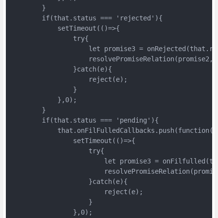
        }

        if(that.status === 'rejected'){

            setTimeout(()=>{

                try{

                    let promise3 = onRejected(that.rea
                    resolvePromiseRelation(promise2,p
                }catch(e){

                    reject(e);

                }

            },0);

        }

        if(that.status === 'pending'){

            that.onFilFulledCallbacks.push(function(){
                setTimeout(()=>{

                    try{

                        let promise3 = onFilfulled(tha
                        resolvePromiseRelation(promis
                    }catch(e){

                        reject(e);

                    }

                },0);
