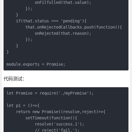
            onFilfulled(that.value);

        });

    }

    if(that.status === 'pending'){

        that.onRejectedCallbacks.push(function(){

            onRejected(that.reason);

        });

    }

}

module.exports = Promise;
代码测试：
let Promise = require('./myPromise');

let p1 = ()=>{

    return new Promise((resolve,reject)=>{

        setTimeout(function(){

            resolve('success.1');

            // reject('fail.');
