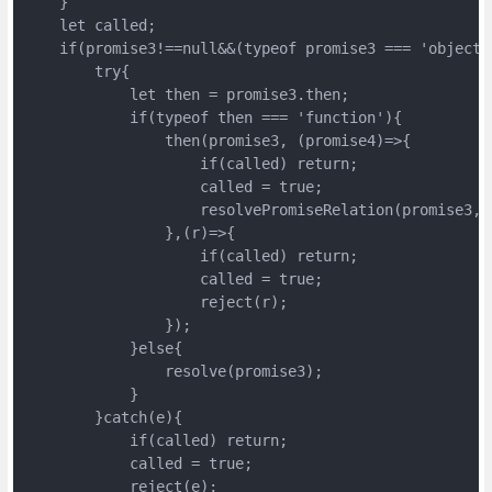
    }

    let called;

    if(promise3!==null&&(typeof promise3 === 'object'
        try{

            let then = promise3.then;

            if(typeof then === 'function'){

                then(promise3, (promise4)=>{

                    if(called) return;

                    called = true;

                    resolvePromiseRelation(promise3,p
                },(r)=>{

                    if(called) return;

                    called = true;

                    reject(r);

                });

            }else{

                resolve(promise3);

            }

        }catch(e){

            if(called) return;

            called = true;

            reject(e);
