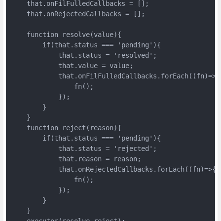
    that.onFilFulledCallbacks = [];

    that.onRejectedCallbacks = [];

    function resolve(value){

        if(that.status === 'pending'){

            that.status = 'resolved';

            that.value = value;

            that.onFilFulledCallbacks.forEach((fn)=>{

                fn();

            });

        }

    }

    function reject(reason){

        if(that.status === 'pending'){

            that.status = 'rejected';

            that.reason = reason;

            that.onRejectedCallbacks.forEach((fn)=>{

                fn();

            });

        }

    }

    executor(resolve,reject);
