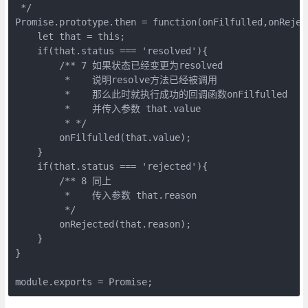
 */

Promise.prototype.then = function(onFilfulled,onReject
    let that = this;

    if(that.status === 'resolved'){

        /** 7 如果状态已经变更为resolved 

         *    说明resolve方法已经被调用

         *    那么此时就执行成功的回调函数onFilfulled

         *    并传入参数 that.value

         * */

        onFilfulled(that.value);

    }

    if(that.status === 'rejected'){

        /** 8 同上

         *    传入参数 that.reason

         */

        onRejected(that.reason);

    }

}

module.exports = Promise;