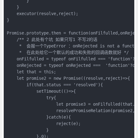
        }

    }

    executor(resolve,reject);

}

Promise.prototype.then = function(onFilfulled,onReject
    /** 2 此处有个坑 如果只写1 不写2的话

     *  会报一个TypeError ：onRejected is not a functio
     *  在此处给它一个默认的成功和失败的回调函数就好 */

    onFilfulled = typeof onFilfulled === 'function'?o
    onRejected = typeof onRejected ===  'function'?on
    let that = this;

    let promise2 = new Promise((resolve,reject)=>{

        if(that.status === 'resolved'){

            setTimeout(()=>{

                try{

                    let promise3 = onFilfulled(that.va
                    resolvePromiseRelation(promise2,p
                }catch(e){

                    reject(e);

                }

            },0);
