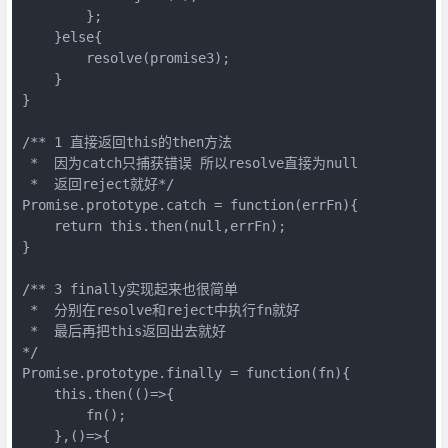
        };

    }else{

        resolve(promise3);

    }

}

/** 1 直接返回this的then方法

 *  因为catch只捕获错误 所以resolve直接为null

 *  返回reject就好*/

Promise.prototype.catch = function(errFn){

    return this.then(null,errFn);

}

/** 3 finally实现起来也很简单 

 *  分别在resolve和reject中执行fn就好 

 *  最后再把this返回出去就好

*/

Promise.prototype.finally = function(fn){

    this.then(()=>{

        fn();

    },()=>{
