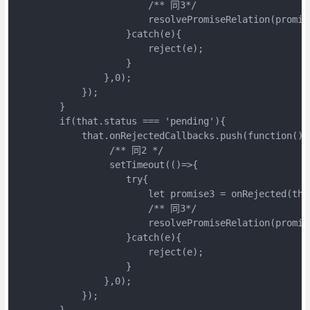
                        /** 同3*/

                        resolvePromiseRelation(promis
                    }catch(e){

                        reject(e);

                    }

                },0);

            });

        }

        if(that.status === 'pending'){

            that.onRejectedCallbacks.push(function(){

                 /** 同2 */

                 setTimeout(()=>{

                    try{

                        let promise3 = onRejected(that
                        /** 同3*/

                        resolvePromiseRelation(promis
                    }catch(e){

                        reject(e);

                    }

                },0);

            });

        }
