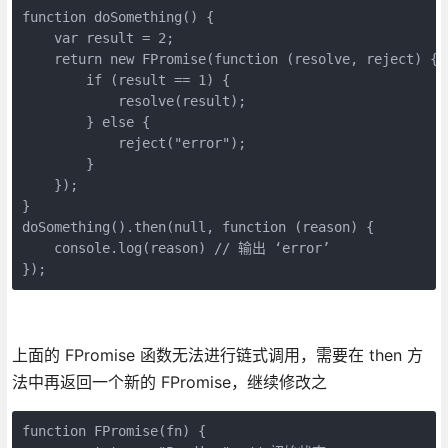
function doSomething() {

    var result = 2;

    return new FPromise(function (resolve, reject) {

        if (result == 1) {

            resolve(result);

        } else {

            reject("error");

        }

    });

}

doSomething().then(null, function (reason) {

    console.log(reason) // 输出 ‘error’

});
上面的 FPromise 函数无法进行链式调用，需要在 then 方
法中再返回一个新的 FPromise，继续修改之
function FPromise(fn) {
