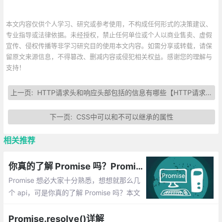
本文内容仅供个人学习、研究或参考使用，不构成任何形式的决策建议、
专业指导或法律依据。未经授权，禁止任何单位或个人以商业售卖、虚假
宣传、侵权传播等非学习研究目的使用本文内容。如需分享或转载，请保
留原文来源信息，不得篡改、删减内容或侵犯相关权益。感谢您的理解与
支持！
上一页:
HTTP请求头和响应头部包括的信息有哪些【HTTP请求头各字段解释】
下一页:
CSS中可以和不可以继承的属性
相关推荐
你真的了解 Promise 吗？Promise 必知必会（十道题）
Promise 想必大家十分熟悉，想想就那么几
个 api，可是你真的了解 Promise 吗？本文
根据 Promise 的一些知识点总结了十道题，
看看你能做对几道。
Promise.resolve()详解