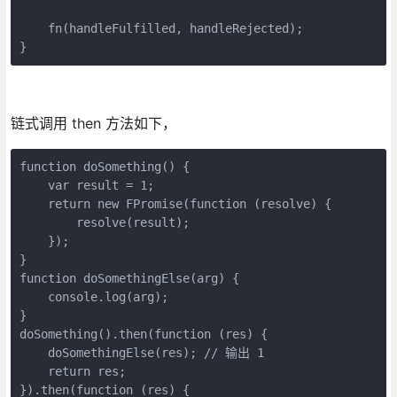
    fn(handleFulfilled, handleRejected);

}
链式调用 then 方法如下，
function doSomething() {

    var result = 1;

    return new FPromise(function (resolve) {

        resolve(result);

    });

}

function doSomethingElse(arg) {

    console.log(arg);

}

doSomething().then(function (res) {

    doSomethingElse(res); // 输出 1

    return res;

}).then(function (res) {
