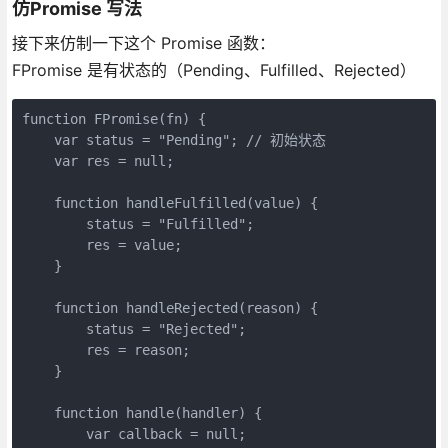
仿Promise 写法
接下来仿制一下这个 Promise 函数：
FPromise 是有状态的（Pending、Fulfilled、Rejected）
function FPromise(fn) {

    var status = "Pending"; // 初始状态

    var res = null;

    function handleFulfilled(value) {

        status = "Fulfilled";

        res = value;

    }

    function handleRejected(reason) {

        status = "Rejected";

        res = reason;

    }

    function handle(handler) {

        var callback = null;
