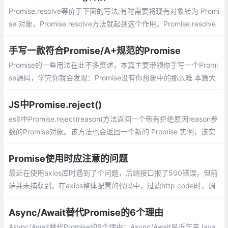
Promise.resolve等价于下面的写法,有时需要将现有对象转为 Promi
se 对象，Promise.resolve方法就起到这个作用。Promise.resolve
方法的参数分成四种情况。那么 then 返回的 Promise 将会成为接
受状态（resolve）
手写一款符合Promise/A+规范的Promise
Promise的一些用法在此不多赘述，本篇主要带领你手写一个Promi
se源码，学完你就会发现：Promise没有你想象中的那么难.本篇大
概分为以下步骤：实现简单的同步Promise、增加异步功能、增加
链式调用then、增加catch finally方法、增加all race 等方法、实现
JS中Promise.reject()
一个promise的延迟对象defer、最终测试
es6中Promise.reject(reason)方法返回一个带有拒绝原因reason参
数的Promise对象。该方法也会返回一个新的 Promise 实例，该实
例的状态为rejected。
Promise使用时应注意的问题
最近在使用axios库时遇到了个问题，后端接口报了500错误，但前
端并未捕获到。在axios整体配置的代码中，过滤http code时，调
用了filter401()、filter500()，但是这里注意并未将两个filter函数的
结果返回，也就是并未返回promise，这就是导致问题出现的原因
Async/Await替代Promise的6个理由
Async/Await替代Promise的6个理由：Async/Await是近年来Java