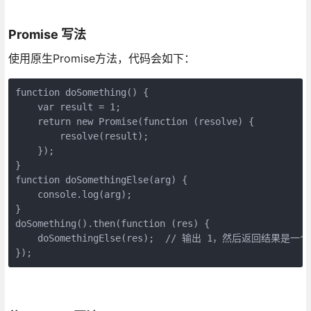
Promise 写法
使用原生Promise方法，代码会如下：
function doSomething() {

    var result = 1;

    return new Promise(function (resolve) {

        resolve(result);

    });

}

function doSomethingElse(arg) {

    console.log(arg);

}

doSomething().then(function (res) {

    doSomethingElse(res);  // 输出 1，然后返回结果是
});