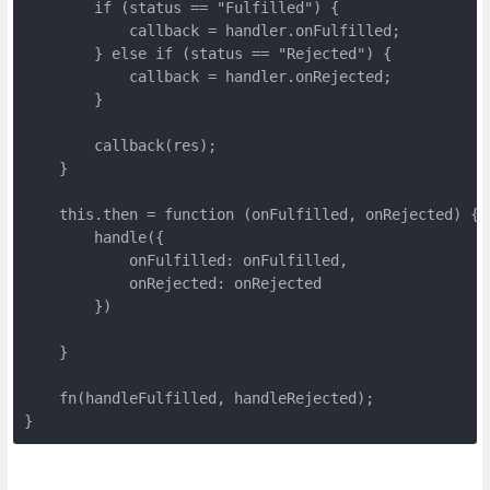
        if (status == "Fulfilled") {

            callback = handler.onFulfilled;

        } else if (status == "Rejected") {

            callback = handler.onRejected;

        }

        callback(res);

    }

    this.then = function (onFulfilled, onRejected) {

        handle({

            onFulfilled: onFulfilled,

            onRejected: onRejected

        })

    }

    fn(handleFulfilled, handleRejected);

}