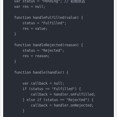
    var status = "Pending"; // 初始状态

    var res = null;

    function handleFulfilled(value) {

        status = "Fulfilled";

        res = value;

    }

    function handleRejected(reason) {

        status = "Rejected";

        res = reason;

    }

    function handle(handler) {

        var callback = null;

        if (status == "Fulfilled") {

            callback = handler.onFulfilled;

        } else if (status == "Rejected") {

            callback = handler.onRejected;

        }
