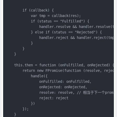
        if (callback) {

            var tmp = callback(res);

            if (status == "Fulfilled") { 

                handler.resolve && handler.reso
            } else if (status == "Rejected") {

                handler.reject && handler.reject(tmp);
            }

        }

    }

    this.then = function (onFulfilled, onRejected) {

        return new FPromise(function (resolve, reject)
            handle({

                onFulfilled: onFulfilled,

                onRejected: onRejected,

                resolve: resolve, // 相当于下一个promis
                reject: reject

            })

        });

    }
