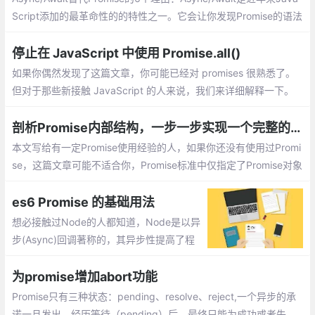
Script添加的最革命性的的特性之一。它会让你发现Promise的语法
有多糟糕，而且提供了一个直观的替代方法。
停止在 JavaScript 中使用 Promise.all()
如果你偶然发现了这篇文章，你可能已经对 promises 很熟悉了。
但对于那些新接触 JavaScript 的人来说，我们来详细解释一下。
从本质上讲，Promise 对象表示异步操作的最终完成或失败。
剖析Promise内部结构，一步一步实现一个完整的、能通过所有Test case的Promise类
本文写给有一定Promise使用经验的人，如果你还没有使用过Promi
se，这篇文章可能不适合你，Promise标准中仅指定了Promise对象
的then方法的行为，其它一切我们常见的方法/函数都并没有指定.
es6 Promise 的基础用法
想必接触过Node的人都知道，Node是以异
步(Async)回调著称的，其异步性提高了程
序的执行效率，但同时也减少了程序的可读
性。如果我们有几个异步操作，并且后一个
为promise增加abort功能
操作需要前一个操作返回的数据才能执行
Promise只有三种状态：pending、resolve、reject,一个异步的承
诺一旦发出，经历等待（pending）后，最终只能为成功或者失