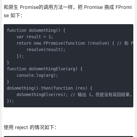
和原生 Promise的调用方法一样，把 Promise 换成 FPromi
se 如下：
function doSomething() {

    var result = 1;

    return new FPromise(function (resolve) { // 和 P
        resolve(result);

    });

}

function doSomethingElse(arg) {

    console.log(arg);

}

doSomething().then(function (res) {

    doSomethingElse(res); // 输出 1，但是没有返回结果
});
使用 reject 的情况如下：