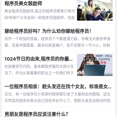
担心以后的出路了。那么未来大龄程序员的
程序员美女鼓励师
出路在哪呢？
美女程序员鼓励师,真正的程序员眼里只有代
码!有些IT公司会招一些程序员鼓励师，也是
为了提高程序员们的工作”战斗值”。 而关于
程序员鼓励师的作用，她们总是能激发程序
嫁给程序员好吗？为什么劝你嫁给程序员！
员们的肾上腺素分泌。
另外一个附加的惊喜，程序员个个都是潜力股，你看无论是世界首
富，还是中国首富，最多的就是做IT，说不定那天一不小心，你就
成了亿万富翁的老婆啦， mm们，选个程序员当老公不会错的。程
序员收入稳定，生活安逸，属于长期持有型成长股
1024节日的由来,程序员的你最想对自己说的是什么？【1024程序员节日】
吃饭睡觉写代码，基本都程序猿的大部分生
活了，作为从事最累的职业之一的我们终于
有了自己的节日，那就是1024。1024向程
序员致敬，向自己致敬，向未来致敬。
一位程序员相亲：趁头发还在找个女友，标准是女孩就行
近日，有一位程序员小哥哥的相亲图引发了大量网友的围观。这位
天然呆的程序员表示自己现在年纪不小了，想趁头发还没掉光时找
个女朋友。至于择偶的标准，他表示只要是女孩就行
男朋友是程序员应该注意什么？