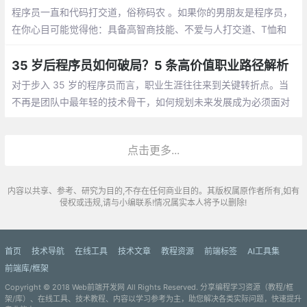
程序员一直和代码打交道，俗称码农 。如果你的男朋友是程序员，
在你心目可能觉得他：具备高智商技能、不爱与人打交道、T恤和
牛仔裤是基本标配、不浪漫的直男癌等等，那怎么和程序员男朋友
相处呢，需要你应该注意什么呢？
35 岁后程序员如何破局？5 条高价值职业路径解析
对于步入 35 岁的程序员而言，职业生涯往往来到关键转折点。当
不再是团队中最年轻的技术骨干，如何规划未来发展成为必须面对
的课题。结合行业动态与资深从业者经验，以下五条职业路径值得
深入探讨
点击更多...
内容以共享、参考、研究为目的,不存在任何商业目的。其版权属原作者所有,如有
侵权或违规,请与小编联系!情况属实本人将予以删除!
首页
技术导航
在线工具
技术文章
教程资源
前端标签
AI工具集
前端库/框架