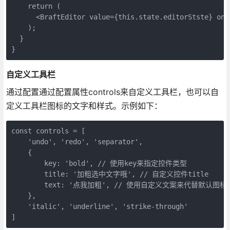
    return (

      <BraftEditor value={this.state.editorStste} onC
    );

  }

}
自定义工具栏
通过配置通过配置属性controls来自定义工具栏，也可以自
定义工具栏图标的文字和样式。示例如下：
const controls = [

    'undo', 'redo', 'separator',

    {

        key: 'bold', // 使用key来指定控件类型

        title: '加粗选中文字哦', // 自定义控件title

        text: '点我加粗', // 使用自定义文案来代替默认图标
    },

    'italic', 'underline', 'strike-through'

]