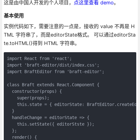
这是由中国人开发的个人项目，
点这里查看 demo
。
基本使用
实例代码如下，需要注意的一点是，接收的 value 不再是 H
TML 字符串了，而是editorState格式。 可以通过editorSta
te.toHTML()得到 HTML 字符串。
import React from 'react';

import 'braft-editor/dist/index.css';

import BraftEditor from 'braft-editor';

class Braft extends React.Component {

  constructor(props) {

    super(props);

    this.state = { editorState: BraftEditor.createEdit
  }

  handleChange = editorState => {

    this.setState({ editorStste });

  };

  render() {
