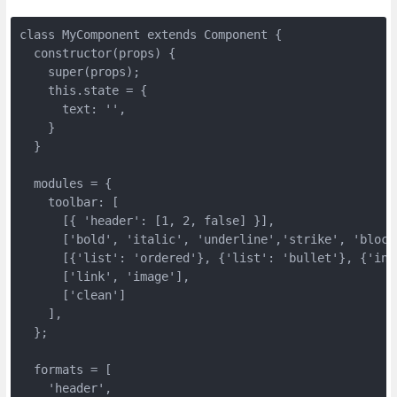
class MyComponent extends Component {

  constructor(props) {

    super(props);

    this.state = {

      text: '',

    }

  }

  modules = {

    toolbar: [

      [{ 'header': [1, 2, false] }],

      ['bold', 'italic', 'underline','strike', 'blockq
      [{'list': 'ordered'}, {'list': 'bullet'}, {'ind
      ['link', 'image'],

      ['clean']

    ],

  };

  formats = [

    'header',
