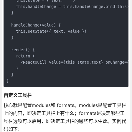
    this.state = { text: '' }

    this.handleChange = this.handleChange.bind(this)

  }

  handleChange(value) {

    this.setState({ text: value })

  }

  render() {

    return (

      <ReactQuill value={this.state.text} onChange={th
    )

  }

}
自定义工具栏
核心就是配置modules和 formats。modules是配置工具栏
上的内容，即决定工具栏上有什么；formats是决定哪些工
具栏选项可以启用，即决定工具栏的哪些可以生效。实例代
码如下：