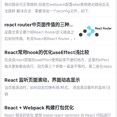
相对路径可正常跳转,但是在webpack配置alias使用绝对路径后无
法跳转.解决办法：需要添加一个jsconfig文件，如下：
react router中页面传值的三种方法
这篇文章主要介绍React Router定义路由之
后如何传值，有关React和React Router 。r
eact router中页面传值的三种方法：props.
params、query、state
React常用hook的优化useEffect浅比较
先说说react原版的useEffect使用起来不便的地方，这里的effect
每次更新都会执行，因为第三个参数一直是不等的，第二是在deps
依赖很多的时候是真的麻烦
React 监听页面滚动，界面动态显示
当页面滚动时，如何动态切换布局/样式， 添加滚动事件的监听/注
销
React + Webpack 构建打包优化
React 相关的优化:使用 babel-react-optimize 对 React 代码进行