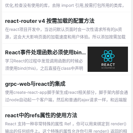
优化,检查没有使用的库，去除 import 引用,按需打包所用的类库，
比如 lodash 、echarts 等.Webpack 构建打包存在的问题两个方
面：构建速度慢,打包后的文件体积过大
react-router v4 按需加载的配置方法
在react项目开发中，当访问默认页面时会一次性请求所有的js资
源，这会大大影响页面的加载速度和用户体验。所以添加按需加载
功能是必要的，以下是配置按需加载的方法
React事件处理函数必须使用bind(this)的原因
学习React的过程中发现调用函数的时候必
须使用bind(this)，之后直接在class中声明
函数即可正常使用，但是为什么呢，博主进
行了一番查阅，总结如下。
grpc-web与react的集成
使用create-react-app脚手架生成react相关部分，脚手架内部会通
过node自动起一个客户端，然后和普通的ajax请求一样，和远端服
务器进行通信，只不过这里采用支持rpc通信的grpc-web来发起请
求，远端采用docker容器的node服务器，node服务器端使用envo
react中的refs属性的使用方法
y作为代理
React 支持一种非常特殊的属性 Ref ，你可以用来绑定到 render()
输出的任何组件上。这个特殊的属性允许你引用 render() 返回的相